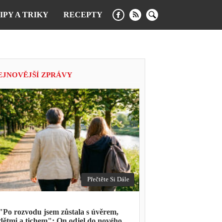
IPY A TRIKY
RECEPTY
EJNOVĚJŠÍ ZPRÁVY
Přečtěte Si Dále
"Po rozvodu jsem zůstala s úvěrem,
dětmi a tichem": On odjel do nového