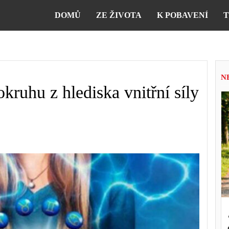
DOMŮ
ZE ŽIVOTA
K POBAVENÍ
T
N
kruhu z hlediska vnitřní síly