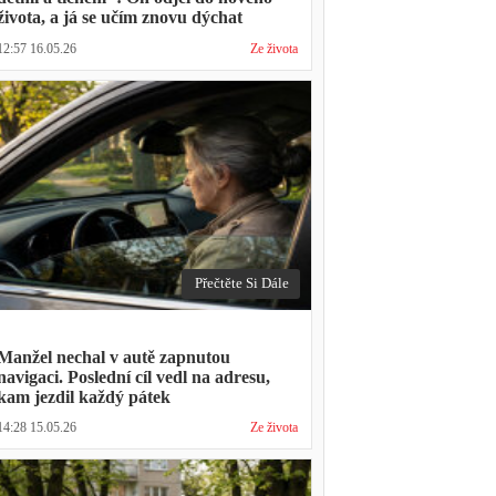
života, a já se učím znovu dýchat
12:57 16.05.26
Ze života
Přečtěte Si Dále
Manžel nechal v autě zapnutou
navigaci. Poslední cíl vedl na adresu,
kam jezdil každý pátek
14:28 15.05.26
Ze života