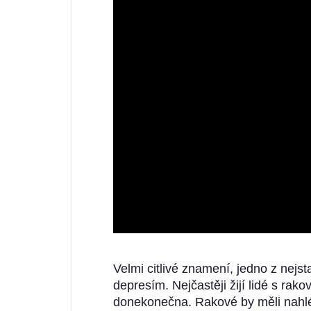
Velmi citlivé znamení, jedno z nejst
depresím. Nejčastěji žijí lidé s rako
donekonečna. Rakové by měli nahléd