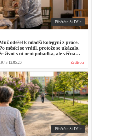
Přečtěte Si Dále
Muž odešel k mladší kolegyni z práce.
Po měsíci se vrátil, protože se ukázalo,
že život s ní není pohádka, ale věčná
párty a žádný oběd
19:43 12.05.26
Ze života
Přečtěte Si Dále