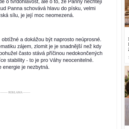
de o tvrdohlavost, ale o to, že Panny nechtějí
Pokud Panna schovává hlavu do písku, velmi
íská sílu, je její moc neomezená.
lmi obtížné a dokážou být naprosto neúprosné.
matiku zájem, zlomit je je snadnější než kdy
e bohužel často stává příčinou nedokončených
ce stability - to je pro Váhy neocenitelné.
e energie je nezbytná.
––––– REKLAMA –––––