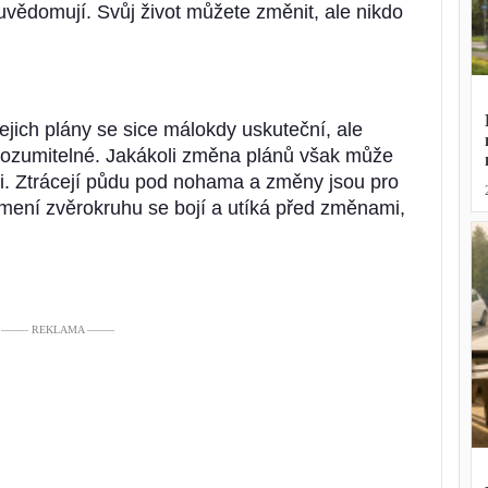
euvědomují. Svůj život můžete změnit, ale nikdo
jejich plány se sice málokdy uskuteční, ale
srozumitelné. Jakákoli změna plánů však může
i. Ztrácejí půdu pod nohama a změny jsou pro
amení zvěrokruhu se bojí a utíká před změnami,
––––– REKLAMA –––––