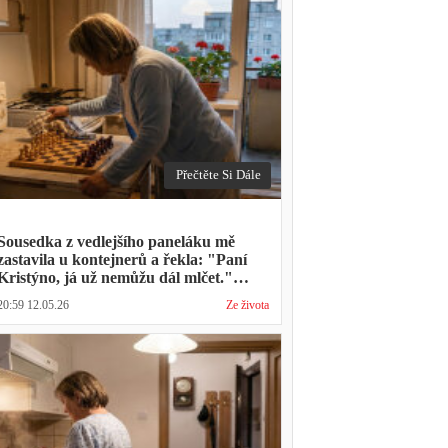
Přečtěte Si Dále
Sousedka z vedlejšího paneláku mě
zastavila u kontejnerů a řekla: "Paní
Kristýno, já už nemůžu dál mlčet."
Ukázalo se, že tři roky vídává mého
20:59 12.05.26
Ze života
manžela ve čtvrtky na lavičce před
lékárnou s tou samou ženou