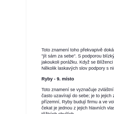
Toto znamení toho překvapivě dokáž
"jít sám za sebe". S podporou blízký
jakoukoli porážku. Když se Blíženci
Několik laskavých slov podpory s ni
Ryby - 9. místo
Toto znamení se vyznačuje zvláštní 
často uzavírají do sebe; je to jeji
přízemní, Ryby budují firmu a ve voln
čekat je jednou z jejich hlavních vl
těžkých chvílích.