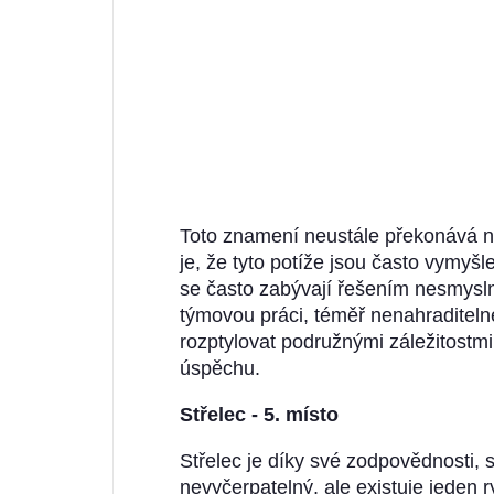
Toto znamení neustále překonává ně
je, že tyto potíže jsou často vymyšl
se často zabývají řešením nesmysl
týmovou práci, téměř nenahraditeln
rozptylovat podružnými záležitostmi
úspěchu.
Střelec - 5. místo
Střelec je díky své zodpovědnosti, 
nevyčerpatelný, ale existuje jeden r