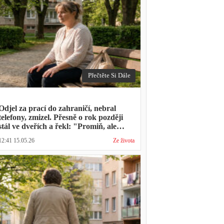
Přečtěte Si Dále
Odjel za prací do zahraničí, nebral
telefony, zmizel. Přesně o rok později
stál ve dveřích a řekl: "Promiň, ale
musíš mě vyslechnout"
12:41 15.05.26
Ze života