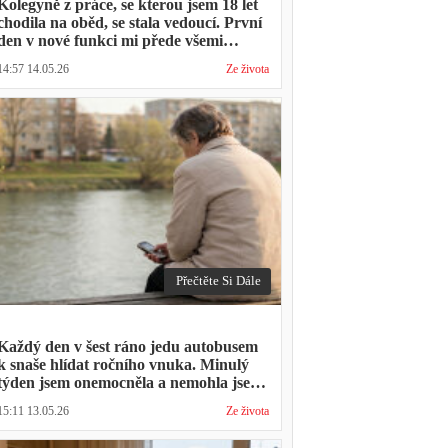
Kolegyně z práce, se kterou jsem 18 let
chodila na oběd, se stala vedoucí. První
den v nové funkci mi přede všemi
vytkla, že mám moc dlouhou přestávku.
14:57 14.05.26
Ze života
Přestávka trvala stejně jako vždycky
Přečtěte Si Dále
Každý den v šest ráno jedu autobusem
k snaše hlídat ročního vnuka. Minulý
týden jsem onemocněla a nemohla jsem
přijít. Syn napsal: "Museli jsme si vzít
15:11 13.05.26
Ze života
den volna. Víš, kolik nás to stálo?"