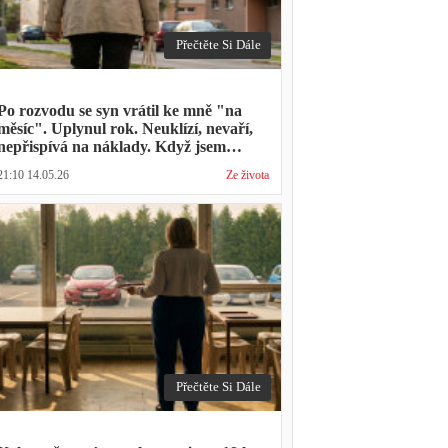
Přečtěte Si Dále
Po rozvodu se syn vrátil ke mně "na
měsíc". Uplynul rok. Neuklízí, nevaří,
nepřispívá na náklady. Když jsem
zmínila hledání bytu, řekl: "Mami,
21:10 14.05.26
Ze života
přece nevyhodíš vlastní dítě."
Přečtěte Si Dále