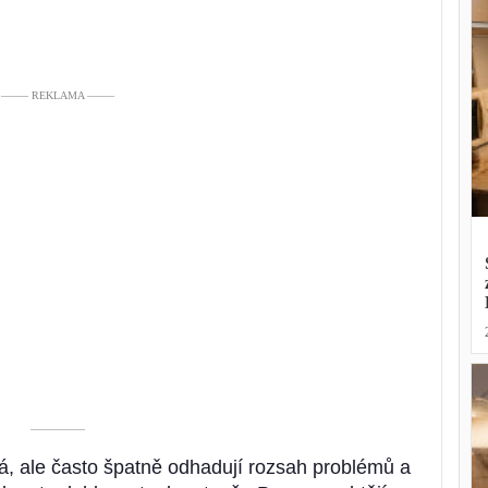
––––– REKLAMA –––––
––––––––––
ná, ale často špatně odhadují rozsah problémů a