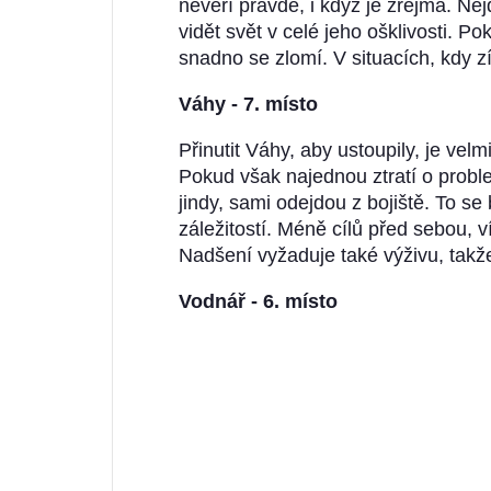
nevěří pravdě, i když je zřejmá. Nej
vidět svět v celé jeho ošklivosti. 
snadno se zlomí. V situacích, kdy z
Váhy - 7. místo
Přinutit Váhy, aby ustoupily, je ve
Pokud však najednou ztratí o proble
jindy, sami odejdou z bojiště. To s
záležitostí. Méně cílů před sebou, ví
Nadšení vyžaduje také výživu, takž
Vodnář - 6. místo