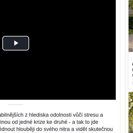
Play
Video
––––––––––
abilnějších z hlediska odolnosti vůči stresu a
vinou od jedné krize ke druhé - a tak to jde
nout hlouběji do svého nitra a vidět skutečnou