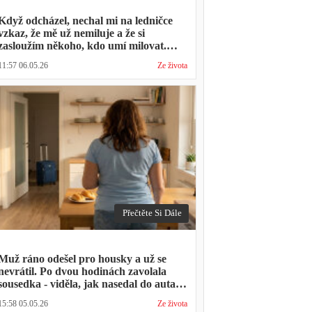
Když odcházel, nechal mi na ledničce
vzkaz, že mě už nemiluje a že si
zasloužím někoho, kdo umí milovat.
Minulý týden zavolal s prosbou, jestli by
11:57 06.05.26
Ze života
mohl přijít na nedělní oběd, protože ta
druhá ho vyhodila a nemá kde strávit
svátky
Přečtěte Si Dále
Muž ráno odešel pro housky a už se
nevrátil. Po dvou hodinách zavolala
sousedka - viděla, jak nasedal do auta s
kufrem, který jsem mu sama minulý
15:58 05.05.26
Ze života
týden pomáhala balit na služební cestu