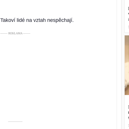
Takoví lidé na vztah nespěchají.
––––– REKLAMA –––––
––––––––––