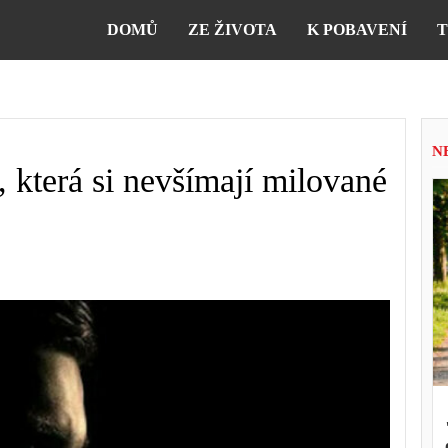
DOMŮ
ZE ŽIVOTA
K POBAVENÍ
T
N
 která si nevšímají milované