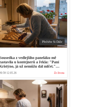
Přečtěte Si Dále
Sousedka z vedlejšího paneláku mě
zastavila u kontejnerů a řekla: "Paní
Kristýno, já už nemůžu dál mlčet."
Ukázalo se, že tři roky vídává mého
20:59 12.05.26
Ze života
manžela ve čtvrtky na lavičce před
lékárnou s tou samou ženou