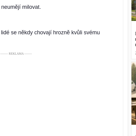
 neumějí milovat.
í lidé se někdy chovají hrozně kvůli svému
––––– REKLAMA –––––