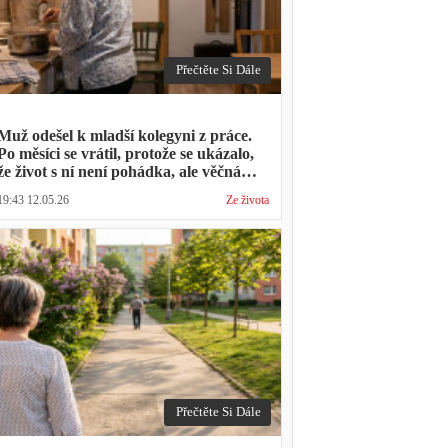
Přečtěte Si Dále
Muž odešel k mladší kolegyni z práce.
Po měsíci se vrátil, protože se ukázalo,
že život s ní není pohádka, ale věčná
párty a žádný oběd
19:43 12.05.26
Ze života
Přečtěte Si Dále