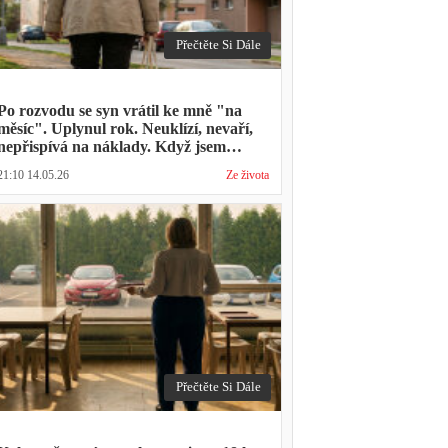
Přečtěte Si Dále
Po rozvodu se syn vrátil ke mně "na
měsíc". Uplynul rok. Neuklízí, nevaří,
nepřispívá na náklady. Když jsem
zmínila hledání bytu, řekl: "Mami,
21:10 14.05.26
Ze života
přece nevyhodíš vlastní dítě."
Přečtěte Si Dále