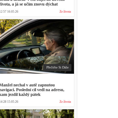
života, a já se učím znovu dýchat
12:57 16.05.26
Ze života
Přečtěte Si Dále
Manžel nechal v autě zapnutou
navigaci. Poslední cíl vedl na adresu,
kam jezdil každý pátek
14:28 15.05.26
Ze života