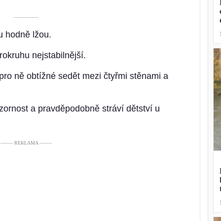
––––––––––
u hodně lžou.
okruhu nejstabilnější.
 pro ně obtížné sedět mezi čtyřmi stěnami a
ornost a pravděpodobně stráví dětství u
––––– REKLAMA –––––