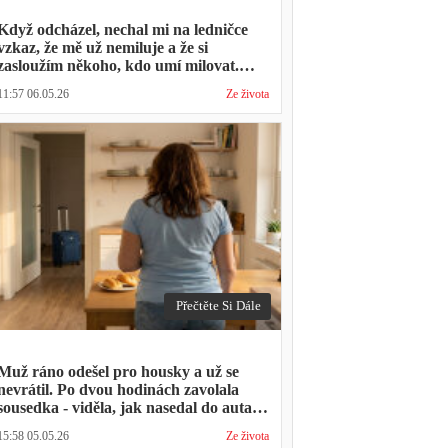
Když odcházel, nechal mi na ledničce
vzkaz, že mě už nemiluje a že si
zasloužím někoho, kdo umí milovat.
Minulý týden zavolal s prosbou, jestli by
11:57 06.05.26
Ze života
mohl přijít na nedělní oběd, protože ta
druhá ho vyhodila a nemá kde strávit
svátky
Přečtěte Si Dále
Muž ráno odešel pro housky a už se
nevrátil. Po dvou hodinách zavolala
sousedka - viděla, jak nasedal do auta s
kufrem, který jsem mu sama minulý
15:58 05.05.26
Ze života
týden pomáhala balit na služební cestu