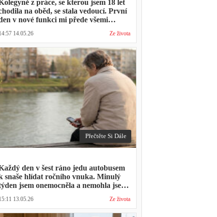
Kolegyně z práce, se kterou jsem 18 let
chodila na oběd, se stala vedoucí. První
den v nové funkci mi přede všemi
vytkla, že mám moc dlouhou přestávku.
14:57 14.05.26
Ze života
Přestávka trvala stejně jako vždycky
Přečtěte Si Dále
Každý den v šest ráno jedu autobusem
k snaše hlídat ročního vnuka. Minulý
týden jsem onemocněla a nemohla jsem
přijít. Syn napsal: "Museli jsme si vzít
15:11 13.05.26
Ze života
den volna. Víš, kolik nás to stálo?"