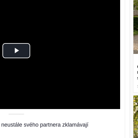
Play
Video
––––––––––
 neustále svého partnera zklamávají