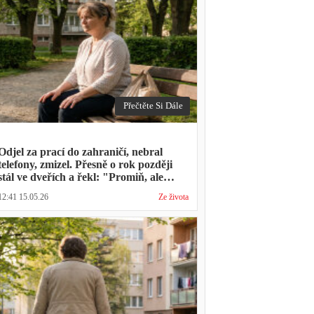
Přečtěte Si Dále
Odjel za prací do zahraničí, nebral
telefony, zmizel. Přesně o rok později
stál ve dveřích a řekl: "Promiň, ale
musíš mě vyslechnout"
12:41 15.05.26
Ze života