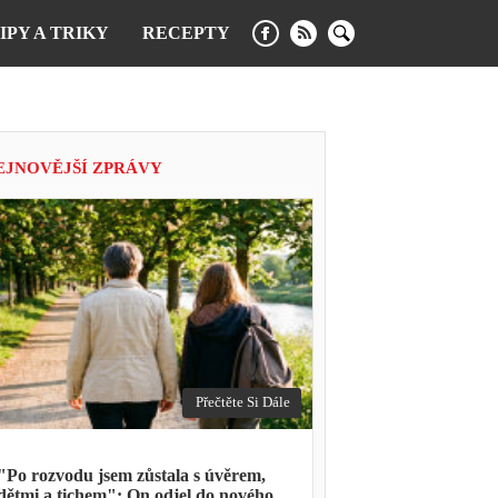
IPY A TRIKY
RECEPTY
EJNOVĚJŠÍ ZPRÁVY
Přečtěte Si Dále
"Po rozvodu jsem zůstala s úvěrem,
dětmi a tichem": On odjel do nového