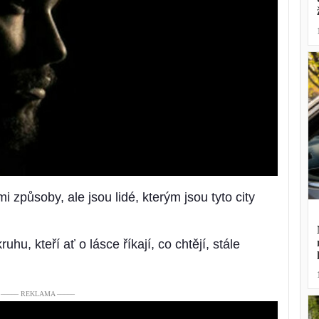
 způsoby, ale jsou lidé, kterým jsou tyto city
hu, kteří ať o lásce říkají, co chtějí, stále
––––– REKLAMA –––––