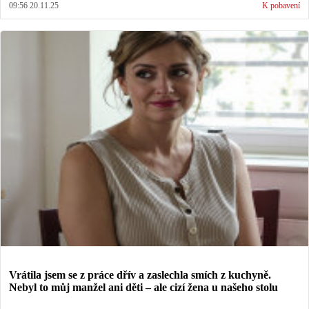
09:56 20.11.25
K pobavení
Vrátila jsem se z práce dřív a zaslechla smích z kuchyně.
Nebyl to můj manžel ani děti – ale cizí žena u našeho stolu