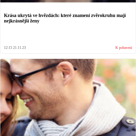
Krása ukrytá ve hvězdách: které znamení zvěrokruhu mají
nejkrásnější ženy
12:15 21.11.23
K pobavení