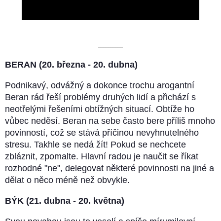
Video
––––––––––
BERAN (20. března - 20. dubna)
Podnikavý, odvážný a dokonce trochu arogantní
Beran rád řeší problémy druhých lidí a přichází s
neotřelými řešeními obtížných situací. Obtíže ho
vůbec neděsí. Beran na sebe často bere příliš mnoho
povinností, což se stává příčinou nevyhnutelného
stresu. Takhle se nedá žít! Pokud se nechcete
zbláznit, zpomalte. Hlavní radou je naučit se říkat
rozhodné "ne", delegovat některé povinnosti na jiné a
dělat o něco méně než obvykle.
BÝK (21. dubna - 20. května)