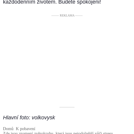
každodenním životem. Budete spokojeni!
––––– REKLAMA –––––
––––––––––
Hlavní foto: volkovysk
Domů
K pobavení
Zde jsou znamení zvěrokruhu, která jsou nejodolnější vůči stresu