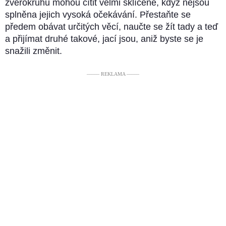
zvěrokruhu mohou cítit velmi sklíčeně, když nejsou
splněna jejich vysoká očekávání. Přestaňte se
předem obávat určitých věcí, naučte se žít tady a teď
a přijímat druhé takové, jací jsou, aniž byste se je
snažili změnit.
––––– REKLAMA –––––