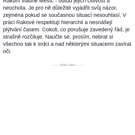
Rakům vládne Měsíc - odtud jejich citlivost a
neochota. Je pro ně důležité vyjádřit svůj názor,
zejména pokud se současnou situací nesouhlasí. V
práci Rakové respektují hierarchii a nesnášejí
plýtvání časem. Cokoli, co porušuje zavedený řád, je
strašně rozčiluje. Naučte se, prosím, nebrat si
všechno tak k srdci a nad některými situacemi zavírat
oči.
––––– REKLAMA –––––