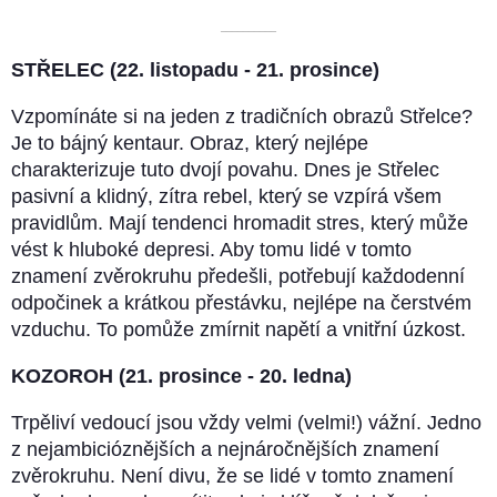
––––––––––
STŘELEC (22. listopadu - 21. prosince)
Vzpomínáte si na jeden z tradičních obrazů Střelce?
Je to bájný kentaur. Obraz, který nejlépe
charakterizuje tuto dvojí povahu. Dnes je Střelec
pasivní a klidný, zítra rebel, který se vzpírá všem
pravidlům. Mají tendenci hromadit stres, který může
vést k hluboké depresi. Aby tomu lidé v tomto
znamení zvěrokruhu předešli, potřebují každodenní
odpočinek a krátkou přestávku, nejlépe na čerstvém
vzduchu. To pomůže zmírnit napětí a vnitřní úzkost.
KOZOROH (21. prosince - 20. ledna)
Trpěliví vedoucí jsou vždy velmi (velmi!) vážní. Jedno
z nejambicióznějších a nejnáročnějších znamení
zvěrokruhu. Není divu, že se lidé v tomto znamení