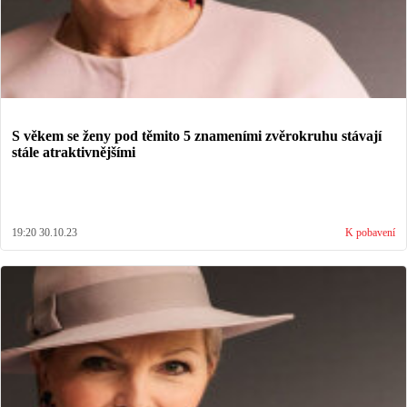
S věkem se ženy pod těmito 5 znameními zvěrokruhu stávají
stále atraktivnějšími
19:20 30.10.23
K pobavení