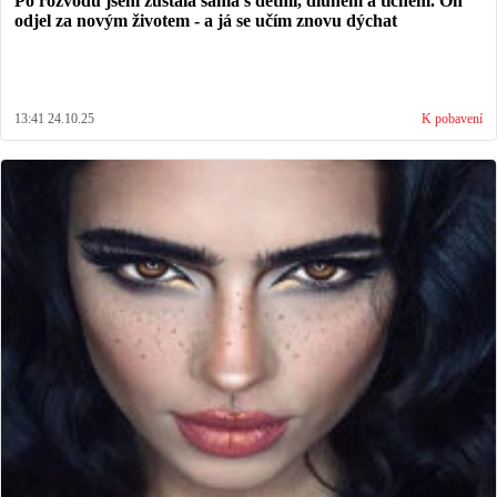
Po rozvodu jsem zůstala sama s dětmi, dluhem a tichem. On
odjel za novým životem - a já se učím znovu dýchat
13:41 24.10.25
K pobavení