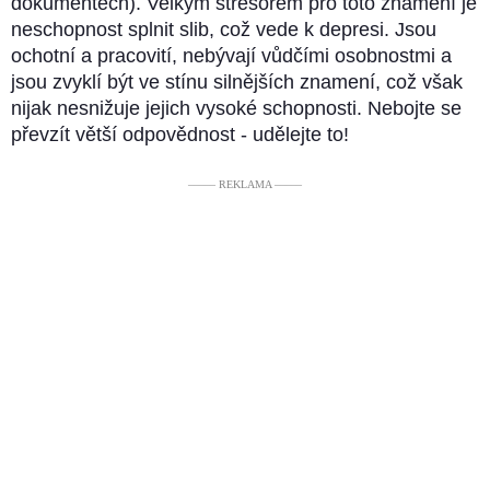
dokumentech). Velkým stresorem pro toto znamení je
neschopnost splnit slib, což vede k depresi. Jsou
ochotní a pracovití, nebývají vůdčími osobnostmi a
jsou zvyklí být ve stínu silnějších znamení, což však
nijak nesnižuje jejich vysoké schopnosti. Nebojte se
převzít větší odpovědnost - udělejte to!
––––– REKLAMA –––––