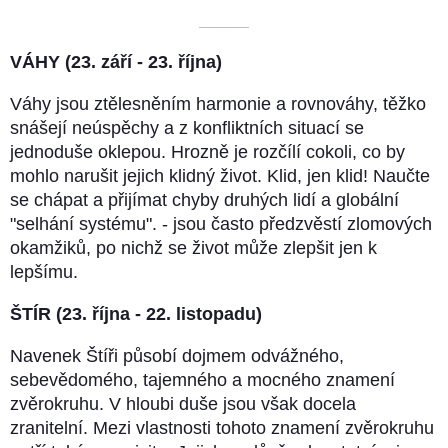
––––––––––
VÁHY (23. září - 23. října)
Váhy jsou ztělesněním harmonie a rovnováhy, těžko
snášejí neúspěchy a z konfliktních situací se
jednoduše oklepou. Hrozně je rozčílí cokoli, co by
mohlo narušit jejich klidný život. Klid, jen klid! Naučte
se chápat a přijímat chyby druhých lidí a globální
"selhání systému". - jsou často předzvěstí zlomových
okamžiků, po nichž se život může zlepšit jen k
lepšímu.
ŠTÍR (23. října - 22. listopadu)
Navenek Štíři působí dojmem odvážného,
sebevědomého, tajemného a mocného znamení
zvěrokruhu. V hloubi duše jsou však docela
zranitelní. Mezi vlastnosti tohoto znamení zvěrokruhu