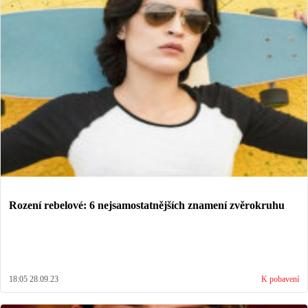
Rození rebelové: 6 nejsamostatnějších znamení zvěrokruhu
18:05 28.09.23
K pobavení