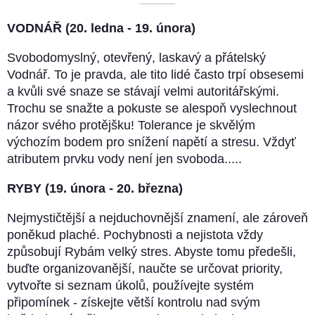
––––––––––
VODNÁŘ (20. ledna - 19. února)
Svobodomyslný, otevřený, laskavý a přátelský
Vodnář. To je pravda, ale tito lidé často trpí obsesemi
a kvůli své snaze se stávají velmi autoritářskými.
Trochu se snažte a pokuste se alespoň vyslechnout
názor svého protějšku! Tolerance je skvělým
výchozím bodem pro snížení napětí a stresu. Vždyť
atributem prvku vody není jen svoboda.....
RYBY (19. února - 20. března)
Nejmystičtější a nejduchovnější znamení, ale zároveň
poněkud plaché. Pochybnosti a nejistota vždy
způsobují Rybám velký stres. Abyste tomu předešli,
buďte organizovanější, naučte se určovat priority,
vytvořte si seznam úkolů, používejte systém
připomínek - získejte větší kontrolu nad svým