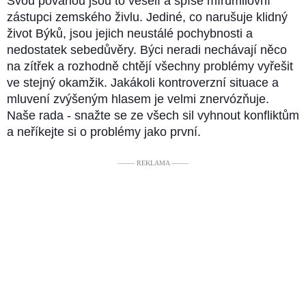
Svou povahou jsou to veselí a spíše mírumilovní
zástupci zemského živlu. Jediné, co narušuje klidný
život Býků, jsou jejich neustálé pochybnosti a
nedostatek sebedůvěry. Býci neradi nechávají něco
na zítřek a rozhodně chtějí všechny problémy vyřešit
ve stejný okamžik. Jakákoli kontroverzní situace a
mluvení zvýšeným hlasem je velmi znervózňuje.
Naše rada - snažte se ze všech sil vyhnout konfliktům
a neříkejte si o problémy jako první.
––––– REKLAMA –––––