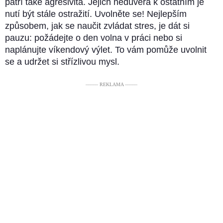
patří také agresivita. Jejich nedůvěra k ostatním je
nutí být stále ostražití. Uvolněte se! Nejlepším
způsobem, jak se naučit zvládat stres, je dát si
pauzu: požádejte o den volna v práci nebo si
naplánujte víkendový výlet. To vám pomůže uvolnit
se a udržet si střízlivou mysl.
––––– REKLAMA –––––