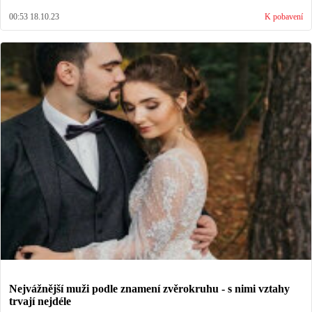
00:53 18.10.23
K pobavení
Nejvážnější muži podle znamení zvěrokruhu - s nimi vztahy
trvají nejdéle