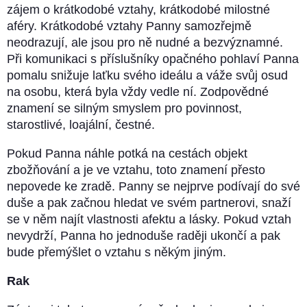
zájem o krátkodobé vztahy, krátkodobé milostné
aféry. Krátkodobé vztahy Panny samozřejmě
neodrazují, ale jsou pro ně nudné a bezvýznamné.
Při komunikaci s příslušníky opačného pohlaví Panna
pomalu snižuje laťku svého ideálu a váže svůj osud
na osobu, která byla vždy vedle ní. Zodpovědné
znamení se silným smyslem pro povinnost,
starostlivé, loajální, čestné.
Pokud Panna náhle potká na cestách objekt
zbožňování a je ve vztahu, toto znamení přesto
nepovede ke zradě. Panny se nejprve podívají do své
duše a pak začnou hledat ve svém partnerovi, snaží
se v něm najít vlastnosti afektu a lásky. Pokud vztah
nevydrží, Panna ho jednoduše raději ukončí a pak
bude přemýšlet o vztahu s někým jiným.
Rak