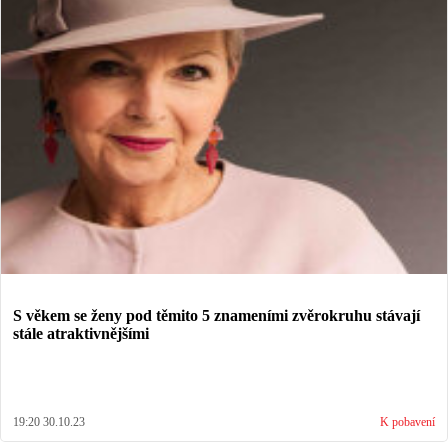
S věkem se ženy pod těmito 5 znameními zvěrokruhu stávají
stále atraktivnějšími
19:20 30.10.23
K pobavení