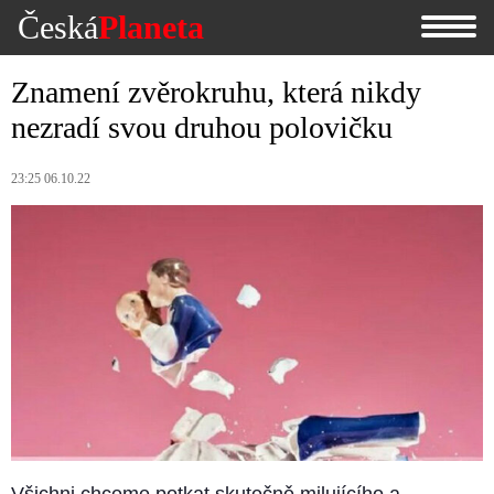
Česká
Planeta
Znamení zvěrokruhu, která nikdy
nezradí svou druhou polovičku
23:25 06.10.22
Všichni chceme potkat skutečně milujícího a