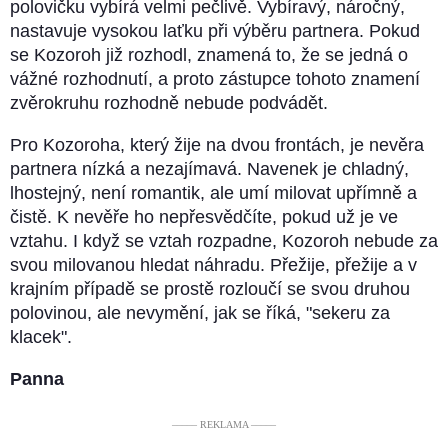
polovičku vybírá velmi pečlivě. Vybíravý, náročný,
nastavuje vysokou laťku při výběru partnera. Pokud
se Kozoroh již rozhodl, znamená to, že se jedná o
vážné rozhodnutí, a proto zástupce tohoto znamení
zvěrokruhu rozhodně nebude podvádět.
Pro Kozoroha, který žije na dvou frontách, je nevěra
partnera nízká a nezajímavá. Navenek je chladný,
lhostejný, není romantik, ale umí milovat upřímně a
čistě. K nevěře ho nepřesvědčíte, pokud už je ve
vztahu. I když se vztah rozpadne, Kozoroh nebude za
svou milovanou hledat náhradu. Přežije, přežije a v
krajním případě se prostě rozloučí se svou druhou
polovinou, ale nevymění, jak se říká, "sekeru za
klacek".
Panna
––––– REKLAMA –––––