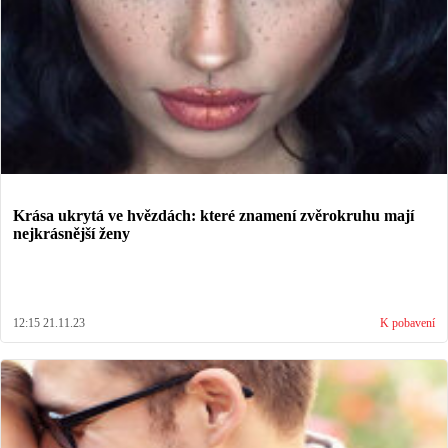
Krása ukrytá ve hvězdách: které znamení zvěrokruhu mají
nejkrásnější ženy
12:15 21.11.23
K pobavení