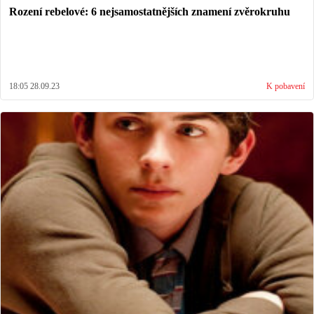
Rození rebelové: 6 nejsamostatnějších znamení zvěrokruhu
18:05 28.09.23
K pobavení