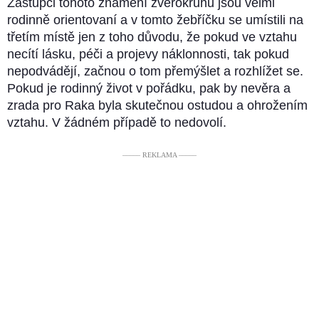
Zástupci tohoto znamení zvěrokruhu jsou velmi
rodinně orientovaní a v tomto žebříčku se umístili na
třetím místě jen z toho důvodu, že pokud ve vztahu
necítí lásku, péči a projevy náklonnosti, tak pokud
nepodvádějí, začnou o tom přemýšlet a rozhlížet se.
Pokud je rodinný život v pořádku, pak by nevěra a
zrada pro Raka byla skutečnou ostudou a ohrožením
vztahu. V žádném případě to nedovolí.
––––– REKLAMA –––––