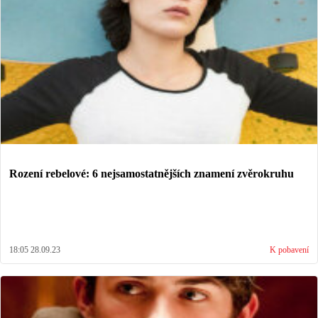
Rození rebelové: 6 nejsamostatnějších znamení zvěrokruhu
18:05 28.09.23
K pobavení