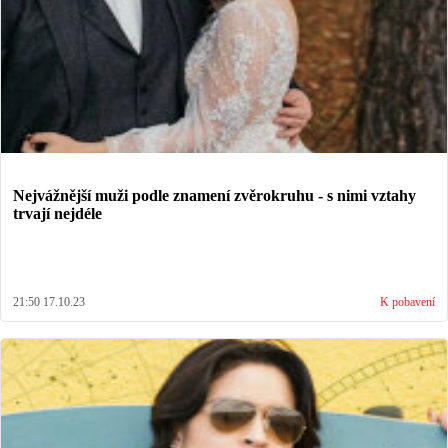
Nejvážnější muži podle znamení zvěrokruhu - s nimi vztahy
trvají nejdéle
21:50 17.10.23
K pobavení