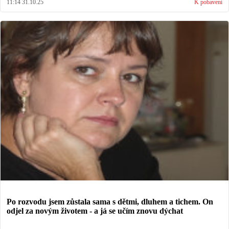
11:14 31.10.25
K pobavení
Po rozvodu jsem zůstala sama s dětmi, dluhem a tichem. On
odjel za novým životem - a já se učím znovu dýchat