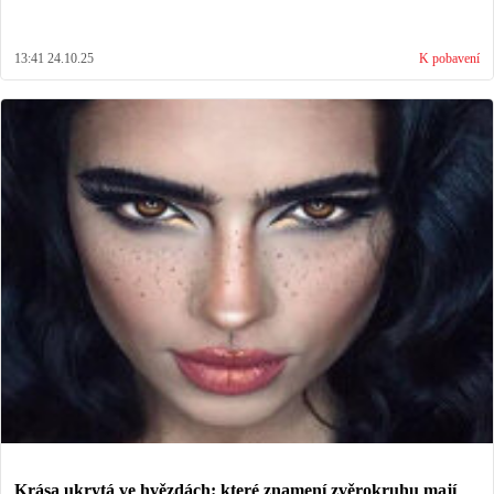
13:41 24.10.25
K pobavení
Krása ukrytá ve hvězdách: které znamení zvěrokruhu mají