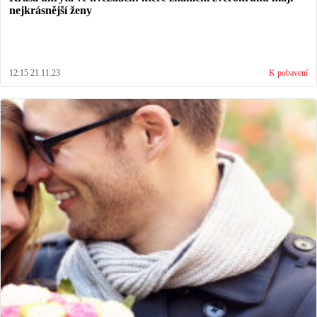
nejkrásnější ženy
12:15 21.11.23
K pobavení