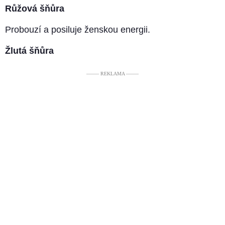
Růžová šňůra
Probouzí a posiluje ženskou energii.
Žlutá šňůra
––––– REKLAMA –––––