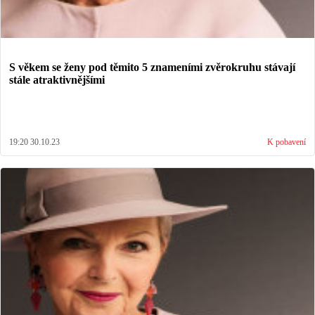
S věkem se ženy pod těmito 5 znameními zvěrokruhu stávají
stále atraktivnějšími
19:20 30.10.23
K pobavení