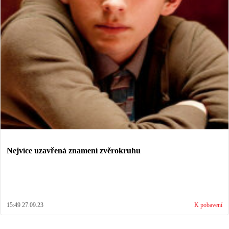
Nejvíce uzavřená znamení zvěrokruhu
15:49 27.09.23
K pobavení