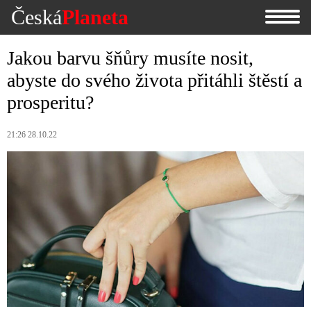
Česká
Planeta
Jakou barvu šňůry musíte nosit,
abyste do svého života přitáhli štěstí a
prosperitu?
21:26 28.10.22