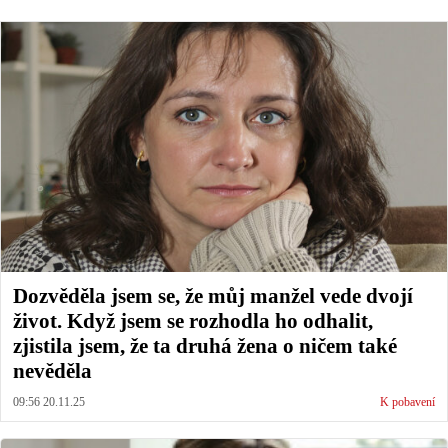
Dozvěděla jsem se, že můj manžel vede dvojí
život. Když jsem se rozhodla ho odhalit,
zjistila jsem, že ta druhá žena o ničem také
nevěděla
09:56 20.11.25
K pobavení