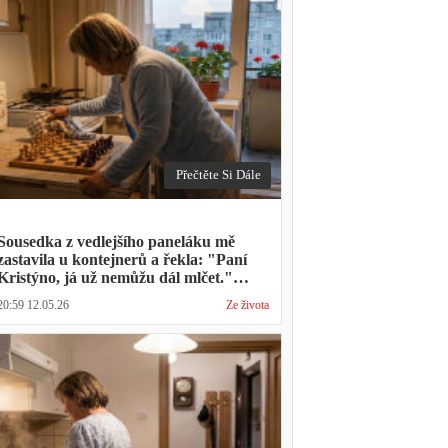
Přečtěte Si Dále
Sousedka z vedlejšího paneláku mě
zastavila u kontejnerů a řekla: "Paní
Kristýno, já už nemůžu dál mlčet."
Ukázalo se, že tři roky vídává mého
20:59 12.05.26
Ze života
manžela ve čtvrtky na lavičce před
lékárnou s tou samou ženou