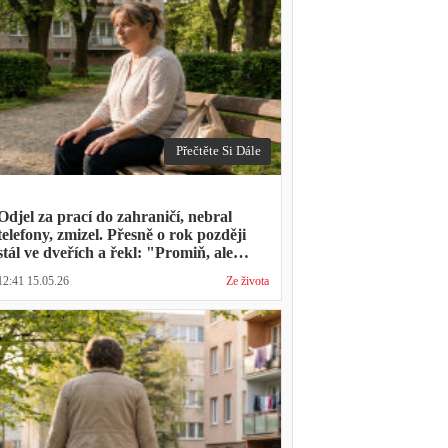
Přečtěte Si Dále
Odjel za prací do zahraničí, nebral
telefony, zmizel. Přesně o rok později
stál ve dveřích a řekl: "Promiň, ale
musíš mě vyslechnout"
12:41 15.05.26
Ze života