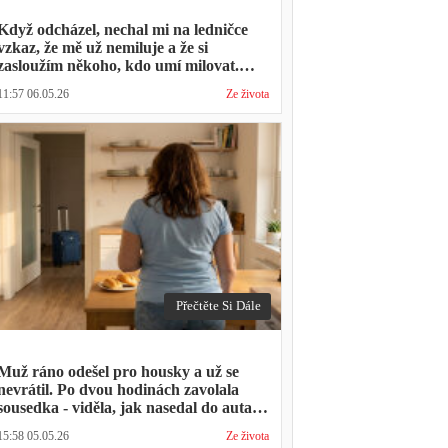
Když odcházel, nechal mi na ledničce
vzkaz, že mě už nemiluje a že si
zasloužím někoho, kdo umí milovat.
Minulý týden zavolal s prosbou, jestli by
11:57 06.05.26
Ze života
mohl přijít na nedělní oběd, protože ta
druhá ho vyhodila a nemá kde strávit
svátky
Přečtěte Si Dále
Muž ráno odešel pro housky a už se
nevrátil. Po dvou hodinách zavolala
sousedka - viděla, jak nasedal do auta s
kufrem, který jsem mu sama minulý
15:58 05.05.26
Ze života
týden pomáhala balit na služební cestu