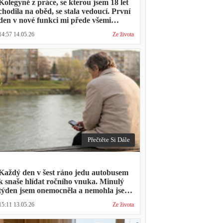
Kolegyně z práce, se kterou jsem 18 let
chodila na oběd, se stala vedoucí. První
den v nové funkci mi přede všemi
vytkla, že mám moc dlouhou přestávku.
14:57 14.05.26
Ze života
Přestávka trvala stejně jako vždycky
Přečtěte Si Dále
Každý den v šest ráno jedu autobusem
k snaše hlídat ročního vnuka. Minulý
týden jsem onemocněla a nemohla jsem
přijít. Syn napsal: "Museli jsme si vzít
15:11 13.05.26
Ze života
den volna. Víš, kolik nás to stálo?"