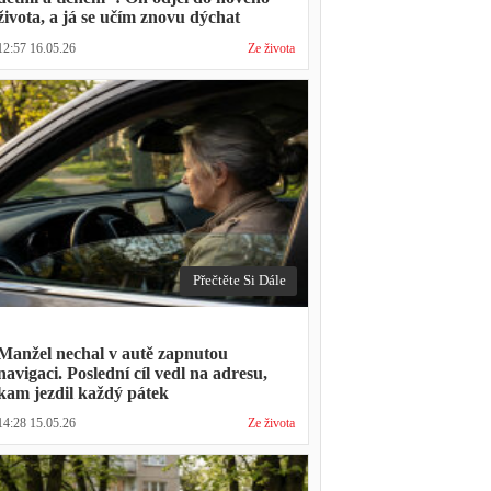
života, a já se učím znovu dýchat
12:57 16.05.26
Ze života
Přečtěte Si Dále
Manžel nechal v autě zapnutou
navigaci. Poslední cíl vedl na adresu,
kam jezdil každý pátek
14:28 15.05.26
Ze života