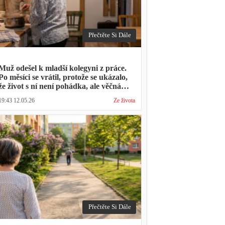
Přečtěte Si Dále
Muž odešel k mladší kolegyni z práce.
Po měsíci se vrátil, protože se ukázalo,
že život s ní není pohádka, ale věčná
párty a žádný oběd
19:43 12.05.26
Ze života
Přečtěte Si Dále