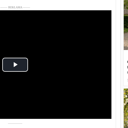
––––– REKLAMA –––––
Play
Video
––––––––––