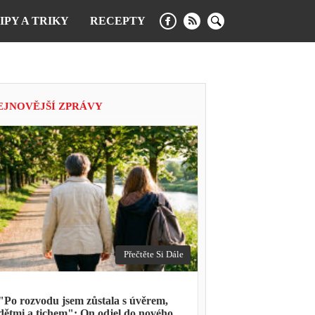
IPY A TRIKY
RECEPTY
EJNOVĚJŠÍ ZPRÁVY
Přečtěte Si Dále
"Po rozvodu jsem zůstala s úvěrem,
dětmi a tichem": On odjel do nového