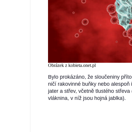
Obrázek z kobieta.onet.pl
Bylo prokázáno, že sloučeniny příto
ničí rakovinné buňky nebo alespoň in
jater a střev, včetně tlustého střeva
vláknina, v níž jsou hojná jablka).