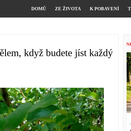
DOMŮ
ZE ŽIVOTA
K POBAVENÍ
T
N
tělem, když budete jíst každý