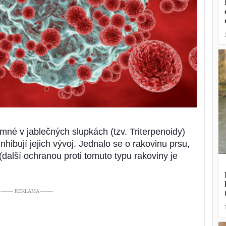
mné v jablečných slupkách (tzv. Triterpenoidy)
hibují jejich vývoj. Jednalo se o rakovinu prsu,
 (další ochranou proti tomuto typu rakoviny je
––––– REKLAMA –––––