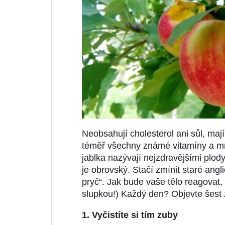
Neobsahují cholesterol ani sůl, maj
téměř všechny známé vitamíny a m
jablka nazývají nejzdravějšími plod
je obrovský. Stačí zmínit staré angl
pryč“. Jak bude vaše tělo reagovat, 
slupkou!) Každý den? Objevte šest
1. Vyčistíte si tím zuby