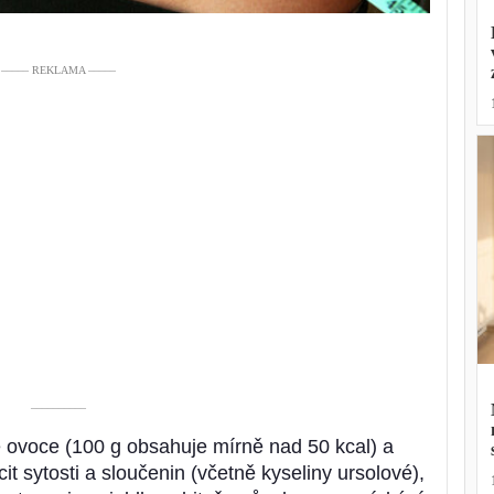
––––– REKLAMA –––––
––––––––––
é ovoce (100 g obsahuje mírně nad 50 kcal) a
it sytosti a sloučenin (včetně kyseliny ursolové),