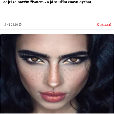
odjel za novým životem - a já se učím znovu dýchat
13:41 24.10.25
K pobavení