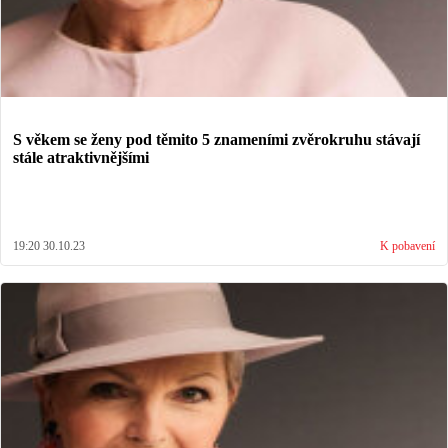
S věkem se ženy pod těmito 5 znameními zvěrokruhu stávají
stále atraktivnějšími
19:20 30.10.23
K pobavení