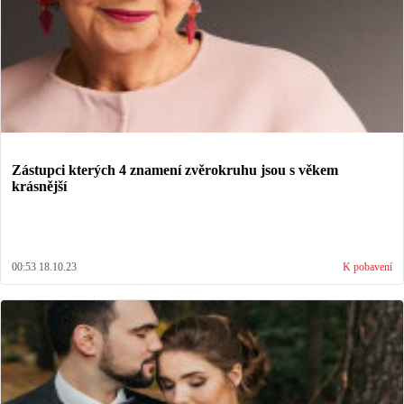
Zástupci kterých 4 znamení zvěrokruhu jsou s věkem
krásnější
00:53 18.10.23
K pobavení