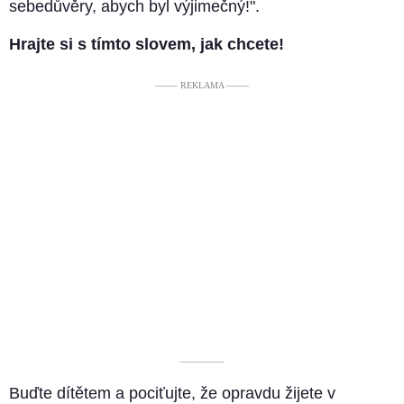
sebedůvěry, abych byl výjimečný!".
Hrajte si s tímto slovem, jak chcete!
––––– REKLAMA –––––
––––––––––
Buďte dítětem a pociťujte, že opravdu žijete v