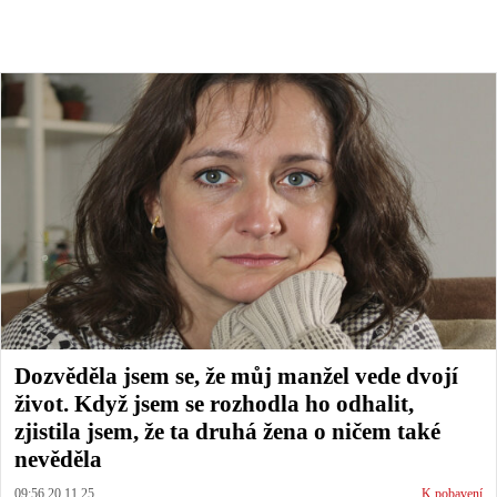
Dozvěděla jsem se, že můj manžel vede dvojí
život. Když jsem se rozhodla ho odhalit,
zjistila jsem, že ta druhá žena o ničem také
nevěděla
09:56 20.11.25
K pobavení