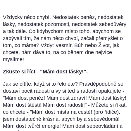
––––––––––
Vždycky něco chybí. Nedostatek peněz, nedostatek
lásky, nedostatek pozornosti, nedostatek sebedůvěry
a tak dále. Co kdybychom místo toho, abychom se
zabývali tím, že nám něco chybí, začali přemýšlet o
tom, co máme? Vždyť vesmír, Bůh nebo Život, jak
chcete, nám dává to, na co během dne nejvíce
myslíme!
Zkuste si říct - "Mám dost lásky!".
Jak se cítíte, když si to řeknete? Pravděpodobně se
dostaví pocit radosti a vy si teď s radostí opakujete -
"Mám dost peněz! Mám dost zdraví! Mám dost lásky!
Mám dost štěstí! Mám dost radosti!" - Můžete si říkat,
co chcete - "Mám dost místa na cestě! (pro řidiče),
jsem dostatečně krásná, abych byla sebevědomá!
Mám dost tvůrčí energie! Mám dost sebeovládání a