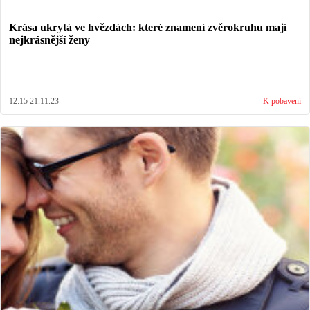
Krása ukrytá ve hvězdách: které znamení zvěrokruhu mají
nejkrásnější ženy
12:15 21.11.23
K pobavení