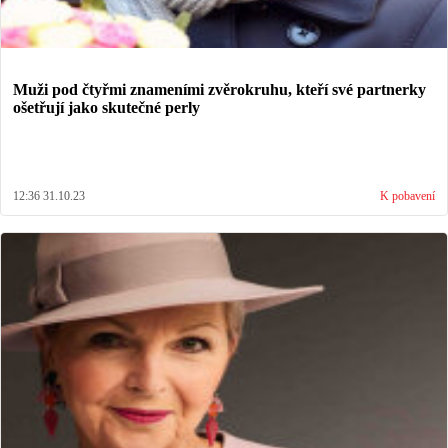
Muži pod čtyřmi znameními zvěrokruhu, kteří své partnerky
ošetřují jako skutečné perly
12:36 31.10.23
K pobavení