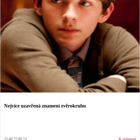
Nejvíce uzavřená znamení zvěrokruhu
15:49 27.09.23
K pobavení