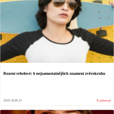
Rození rebelové: 6 nejsamostatnějších znamení zvěrokruhu
18:05 28.09.23
K pobavení