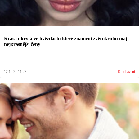
Krása ukrytá ve hvězdách: které znamení zvěrokruhu mají
nejkrásnější ženy
12:15 21.11.23
K pobavení