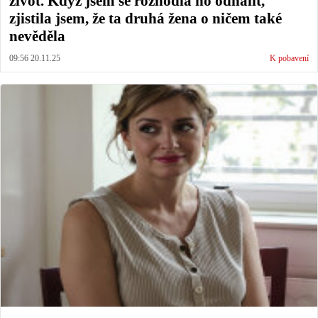
život. Když jsem se rozhodla ho odhalit,
zjistila jsem, že ta druhá žena o ničem také
nevěděla
09:56 20.11.25
K pobavení