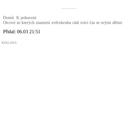
––––––––––
Domů
K pobavení
Otcové ze kterých znamení zvěrokruhu rádi tráví čas se svými dětmi
Přidal:
06.03 21:51
REKLAMA