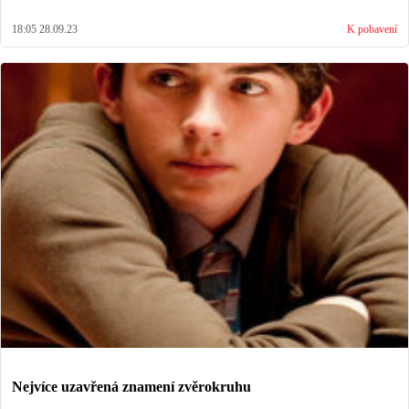
18:05 28.09.23
K pobavení
Nejvíce uzavřená znamení zvěrokruhu