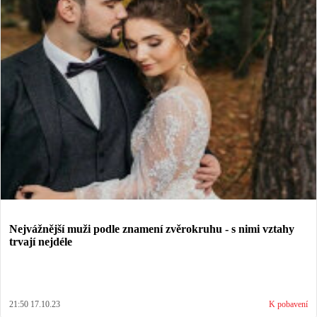
Nejvážnější muži podle znamení zvěrokruhu - s nimi vztahy
trvají nejdéle
21:50 17.10.23
K pobavení