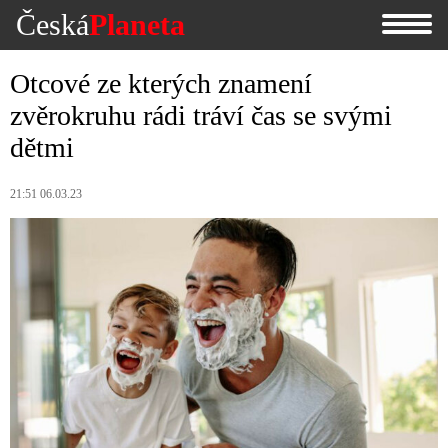
Česká
Planeta
Otcové ze kterých znamení
zvěrokruhu rádi tráví čas se svými
dětmi
21:51 06.03.23