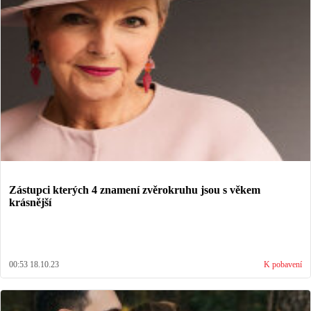
Zástupci kterých 4 znamení zvěrokruhu jsou s věkem
krásnější
00:53 18.10.23
K pobavení