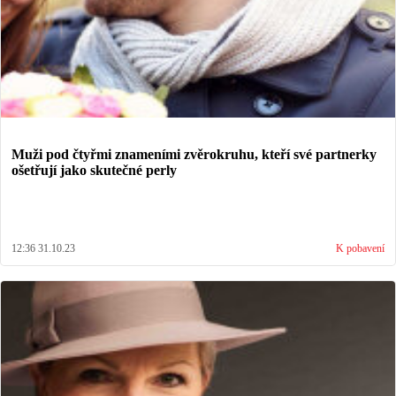
Muži pod čtyřmi znameními zvěrokruhu, kteří své partnerky
ošetřují jako skutečné perly
12:36 31.10.23
K pobavení