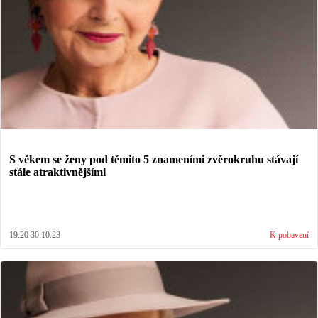
S věkem se ženy pod těmito 5 znameními zvěrokruhu stávají
stále atraktivnějšími
19:20 30.10.23
K pobavení