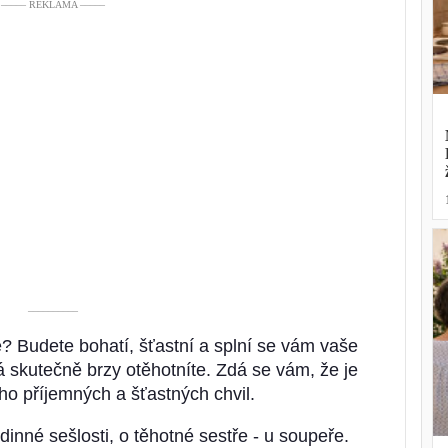
––––– REKLAMA –––––
––––––––––
é? Budete bohatí, šťastní a splní se vám vaše
 skutečně brzy otěhotníte. Zdá se vám, že je
o příjemných a šťastných chvil.
inné sešlosti, o těhotné sestře - u soupeře.