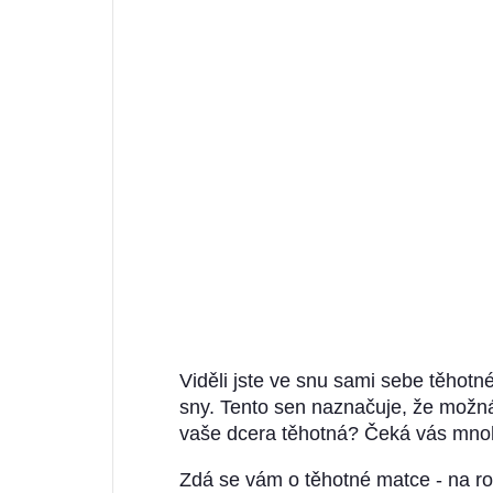
Viděli jste ve snu sami sebe těhotn
sny. Tento sen naznačuje, že možná
vaše dcera těhotná? Čeká vás mnoh
Zdá se vám o těhotné matce - na rod