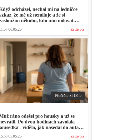
Když odcházel, nechal mi na ledničce
vzkaz, že mě už nemiluje a že si
zasloužím někoho, kdo umí milovat.
Minulý týden zavolal s prosbou, jestli by
11:57 06.05.26
Ze života
mohl přijít na nedělní oběd, protože ta
druhá ho vyhodila a nemá kde strávit
svátky
Přečtěte Si Dále
Muž ráno odešel pro housky a už se
nevrátil. Po dvou hodinách zavolala
sousedka - viděla, jak nasedal do auta s
kufrem, který jsem mu sama minulý
15:58 05.05.26
Ze života
týden pomáhala balit na služební cestu