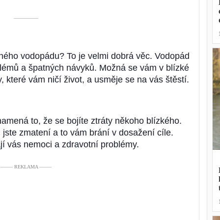
––––––––––
rásného vodopádu? To je velmi dobrá věc. Vodopád
blémů a špatných návyků. Možná se vám v blízké
 které vám ničí život, a usměje se na vás štěstí.
amená to, že se bojíte ztráty někoho blízkého.
jste zmatení a to vám brání v dosažení cíle.
í vás nemoci a zdravotní problémy.
––––– REKLAMA –––––