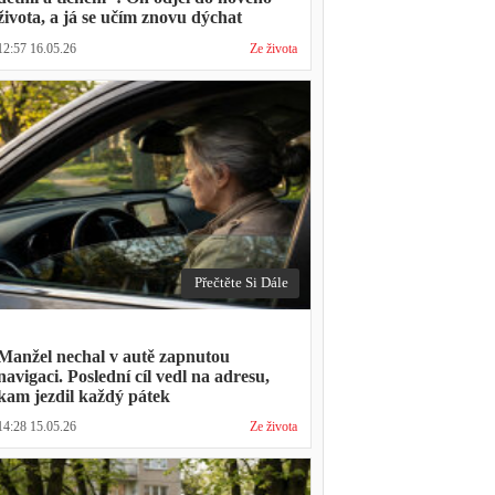
života, a já se učím znovu dýchat
12:57 16.05.26
Ze života
Přečtěte Si Dále
Manžel nechal v autě zapnutou
navigaci. Poslední cíl vedl na adresu,
kam jezdil každý pátek
14:28 15.05.26
Ze života