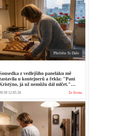
Přečtěte Si Dále
Sousedka z vedlejšího paneláku mě
zastavila u kontejnerů a řekla: "Paní
Kristýno, já už nemůžu dál mlčet."
Ukázalo se, že tři roky vídává mého
20:59 12.05.26
Ze života
manžela ve čtvrtky na lavičce před
lékárnou s tou samou ženou