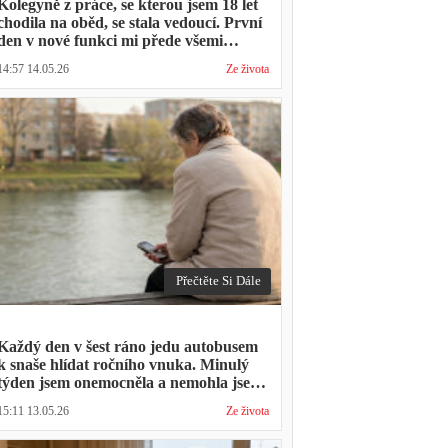
Kolegyně z práce, se kterou jsem 18 let
chodila na oběd, se stala vedoucí. První
den v nové funkci mi přede všemi
vytkla, že mám moc dlouhou přestávku.
14:57 14.05.26
Ze života
Přestávka trvala stejně jako vždycky
Přečtěte Si Dále
Každý den v šest ráno jedu autobusem
k snaše hlídat ročního vnuka. Minulý
týden jsem onemocněla a nemohla jsem
přijít. Syn napsal: "Museli jsme si vzít
15:11 13.05.26
Ze života
den volna. Víš, kolik nás to stálo?"