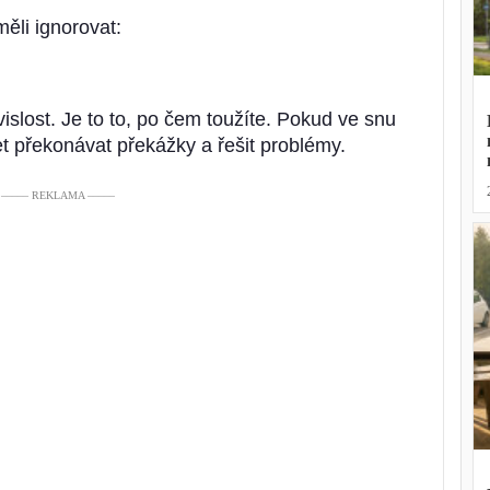
měli ignorovat:
slost. Je to to, po čem toužíte. Pokud ve snu
t překonávat překážky a řešit problémy.
––––– REKLAMA –––––