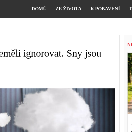
DOMŮ
ZE ŽIVOTA
K POBAVENÍ
T
N
neměli ignorovat. Sny jsou