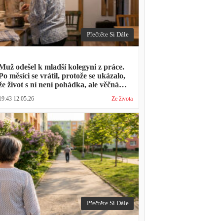
Přečtěte Si Dále
Muž odešel k mladší kolegyni z práce.
Po měsíci se vrátil, protože se ukázalo,
že život s ní není pohádka, ale věčná
párty a žádný oběd
19:43 12.05.26
Ze života
Přečtěte Si Dále