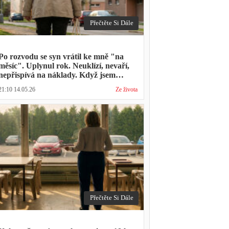
Přečtěte Si Dále
Po rozvodu se syn vrátil ke mně "na
měsíc". Uplynul rok. Neuklízí, nevaří,
nepřispívá na náklady. Když jsem
zmínila hledání bytu, řekl: "Mami,
21:10 14.05.26
Ze života
přece nevyhodíš vlastní dítě."
Přečtěte Si Dále