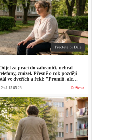
Přečtěte Si Dále
Odjel za prací do zahraničí, nebral
telefony, zmizel. Přesně o rok později
stál ve dveřích a řekl: "Promiň, ale
musíš mě vyslechnout"
12:41 15.05.26
Ze života