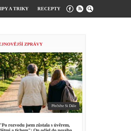
IPY A TRIKY
RECEPTY
EJNOVĚJŠÍ ZPRÁVY
Přečtěte Si Dále
"Po rozvodu jsem zůstala s úvěrem,
dětmi a tichem": On odjel do nového