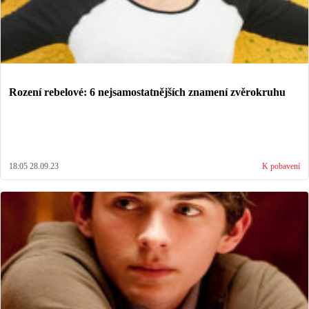
Rození rebelové: 6 nejsamostatnějších znamení zvěrokruhu
18:05 28.09.23
K pobavení