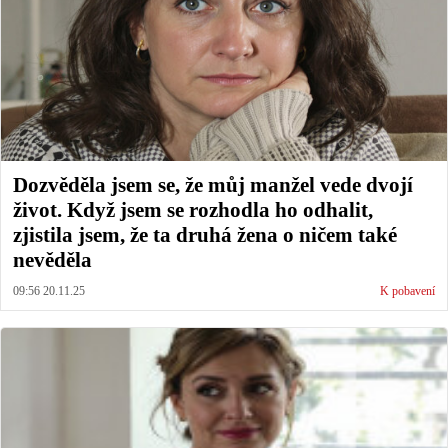
Dozvěděla jsem se, že můj manžel vede dvojí
život. Když jsem se rozhodla ho odhalit,
zjistila jsem, že ta druhá žena o ničem také
nevěděla
09:56 20.11.25
K pobavení