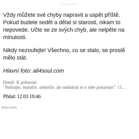
––––––––––
Vždy můžete své chyby napravit a uspět příště.
Pokud budete sedět a dělat si starosti, nikam to
nepovede. Učte se ze svých chyb, ale nelpěte na
minulosti.
Nikdy nezoufejte! Všechno, co se stalo, se prostě
mělo stát.
Hlavní foto: all4soul.com
Domů
K pobavení
"Nelitujte, neplačte, nebrečte, ale sedmkrát se o sebe postarejte": 11
pravidel pro život od psychologů
Přidal:
12.03 19:46
REKLAMA