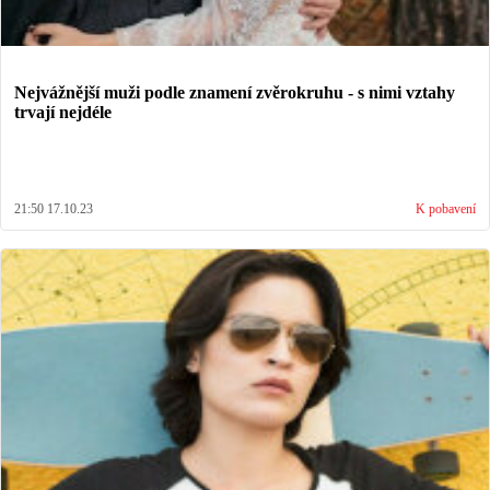
Nejvážnější muži podle znamení zvěrokruhu - s nimi vztahy
trvají nejdéle
21:50 17.10.23
K pobavení