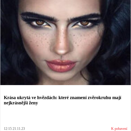
Krása ukrytá ve hvězdách: které znamení zvěrokruhu mají
nejkrásnější ženy
12:15 21.11.23
K pobavení