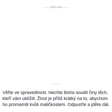
––––– REKLAMA –––––
––––––––––
Věřte ve spravedlnost. Nechte Boha soudit činy těch,
kteří vám ublížili. Život je příliš krátký na to, abychom
ho promarnili kvůli maličkostem. Odpusťte a jděte dál.