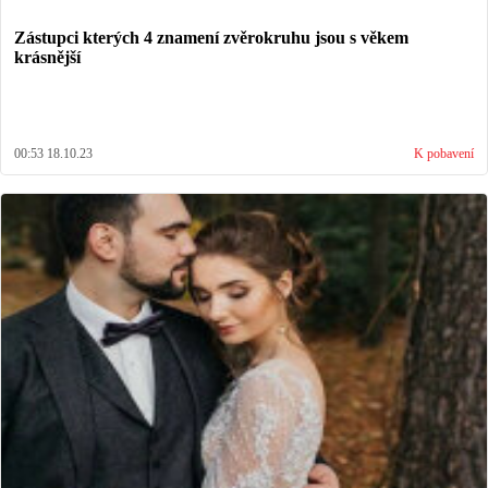
Zástupci kterých 4 znamení zvěrokruhu jsou s věkem
krásnější
00:53 18.10.23
K pobavení