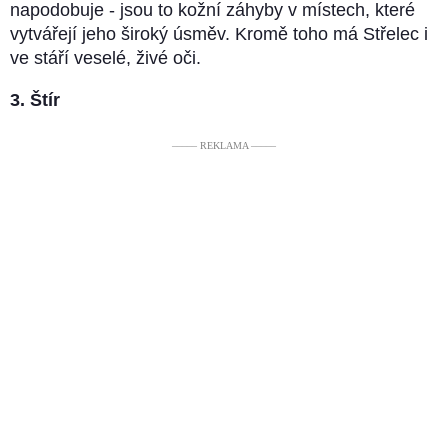
napodobuje - jsou to kožní záhyby v místech, které
vytvářejí jeho široký úsměv. Kromě toho má Střelec i
ve stáří veselé, živé oči.
3. Štír
––––– REKLAMA –––––