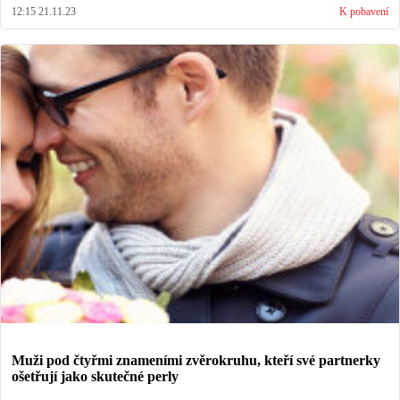
12:15 21.11.23
K pobavení
Muži pod čtyřmi znameními zvěrokruhu, kteří své partnerky
ošetřují jako skutečné perly