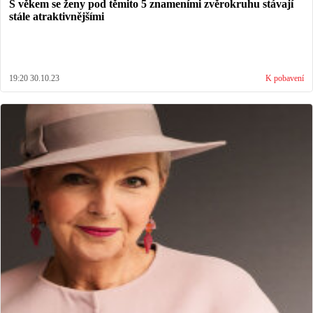
S věkem se ženy pod těmito 5 znameními zvěrokruhu stávají
stále atraktivnějšími
19:20 30.10.23
K pobavení