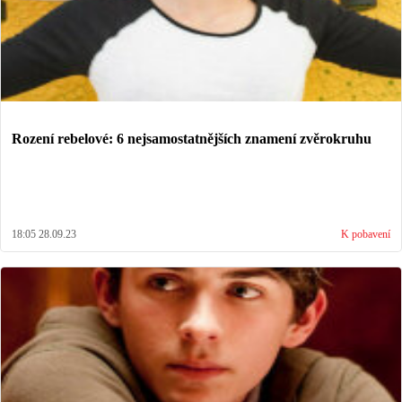
Rození rebelové: 6 nejsamostatnějších znamení zvěrokruhu
18:05 28.09.23
K pobavení