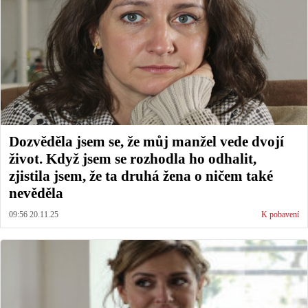
Dozvěděla jsem se, že můj manžel vede dvojí
život. Když jsem se rozhodla ho odhalit,
zjistila jsem, že ta druhá žena o ničem také
nevěděla
09:56 20.11.25
K pobavení