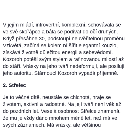
––––––––––
V jejím mládí, introvertní, komplexní, schovávala se
ve své skořápce a bála se podívat do očí druhých.
Když přesáhne 30, podstoupí neuvěřitelnou proměnu.
Vzkvétá, začíná se kolem ní šířit elegantní kouzlo,
získává životně důležitou energii a sebevědomí.
Kozoroh potěší svým stylem a rafinovanou milostí až
do stáří. Vrásky na jeho tváři nedeformují, ale posilují
jeho autoritu. Stárnoucí Kozoroh vypadá příjemně.
2. Střelec
Je to věčné dítě, neustále se chichotá, hraje se
životem, aktivní a radostné. Na její tváři není věk až
do pozdních let. Veselá osobnost Střelce znamená,
že mu je vždy dáno mnohem méně let, než má ve
svých záznamech. Má vrásky, ale většinou