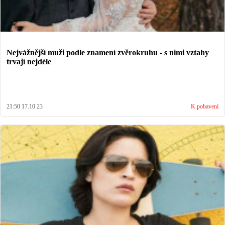
Nejvážnější muži podle znamení zvěrokruhu - s nimi vztahy
trvají nejdéle
21:50 17.10.23
K pobavení