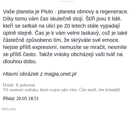
––––––––––
Vaše planeta je Pluto - planeta obnovy a regenerace.
Díky tomu vám čas skutečně stojí. Štíři jsou ti lidé,
kteří se setkali na ulici po 20 letech stále vypadají
úplně stejně. Čas je k vám velmi laskavý, což je také
částečně způsobeno tím, že skrýváte své emoce.
Nejste příliš expresivní, nemusíte se mračit, nesmíte
se příliš často. Takže vrásky obcházejí vaši tvář na
dlouhou dobu.
Hlavní obrázek z magia.onet.pl
Domů
K pobavení
Tři znamení zodiaku, které zrajou jako víno. Čím starší, tím krásnější
Přidal:
20.05 18:51
REKLAMA