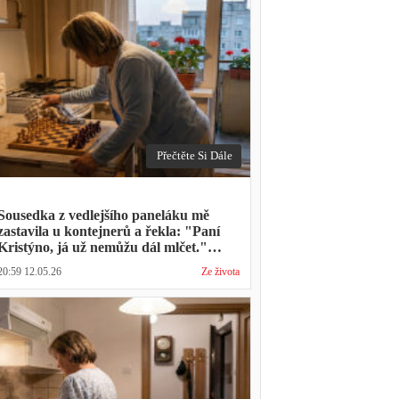
Přečtěte Si Dále
Sousedka z vedlejšího paneláku mě
zastavila u kontejnerů a řekla: "Paní
Kristýno, já už nemůžu dál mlčet."
Ukázalo se, že tři roky vídává mého
20:59 12.05.26
Ze života
manžela ve čtvrtky na lavičce před
lékárnou s tou samou ženou