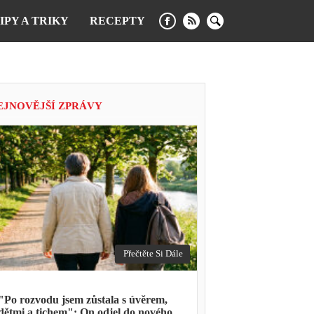
IPY A TRIKY
RECEPTY
EJNOVĚJŠÍ ZPRÁVY
Přečtěte Si Dále
"Po rozvodu jsem zůstala s úvěrem,
dětmi a tichem": On odjel do nového