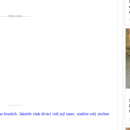
––––– REKLAMA –––––
––––––––––
a bruslích. Jakmile však diváci vidí její tanec, stadión celý ztichne