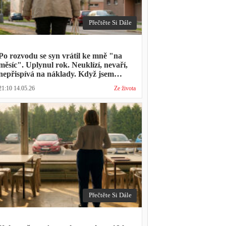
Přečtěte Si Dále
Po rozvodu se syn vrátil ke mně "na
měsíc". Uplynul rok. Neuklízí, nevaří,
nepřispívá na náklady. Když jsem
zmínila hledání bytu, řekl: "Mami,
21:10 14.05.26
Ze života
přece nevyhodíš vlastní dítě."
Přečtěte Si Dále