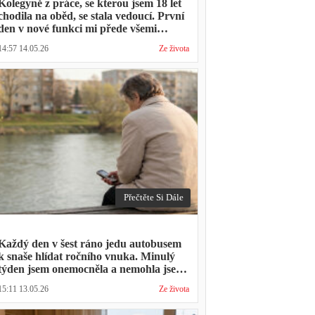
Kolegyně z práce, se kterou jsem 18 let
chodila na oběd, se stala vedoucí. První
den v nové funkci mi přede všemi
vytkla, že mám moc dlouhou přestávku.
14:57 14.05.26
Ze života
Přestávka trvala stejně jako vždycky
Přečtěte Si Dále
Každý den v šest ráno jedu autobusem
k snaše hlídat ročního vnuka. Minulý
týden jsem onemocněla a nemohla jsem
přijít. Syn napsal: "Museli jsme si vzít
15:11 13.05.26
Ze života
den volna. Víš, kolik nás to stálo?"