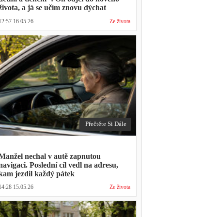
života, a já se učím znovu dýchat
12:57 16.05.26
Ze života
Přečtěte Si Dále
Manžel nechal v autě zapnutou
navigaci. Poslední cíl vedl na adresu,
kam jezdil každý pátek
14:28 15.05.26
Ze života