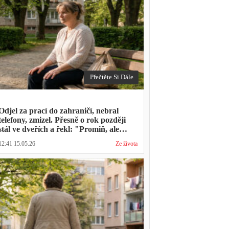
Přečtěte Si Dále
Odjel za prací do zahraničí, nebral
telefony, zmizel. Přesně o rok později
stál ve dveřích a řekl: "Promiň, ale
musíš mě vyslechnout"
12:41 15.05.26
Ze života