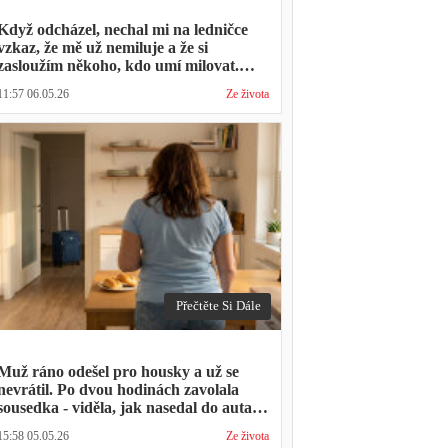
Když odcházel, nechal mi na ledničce
vzkaz, že mě už nemiluje a že si
zasloužím někoho, kdo umí milovat.
Minulý týden zavolal s prosbou, jestli by
11:57 06.05.26
Ze života
mohl přijít na nedělní oběd, protože ta
druhá ho vyhodila a nemá kde strávit
svátky
Přečtěte Si Dále
Muž ráno odešel pro housky a už se
nevrátil. Po dvou hodinách zavolala
sousedka - viděla, jak nasedal do auta s
kufrem, který jsem mu sama minulý
15:58 05.05.26
Ze života
týden pomáhala balit na služební cestu