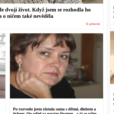
e dvojí život. Když jsem se rozhodla ho
na o ničem také nevěděla
K pobavení
Po rozvodu jsem zůstala sama s dětmi, dluhem a
tichem. On odjel za novým životem - a já se učím