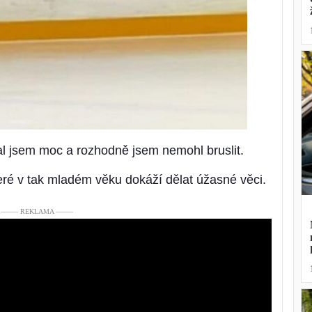
ělal jsem moc a rozhodně jsem nemohl bruslit.
které v tak mladém věku dokáží dělat úžasné věci.
––––– REKLAMA –––––