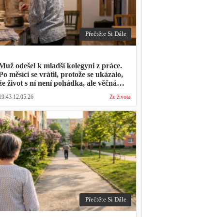
Přečtěte Si Dále
Muž odešel k mladší kolegyni z práce.
Po měsíci se vrátil, protože se ukázalo,
že život s ní není pohádka, ale věčná
párty a žádný oběd
19:43 12.05.26
Ze života
Přečtěte Si Dále