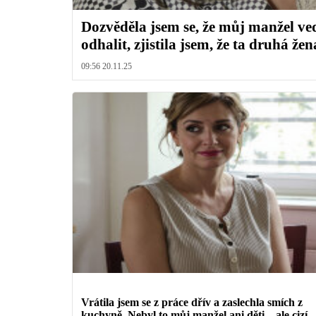
Dozvěděla jsem se, že můj manžel ved
odhalit, zjistila jsem, že ta druhá že
09:56 20.11.25
Vrátila jsem se z práce dřív a zaslechla smích z
kuchyně. Nebyl to můj manžel ani děti – ale cizí