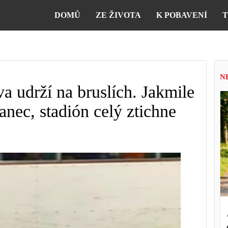
DOMŮ
ZE ŽIVOTA
K POBAVENÍ
T
N
va udrží na bruslích. Jakmile
tanec, stadión celý ztichne