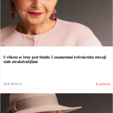
S věkem se ženy pod těmito 5 znameními zvěrokruhu stávají
stále atraktivnějšími
19:20 30.10.23
K pobavení