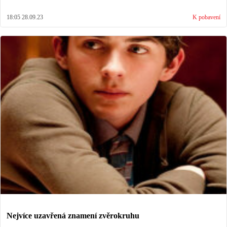
18:05 28.09.23
K pobavení
Nejvíce uzavřená znamení zvěrokruhu