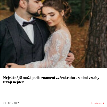
Nejvážnější muži podle znamení zvěrokruhu - s nimi vztahy
trvají nejdéle
21:50 17.10.23
K pobavení