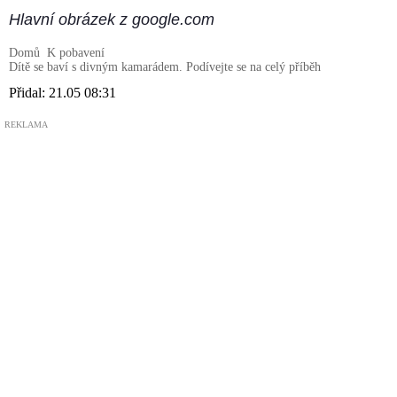
Hlavní obrázek z google.com
Domů
K pobavení
Dítě se baví s divným kamarádem. Podívejte se na celý příběh
Přidal:
21.05 08:31
REKLAMA