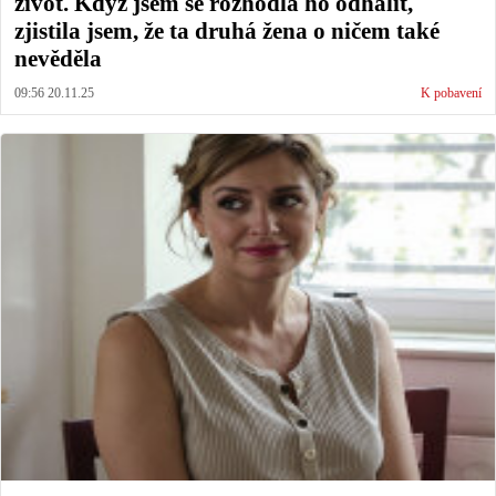
život. Když jsem se rozhodla ho odhalit,
zjistila jsem, že ta druhá žena o ničem také
nevěděla
09:56 20.11.25
K pobavení