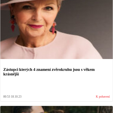
Zástupci kterých 4 znamení zvěrokruhu jsou s věkem
krásnější
00:53 18.10.23
K pobavení