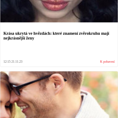
Krása ukrytá ve hvězdách: které znamení zvěrokruhu mají
nejkrásnější ženy
12:15 21.11.23
K pobavení