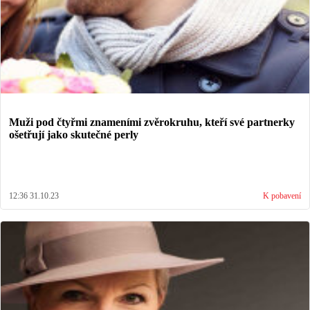
Muži pod čtyřmi znameními zvěrokruhu, kteří své partnerky
ošetřují jako skutečné perly
12:36 31.10.23
K pobavení