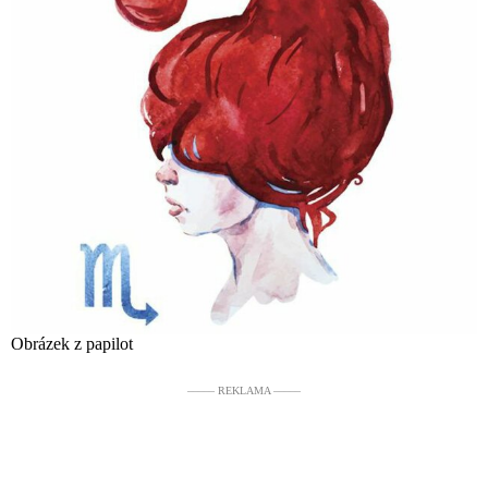
Obrázek z papilot
––––– REKLAMA –––––