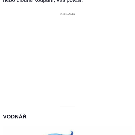
––––– REKLAMA –––––
––––––––––
VODNÁŘ