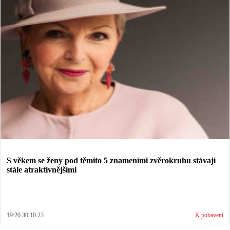
S věkem se ženy pod těmito 5 znameními zvěrokruhu stávají
stále atraktivnějšími
19:20 30.10.23
K pobavení