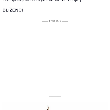
BLÍŽENCI
––––– REKLAMA –––––
––––––––––