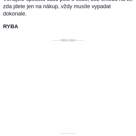
zda jdete jen na nákup, vždy musíte vypadat
dokonale.
RYBA
––––– REKLAMA –––––
––––––––––