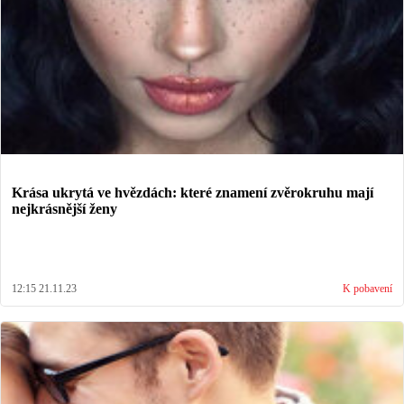
Krása ukrytá ve hvězdách: které znamení zvěrokruhu mají
nejkrásnější ženy
12:15 21.11.23
K pobavení