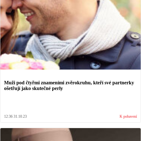
Muži pod čtyřmi znameními zvěrokruhu, kteří své partnerky
ošetřují jako skutečné perly
12:36 31.10.23
K pobavení