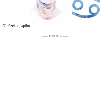
Obrázek z papilot
––––– REKLAMA –––––