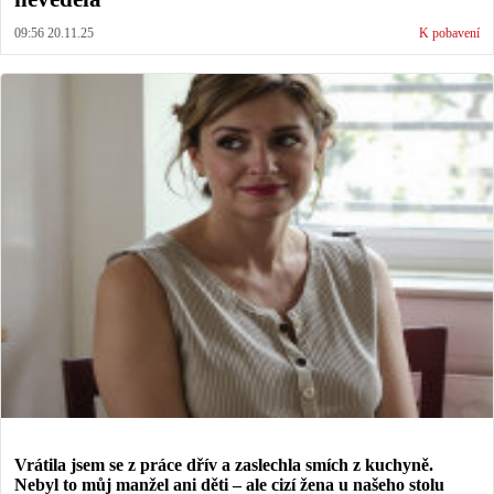
09:56 20.11.25
K pobavení
Vrátila jsem se z práce dřív a zaslechla smích z kuchyně.
Nebyl to můj manžel ani děti – ale cizí žena u našeho stolu