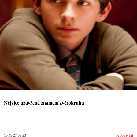
Nejvíce uzavřená znamení zvěrokruhu
15:49 27.09.23
K pobavení