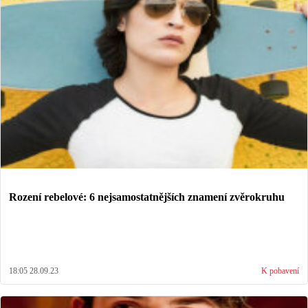
Rození rebelové: 6 nejsamostatnějších znamení zvěrokruhu
18:05 28.09.23
K pobavení