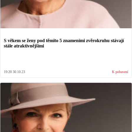
S věkem se ženy pod těmito 5 znameními zvěrokruhu stávají
stále atraktivnějšími
19:20 30.10.23
K pobavení