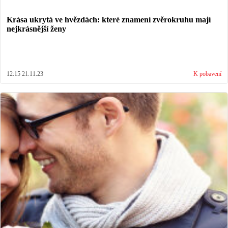
Krása ukrytá ve hvězdách: které znamení zvěrokruhu mají
nejkrásnější ženy
12:15 21.11.23
K pobavení