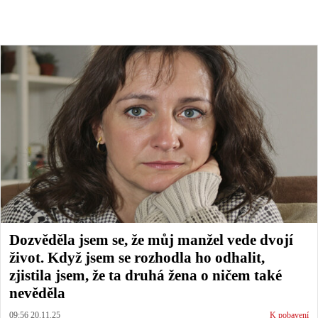
Dozvěděla jsem se, že můj manžel vede dvojí
život. Když jsem se rozhodla ho odhalit,
zjistila jsem, že ta druhá žena o ničem také
nevěděla
09:56 20.11.25
K pobavení