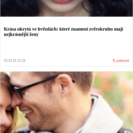
Krása ukrytá ve hvězdách: které znamení zvěrokruhu mají
nejkrásnější ženy
12:15 21.11.23
K pobavení