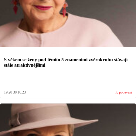
S věkem se ženy pod těmito 5 znameními zvěrokruhu stávají
stále atraktivnějšími
19:20 30.10.23
K pobavení