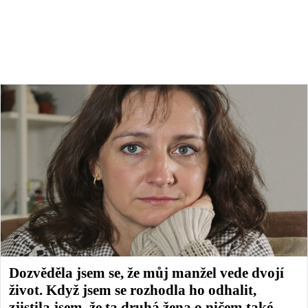
Dozvěděla jsem se, že můj manžel vede dvojí
život. Když jsem se rozhodla ho odhalit,
zjistila jsem, že ta druhá žena o ničem také