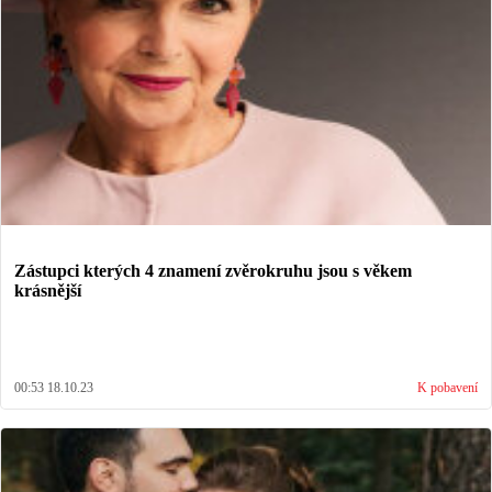
Zástupci kterých 4 znamení zvěrokruhu jsou s věkem
krásnější
00:53 18.10.23
K pobavení