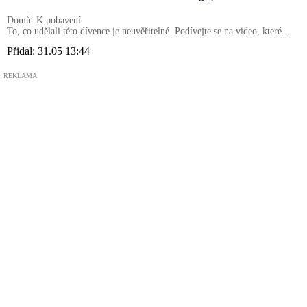
Domů
K pobavení
To, co udělali této dívence je neuvěřitelné. Podívejte se na video, které
všechny šokuje
Přidal:
31.05 13:44
REKLAMA