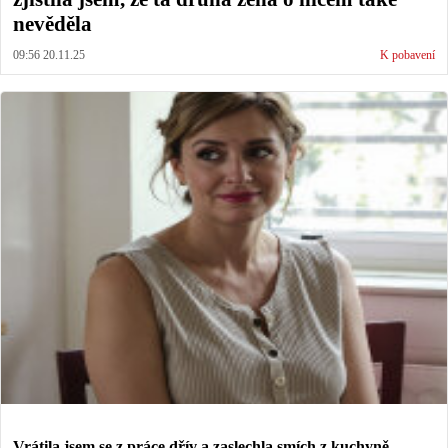
nevěděla
09:56 20.11.25
K pobavení
Vrátila jsem se z práce dřív a zaslechla smích z kuchyně.