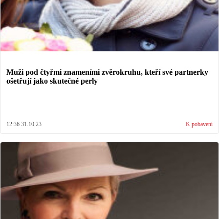
Muži pod čtyřmi znameními zvěrokruhu, kteří své partnerky
ošetřují jako skutečné perly
12:36 31.10.23
K pobavení