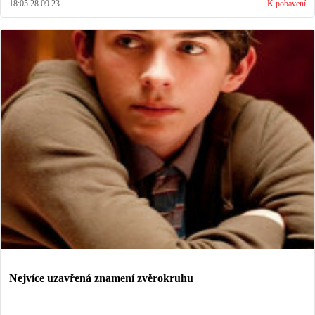
18:05 28.09.23
K pobavení
Nejvíce uzavřená znamení zvěrokruhu