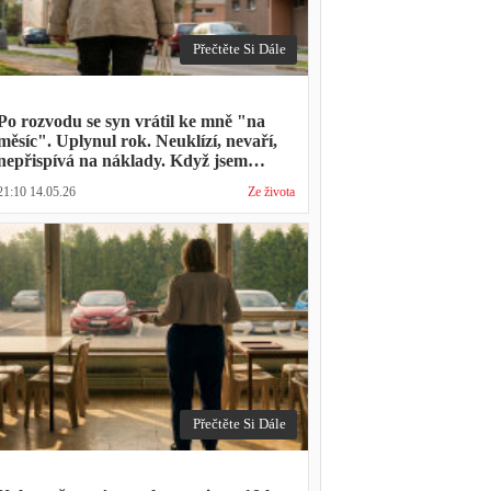
Přečtěte Si Dále
Po rozvodu se syn vrátil ke mně "na
měsíc". Uplynul rok. Neuklízí, nevaří,
nepřispívá na náklady. Když jsem
zmínila hledání bytu, řekl: "Mami,
21:10 14.05.26
Ze života
přece nevyhodíš vlastní dítě."
Přečtěte Si Dále