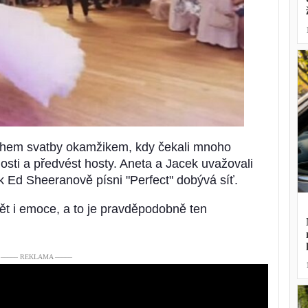
během svatby okamžikem, kdy čekali mnoho
osti a předvést hosty. Aneta a Jacek uvažovali
 Ed Sheeranově písni "Perfect" dobývá síť.
t i emoce, a to je pravděpodobně ten
––––– REKLAMA –––––