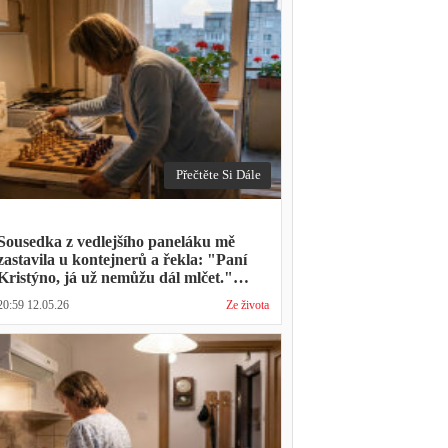
Přečtěte Si Dále
Sousedka z vedlejšího paneláku mě
zastavila u kontejnerů a řekla: "Paní
Kristýno, já už nemůžu dál mlčet."
Ukázalo se, že tři roky vídává mého
20:59 12.05.26
Ze života
manžela ve čtvrtky na lavičce před
lékárnou s tou samou ženou