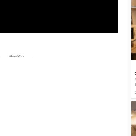
––––– REKLAMA –––––