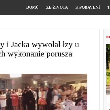
DOMŮ
ZE ŽIVOTA
K POBAVENÍ
T
N
y i Jacka wywołał łzy u
Ich wykonanie porusza