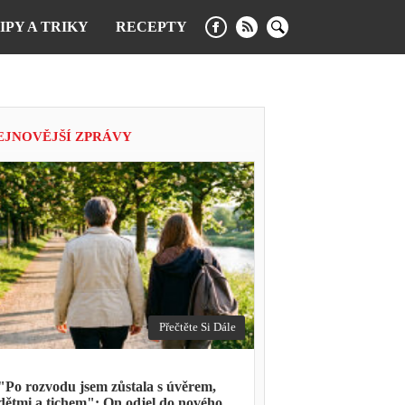
IPY A TRIKY
RECEPTY
EJNOVĚJŠÍ ZPRÁVY
Přečtěte Si Dále
"Po rozvodu jsem zůstala s úvěrem,
dětmi a tichem": On odjel do nového