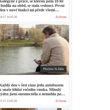
Kolegyně z práce, se kterou jsem 18 let
chodila na oběd, se stala vedoucí. První
den v nové funkci mi přede všemi
vytkla, že mám moc dlouhou přestávku.
14:57 14.05.26
Ze života
Přestávka trvala stejně jako vždycky
Přečtěte Si Dále
Každý den v šest ráno jedu autobusem
k snaše hlídat ročního vnuka. Minulý
týden jsem onemocněla a nemohla jsem
přijít. Syn napsal: "Museli jsme si vzít
15:11 13.05.26
Ze života
den volna. Víš, kolik nás to stálo?"