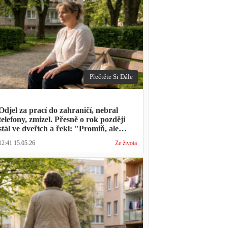
Přečtěte Si Dále
Odjel za prací do zahraničí, nebral
telefony, zmizel. Přesně o rok později
stál ve dveřích a řekl: "Promiň, ale
musíš mě vyslechnout"
12:41 15.05.26
Ze života