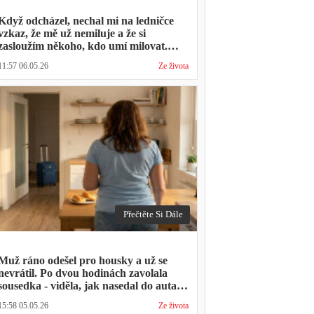
Když odcházel, nechal mi na ledničce
vzkaz, že mě už nemiluje a že si
zasloužím někoho, kdo umí milovat.
Minulý týden zavolal s prosbou, jestli by
11:57 06.05.26
Ze života
mohl přijít na nedělní oběd, protože ta
druhá ho vyhodila a nemá kde strávit
svátky
Přečtěte Si Dále
Muž ráno odešel pro housky a už se
nevrátil. Po dvou hodinách zavolala
sousedka - viděla, jak nasedal do auta s
kufrem, který jsem mu sama minulý
15:58 05.05.26
Ze života
týden pomáhala balit na služební cestu