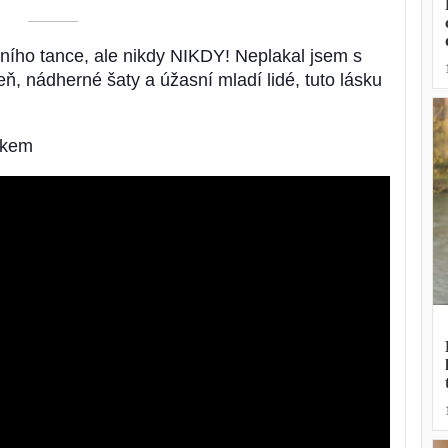
––––––––––
ního tance, ale nikdy NIKDY! Neplakal jsem s
, nádherné šaty a úžasní mladí lidé, tuto lásku
ckem