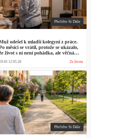
Přečtěte Si Dále
Muž odešel k mladší kolegyni z práce.
Po měsíci se vrátil, protože se ukázalo,
že život s ní není pohádka, ale věčná
párty a žádný oběd
19:43 12.05.26
Ze života
Přečtěte Si Dále