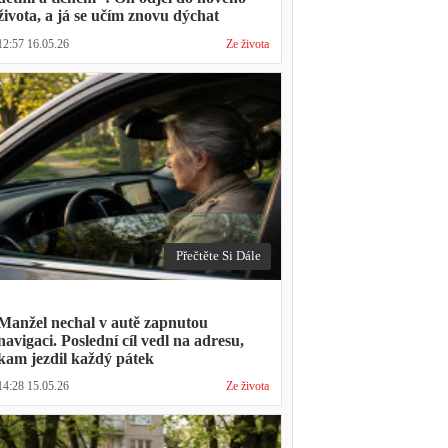
života, a já se učím znovu dýchat
12:57 16.05.26
Ze života
Přečtěte Si Dále
Manžel nechal v autě zapnutou
navigaci. Poslední cíl vedl na adresu,
kam jezdil každý pátek
14:28 15.05.26
Ze života