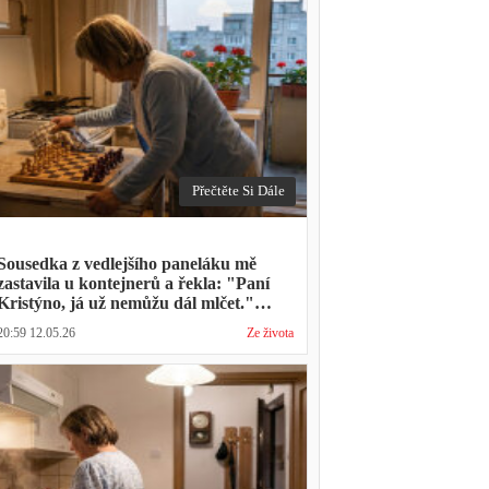
Přečtěte Si Dále
Sousedka z vedlejšího paneláku mě
zastavila u kontejnerů a řekla: "Paní
Kristýno, já už nemůžu dál mlčet."
Ukázalo se, že tři roky vídává mého
20:59 12.05.26
Ze života
manžela ve čtvrtky na lavičce před
lékárnou s tou samou ženou