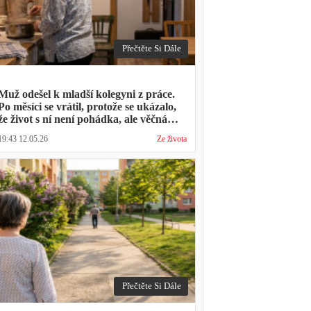
Přečtěte Si Dále
Muž odešel k mladší kolegyni z práce.
Po měsíci se vrátil, protože se ukázalo,
že život s ní není pohádka, ale věčná
párty a žádný oběd
19:43 12.05.26
Ze života
Přečtěte Si Dále