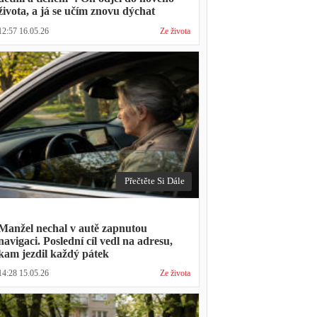
života, a já se učím znovu dýchat
12:57 16.05.26
Ze života
Přečtěte Si Dále
Manžel nechal v autě zapnutou
navigaci. Poslední cíl vedl na adresu,
kam jezdil každý pátek
14:28 15.05.26
Ze života