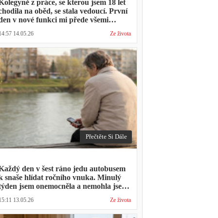
Kolegyně z práce, se kterou jsem 18 let
chodila na oběd, se stala vedoucí. První
den v nové funkci mi přede všemi
vytkla, že mám moc dlouhou přestávku.
14:57 14.05.26
Ze života
Přestávka trvala stejně jako vždycky
Přečtěte Si Dále
Každý den v šest ráno jedu autobusem
k snaše hlídat ročního vnuka. Minulý
týden jsem onemocněla a nemohla jsem
přijít. Syn napsal: "Museli jsme si vzít
15:11 13.05.26
Ze života
den volna. Víš, kolik nás to stálo?"