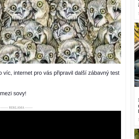
íc, internet pro vás připravil další zábavný test
u mezi sovy!
––––– REKLAMA –––––