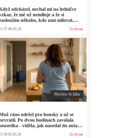
Když odcházel, nechal mi na ledničce
vzkaz, že mě už nemiluje a že si
zasloužím někoho, kdo umí milovat.
Minulý týden zavolal s prosbou, jestli by
11:57 06.05.26
Ze života
mohl přijít na nedělní oběd, protože ta
druhá ho vyhodila a nemá kde strávit
svátky
Přečtěte Si Dále
Muž ráno odešel pro housky a už se
nevrátil. Po dvou hodinách zavolala
sousedka - viděla, jak nasedal do auta s
kufrem, který jsem mu sama minulý
15:58 05.05.26
Ze života
týden pomáhala balit na služební cestu