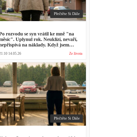
Přečtěte Si Dále
Po rozvodu se syn vrátil ke mně "na
měsíc". Uplynul rok. Neuklízí, nevaří,
nepřispívá na náklady. Když jsem
zmínila hledání bytu, řekl: "Mami,
21:10 14.05.26
Ze života
přece nevyhodíš vlastní dítě."
Přečtěte Si Dále