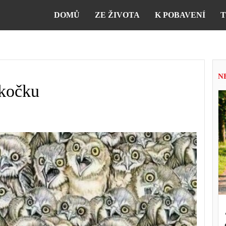
DOMŮ
ZE ŽIVOTA
K POBAVENÍ
T
N
 kočku