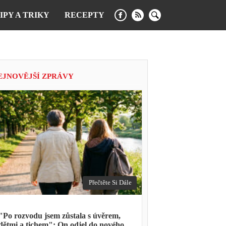
IPY A TRIKY
RECEPTY
EJNOVĚJŠÍ ZPRÁVY
Přečtěte Si Dále
"Po rozvodu jsem zůstala s úvěrem,
dětmi a tichem": On odjel do nového