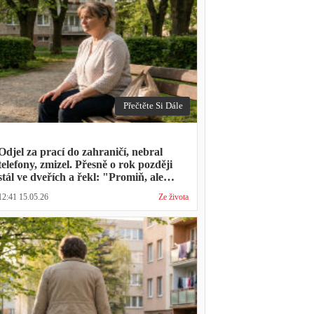
Přečtěte Si Dále
Odjel za prací do zahraničí, nebral
telefony, zmizel. Přesně o rok později
stál ve dveřích a řekl: "Promiň, ale
musíš mě vyslechnout"
12:41 15.05.26
Ze života