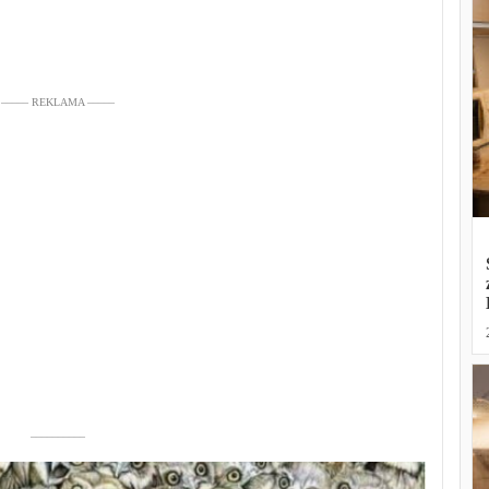
––––– REKLAMA –––––
––––––––––