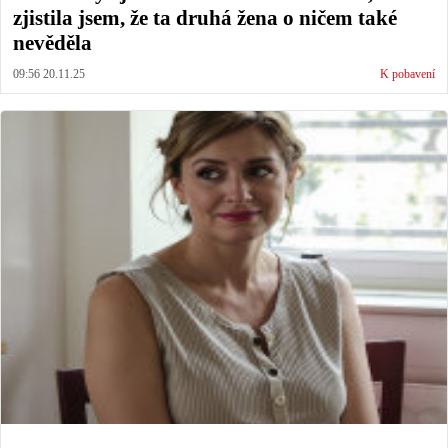
zjistila jsem, že ta druhá žena o ničem také
nevěděla
09:56 20.11.25
K pobavení