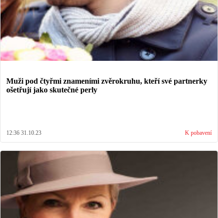
Muži pod čtyřmi znameními zvěrokruhu, kteří své partnerky
ošetřují jako skutečné perly
12:36 31.10.23
K pobavení