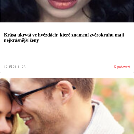
Krása ukrytá ve hvězdách: které znamení zvěrokruhu mají
nejkrásnější ženy
12:15 21.11.23
K pobavení