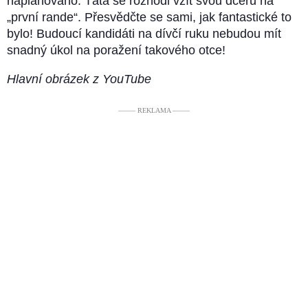
naplánováno. Táta se rozhodl vzít svou dceru na
„první rande“. Přesvědčte se sami, jak fantastické to
bylo! Budoucí kandidáti na dívčí ruku nebudou mít
snadný úkol na poražení takového otce!
Hlavní obrázek z YouTube
––––– REKLAMA –––––