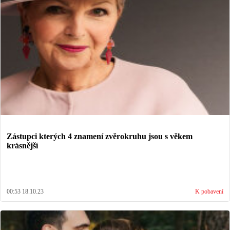
Zástupci kterých 4 znamení zvěrokruhu jsou s věkem
krásnější
00:53 18.10.23
K pobavení