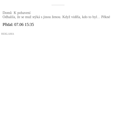
––––––––––
Domů
K pobavení
Odhalila, že se muž stýká s jinou ženou. Když viděla, kdo to byl... Pěkné
Přidal:
07.06 15:35
REKLAMA