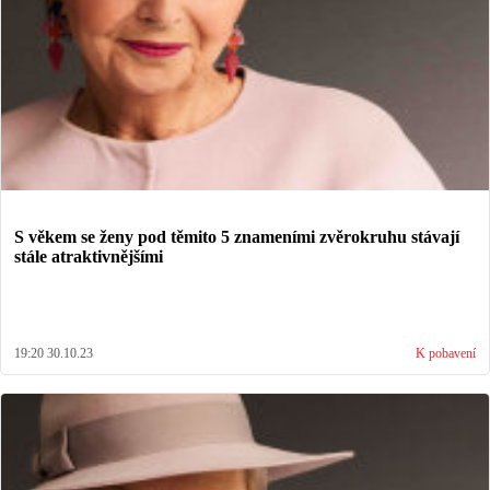
S věkem se ženy pod těmito 5 znameními zvěrokruhu stávají
stále atraktivnějšími
19:20 30.10.23
K pobavení