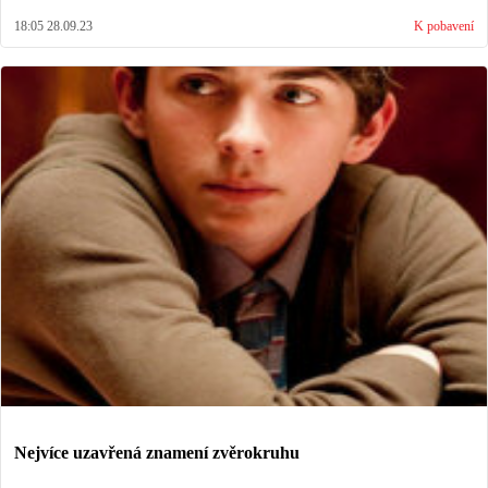
18:05 28.09.23
K pobavení
Nejvíce uzavřená znamení zvěrokruhu