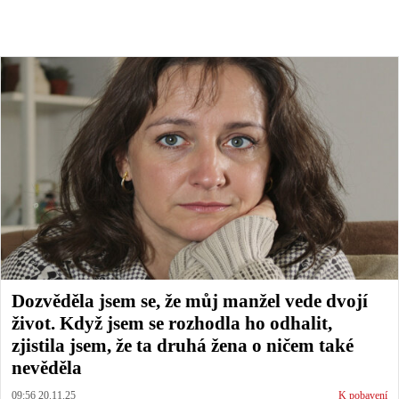
Dozvěděla jsem se, že můj manžel vede dvojí
život. Když jsem se rozhodla ho odhalit,
zjistila jsem, že ta druhá žena o ničem také
nevěděla
09:56 20.11.25
K pobavení