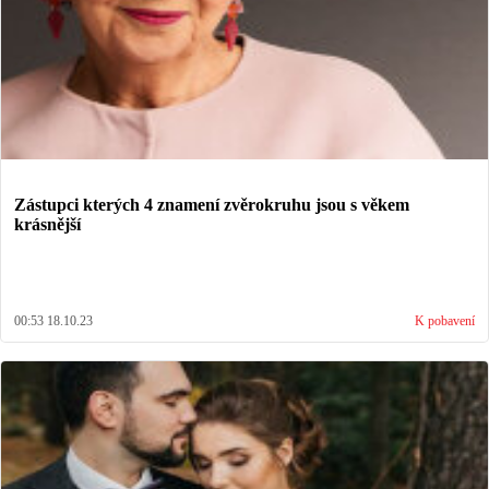
Zástupci kterých 4 znamení zvěrokruhu jsou s věkem
krásnější
00:53 18.10.23
K pobavení