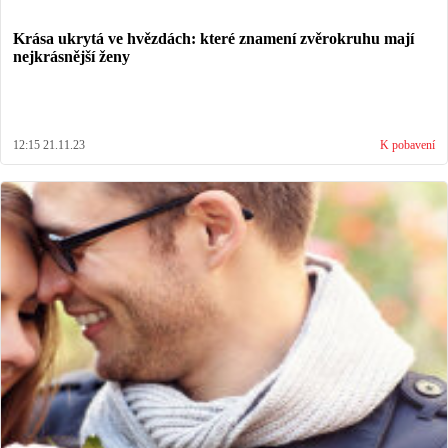
Krása ukrytá ve hvězdách: které znamení zvěrokruhu mají
nejkrásnější ženy
12:15 21.11.23
K pobavení