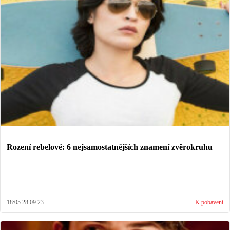
Rození rebelové: 6 nejsamostatnějších znamení zvěrokruhu
18:05 28.09.23
K pobavení