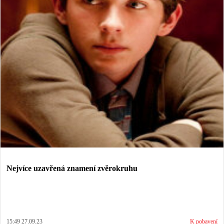
Nejvíce uzavřená znamení zvěrokruhu
15:49 27.09.23
K pobavení