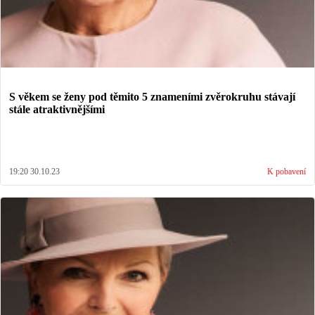
S věkem se ženy pod těmito 5 znameními zvěrokruhu stávají
stále atraktivnějšími
19:20 30.10.23
K pobavení