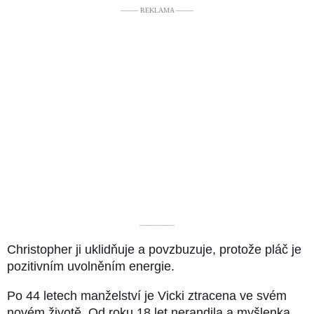
––––– REKLAMA –––––
––––––––––
Christopher ji uklidňuje a povzbuzuje, protože pláč je
pozitivním uvolněním energie.
Po 44 letech manželství je Vicki ztracena ve svém
novém životě. Od roku 18 let nerandila a myšlenka