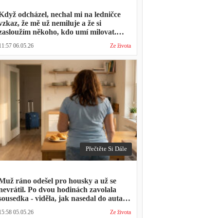
Když odcházel, nechal mi na ledničce
vzkaz, že mě už nemiluje a že si
zasloužím někoho, kdo umí milovat.
Minulý týden zavolal s prosbou, jestli by
11:57 06.05.26
Ze života
mohl přijít na nedělní oběd, protože ta
druhá ho vyhodila a nemá kde strávit
svátky
Přečtěte Si Dále
Muž ráno odešel pro housky a už se
nevrátil. Po dvou hodinách zavolala
sousedka - viděla, jak nasedal do auta s
kufrem, který jsem mu sama minulý
15:58 05.05.26
Ze života
týden pomáhala balit na služební cestu