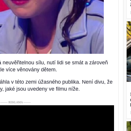
 neuvěřitelnou sílu, nutí lidi se smát a zároveň
ále více věnovány dětem.
la v této zemi úžasného publika. Není divu, že
, jaké jsou uvedeny ve filmu níže.
––––– REKLAMA –––––