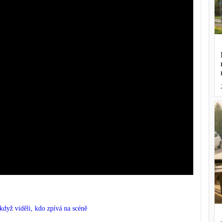
 když viděli, kdo zpívá na scéně