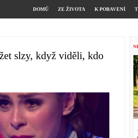
DOMŮ
ZE ŽIVOTA
K POBAVENÍ
T
N
et slzy, když viděli, kdo