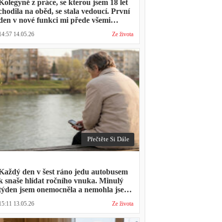
Kolegyně z práce, se kterou jsem 18 let
chodila na oběd, se stala vedoucí. První
den v nové funkci mi přede všemi
vytkla, že mám moc dlouhou přestávku.
14:57 14.05.26
Ze života
Přestávka trvala stejně jako vždycky
Přečtěte Si Dále
Každý den v šest ráno jedu autobusem
k snaše hlídat ročního vnuka. Minulý
týden jsem onemocněla a nemohla jsem
přijít. Syn napsal: "Museli jsme si vzít
15:11 13.05.26
Ze života
den volna. Víš, kolik nás to stálo?"