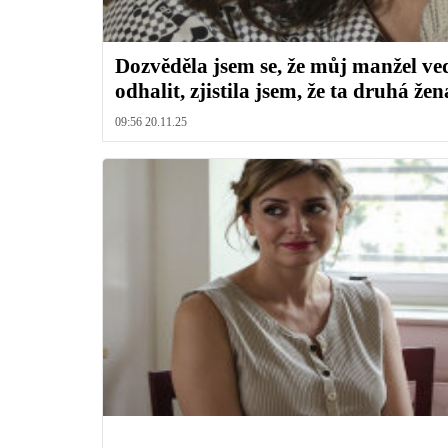
Dozvěděla jsem se, že můj manžel ved
odhalit, zjistila jsem, že ta druhá že
09:56 20.11.25