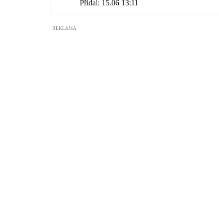
Přidal:
15.06 13:11
REKLAMA