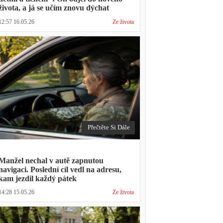
života, a já se učím znovu dýchat
12:57 16.05.26
Ze života
Přečtěte Si Dále
Manžel nechal v autě zapnutou
navigaci. Poslední cíl vedl na adresu,
kam jezdil každý pátek
14:28 15.05.26
Ze života