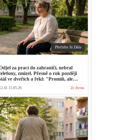
Přečtěte Si Dále
Odjel za prací do zahraničí, nebral
telefony, zmizel. Přesně o rok později
stál ve dveřích a řekl: "Promiň, ale
musíš mě vyslechnout"
12:41 15.05.26
Ze života