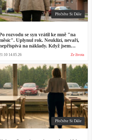
Přečtěte Si Dále
Po rozvodu se syn vrátil ke mně "na
měsíc". Uplynul rok. Neuklízí, nevaří,
nepřispívá na náklady. Když jsem
zmínila hledání bytu, řekl: "Mami,
21:10 14.05.26
Ze života
přece nevyhodíš vlastní dítě."
Přečtěte Si Dále