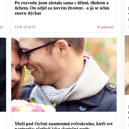
Po rozvodu jsem zůstala sama s dětmi, dluhem a
tichem. On odjel za novým životem - a já se učím
znovu dýchat
ní
13:41 24.10.25
K pobavení
Muži pod čtyřmi znameními zvěrokruhu, kteří své
partnerky ošetřují jako skutečné perly