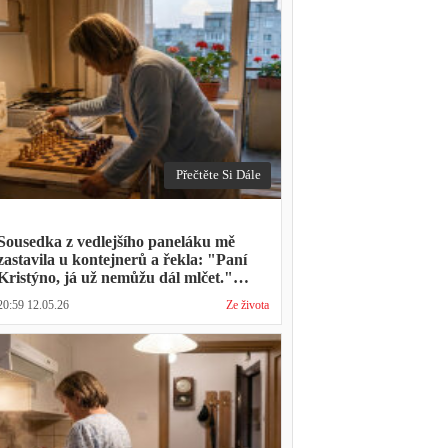
Přečtěte Si Dále
Sousedka z vedlejšího paneláku mě
zastavila u kontejnerů a řekla: "Paní
Kristýno, já už nemůžu dál mlčet."
Ukázalo se, že tři roky vídává mého
20:59 12.05.26
Ze života
manžela ve čtvrtky na lavičce před
lékárnou s tou samou ženou