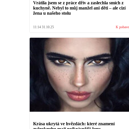
Vrátila jsem se z práce dřív a zaslechla smích z
kuchyně. Nebyl to můj manžel ani děti – ale cizí
žena u našeho stolu
11:14 31.10.25
K pobave
Krása ukrytá ve hvězdách: které znamení
zvěrokruhu mají nejkrásnější ženy