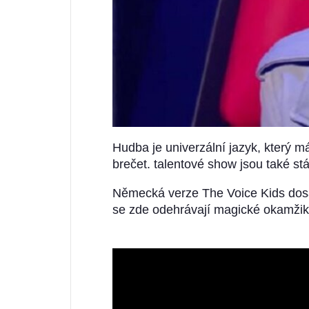
Hudba je univerzální jazyk, který má
brečet. talentové show jsou také st
Německá verze The Voice Kids dosáh
se zde odehrávají magické okamžiky