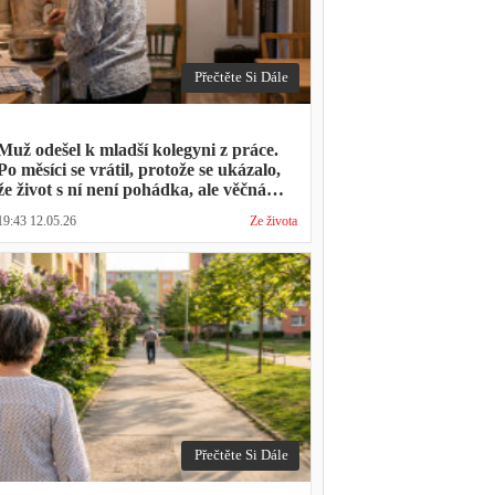
Přečtěte Si Dále
Muž odešel k mladší kolegyni z práce.
Po měsíci se vrátil, protože se ukázalo,
že život s ní není pohádka, ale věčná
párty a žádný oběd
19:43 12.05.26
Ze života
Přečtěte Si Dále