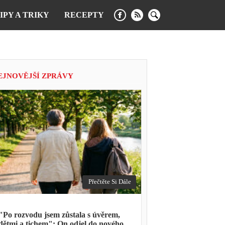
IPY A TRIKY
RECEPTY
EJNOVĚJŠÍ ZPRÁVY
Přečtěte Si Dále
"Po rozvodu jsem zůstala s úvěrem,
dětmi a tichem": On odjel do nového