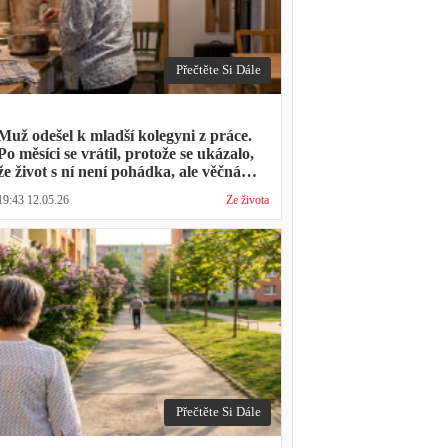
Přečtěte Si Dále
Muž odešel k mladší kolegyni z práce.
Po měsíci se vrátil, protože se ukázalo,
že život s ní není pohádka, ale věčná
párty a žádný oběd
19:43 12.05.26
Ze života
Přečtěte Si Dále