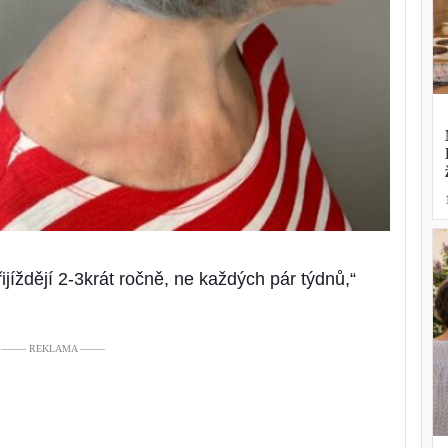
řijíždějí 2-3krát ročně, ne každých pár týdnů,“
––––– REKLAMA –––––