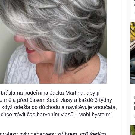
obrátila na kadeřníka Jacka Martina, aby jí
že měla před časem šedé vlasy a každé 3 týdny
, když odešla do důchodu a navštěvuje vnoučata,
chce trávit čas barvením vlasů. "Mohl byste mi
niny vlasy byly nabarveny stříbrem, což šedým