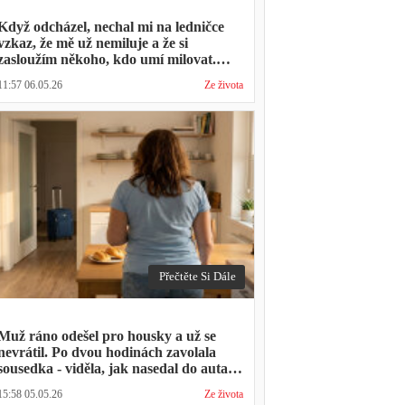
Když odcházel, nechal mi na ledničce
vzkaz, že mě už nemiluje a že si
zasloužím někoho, kdo umí milovat.
Minulý týden zavolal s prosbou, jestli by
11:57 06.05.26
Ze života
mohl přijít na nedělní oběd, protože ta
druhá ho vyhodila a nemá kde strávit
svátky
Přečtěte Si Dále
Muž ráno odešel pro housky a už se
nevrátil. Po dvou hodinách zavolala
sousedka - viděla, jak nasedal do auta s
kufrem, který jsem mu sama minulý
15:58 05.05.26
Ze života
týden pomáhala balit na služební cestu