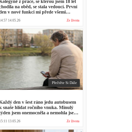
Kolegyně z práce, se kterou jsem 18 let
chodila na oběd, se stala vedoucí. První
den v nové funkci mi přede všemi
vytkla, že mám moc dlouhou přestávku.
14:57 14.05.26
Ze života
Přestávka trvala stejně jako vždycky
Přečtěte Si Dále
Každý den v šest ráno jedu autobusem
k snaše hlídat ročního vnuka. Minulý
týden jsem onemocněla a nemohla jsem
přijít. Syn napsal: "Museli jsme si vzít
15:11 13.05.26
Ze života
den volna. Víš, kolik nás to stálo?"