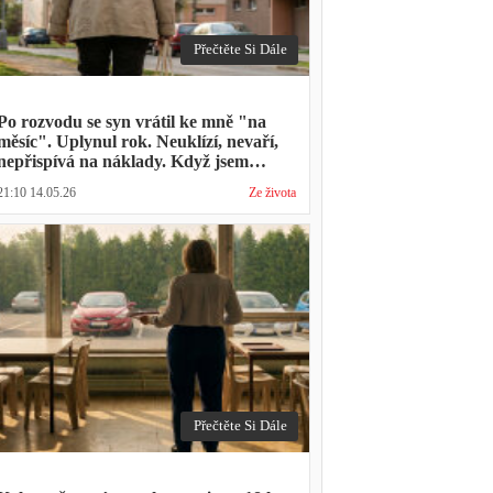
Přečtěte Si Dále
Po rozvodu se syn vrátil ke mně "na
měsíc". Uplynul rok. Neuklízí, nevaří,
nepřispívá na náklady. Když jsem
zmínila hledání bytu, řekl: "Mami,
21:10 14.05.26
Ze života
přece nevyhodíš vlastní dítě."
Přečtěte Si Dále