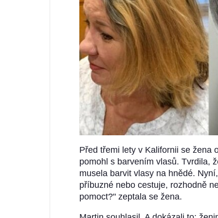
Před třemi lety v Kalifornii se žena 
pomohl s barvením vlasů. Tvrdila, 
musela barvit vlasy na hnědé. Nyní
příbuzné nebo cestuje, rozhodně ne
pomoct?" zeptala se žena.
Martin souhlasil. A dokázali to: že