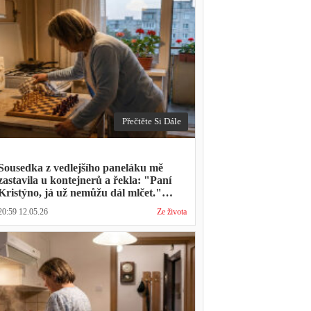
Přečtěte Si Dále
Sousedka z vedlejšího paneláku mě
zastavila u kontejnerů a řekla: "Paní
Kristýno, já už nemůžu dál mlčet."
Ukázalo se, že tři roky vídává mého
20:59 12.05.26
Ze života
manžela ve čtvrtky na lavičce před
lékárnou s tou samou ženou