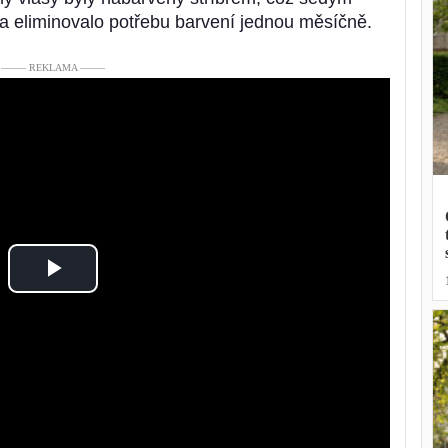
la eliminovalo potřebu barvení jednou měsíčně.
––––– REKLAMA –––––
Play
Video