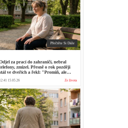
Přečtěte Si Dále
Odjel za prací do zahraničí, nebral
telefony, zmizel. Přesně o rok později
stál ve dveřích a řekl: "Promiň, ale
musíš mě vyslechnout"
12:41 15.05.26
Ze života