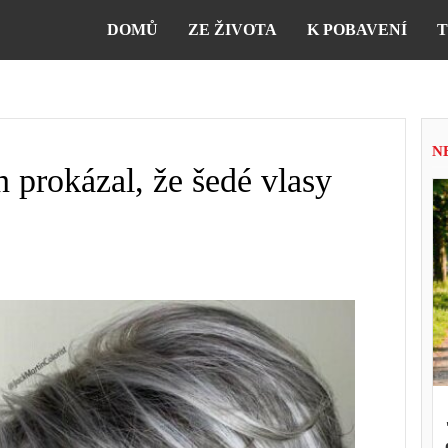
DOMŮ
ZE ŽIVOTA
K POBAVENÍ
T
N
 prokázal, že šedé vlasy