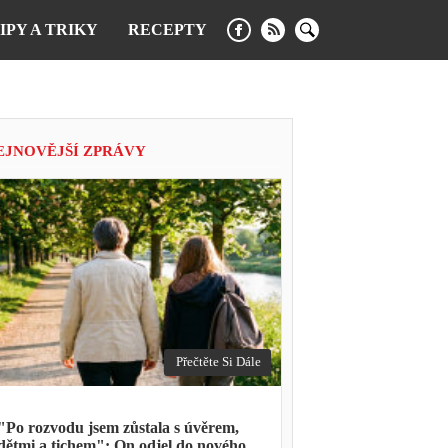
IPY A TRIKY
RECEPTY
EJNOVĚJŠÍ ZPRÁVY
Přečtěte Si Dále
"Po rozvodu jsem zůstala s úvěrem,
dětmi a tichem": On odjel do nového