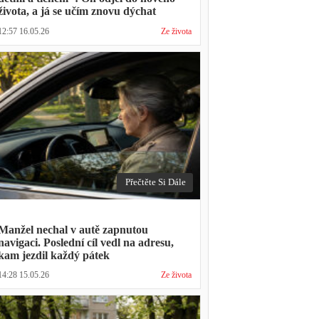
života, a já se učím znovu dýchat
12:57 16.05.26
Ze života
Přečtěte Si Dále
Manžel nechal v autě zapnutou
navigaci. Poslední cíl vedl na adresu,
kam jezdil každý pátek
14:28 15.05.26
Ze života