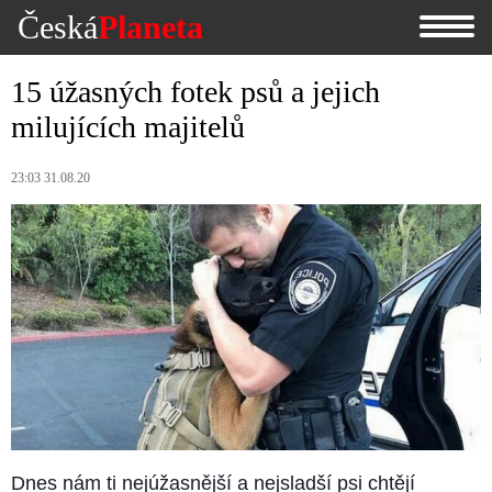
Česká
Planeta
15 úžasných fotek psů a jejich
milujících majitelů
23:03 31.08.20
Dnes nám ti nejúžasnější a nejsladší psi chtějí