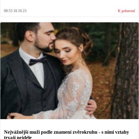
00:53 18.10.23
K pobavení
Nejvážnější muži podle znamení zvěrokruhu - s nimi vztahy
trvají nejdéle