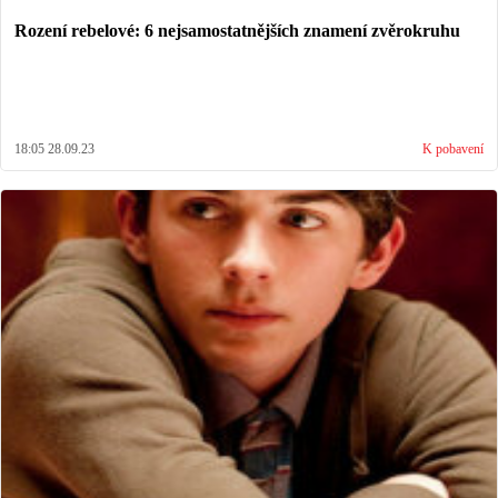
Rození rebelové: 6 nejsamostatnějších znamení zvěrokruhu
18:05 28.09.23
K pobavení