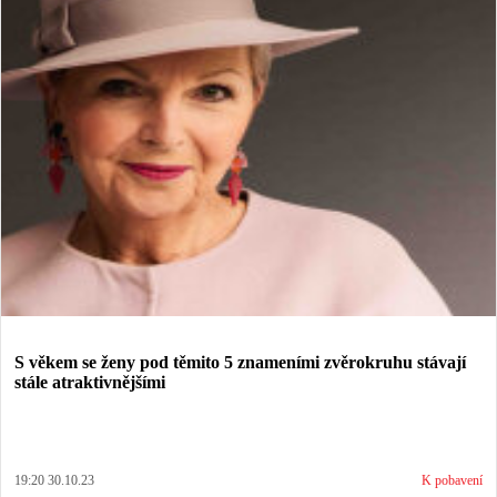
S věkem se ženy pod těmito 5 znameními zvěrokruhu stávají
stále atraktivnějšími
19:20 30.10.23
K pobavení