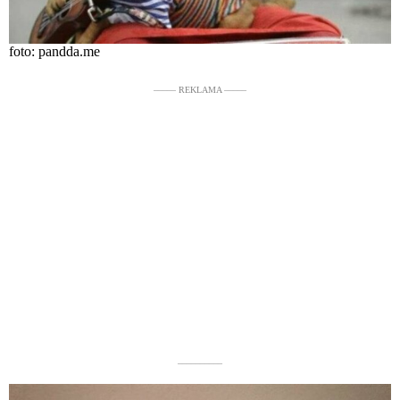
foto: pandda.me
––––– REKLAMA –––––
––––––––––