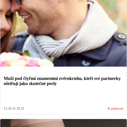
Muži pod čtyřmi znameními zvěrokruhu, kteří své partnerky
ošetřují jako skutečné perly
12:36 31.10.23
K pobavení