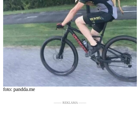
foto: pandda.me
––––– REKLAMA –––––