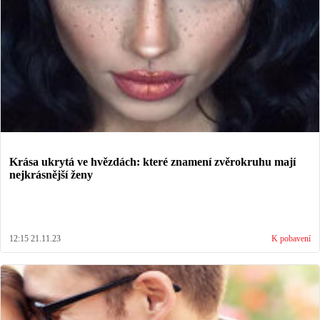
Krása ukrytá ve hvězdách: které znamení zvěrokruhu mají
nejkrásnější ženy
12:15 21.11.23
K pobavení