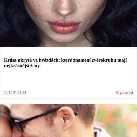
Krása ukrytá ve hvězdách: které znamení zvěrokruhu mají
nejkrásnější ženy
12:15 21.11.23
K pobavení