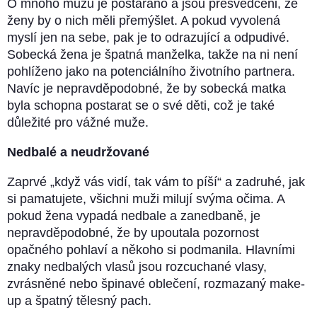
O mnoho mužů je postaráno a jsou přesvědčeni, že
ženy by o nich měli přemýšlet. A pokud vyvolená
myslí jen na sebe, pak je to odrazující a odpudivé.
Sobecká žena je špatná manželka, takže na ni není
pohlíženo jako na potenciálního životního partnera.
Navíc je nepravděpodobné, že by sobecká matka
byla schopna postarat se o své děti, což je také
důležité pro vážné muže.
Nedbalé a neudržované
Zaprvé „když vás vidí, tak vám to píší“ a zadruhé, jak
si pamatujete, všichni muži milují svýma očima. A
pokud žena vypadá nedbale a zanedbaně, je
nepravděpodobné, že by upoutala pozornost
opačného pohlaví a někoho si podmanila. Hlavními
znaky nedbalých vlasů jsou rozcuchané vlasy,
zvrásněné nebo špinavé oblečení, rozmazaný make-
up a špatný tělesný pach.