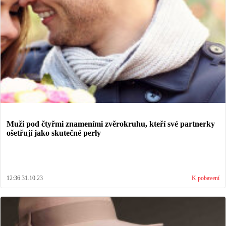
Muži pod čtyřmi znameními zvěrokruhu, kteří své partnerky
ošetřují jako skutečné perly
12:36 31.10.23
K pobavení