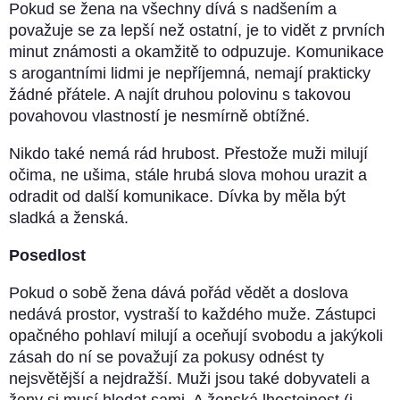
Pokud se žena na všechny dívá s nadšením a
považuje se za lepší než ostatní, je to vidět z prvních
minut známosti a okamžitě to odpuzuje. Komunikace
s arogantními lidmi je nepříjemná, nemají prakticky
žádné přátele. A najít druhou polovinu s takovou
povahovou vlastností je nesmírně obtížné.
Nikdo také nemá rád hrubost. Přestože muži milují
očima, ne ušima, stále hrubá slova mohou urazit a
odradit od další komunikace. Dívka by měla být
sladká a ženská.
Posedlost
Pokud o sobě žena dává pořád vědět a doslova
nedává prostor, vystraší to každého muže. Zástupci
opačného pohlaví milují a oceňují svobodu a jakýkoli
zásah do ní se považují za pokusy odnést ty
nejsvětější a nejdražší. Muži jsou také dobyvateli a