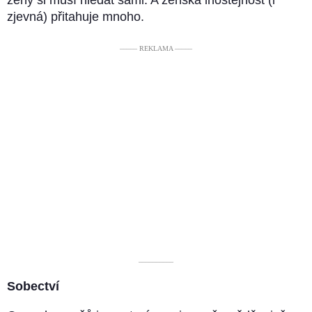
ženy si musí hledat sami. A ženská lhostejnost (i
zjevná) přitahuje mnoho.
––––– REKLAMA –––––
––––––––––
Sobectví