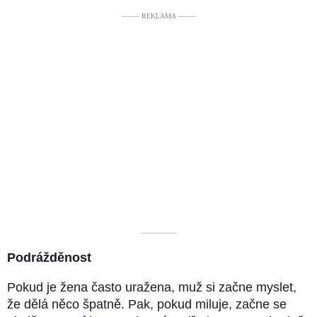
––––– REKLAMA –––––
––––––––––
Podrážděnost
Pokud je žena často uražena, muž si začne myslet,
že dělá něco špatně. Pak, pokud miluje, začne se