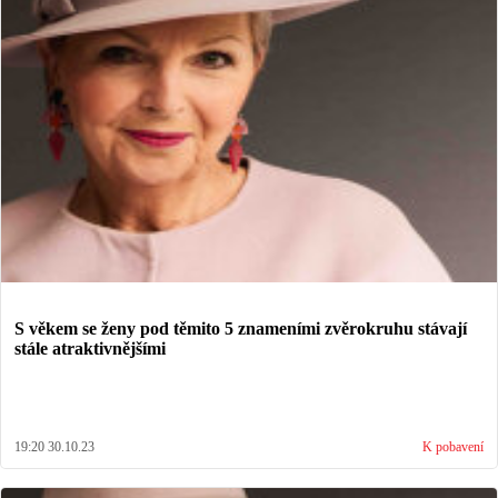
S věkem se ženy pod těmito 5 znameními zvěrokruhu stávají
stále atraktivnějšími
19:20 30.10.23
K pobavení