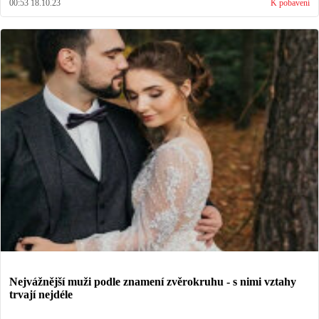
00:53 18.10.23
K pobavení
Nejvážnější muži podle znamení zvěrokruhu - s nimi vztahy
trvají nejdéle