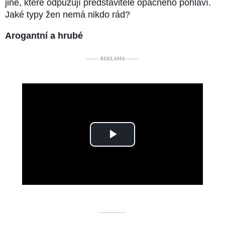
jiné, které odpuzují představitele opačného pohlaví.
Jaké typy žen nemá nikdo rád?
Arogantní a hrubé
––––– REKLAMA –––––
Play
Video
––––––––––