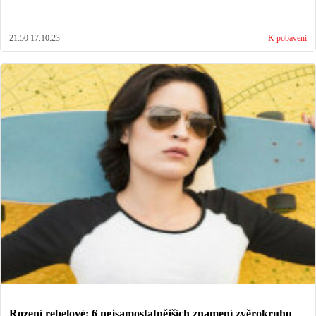
21:50 17.10.23
K pobavení
Rození rebelové: 6 nejsamostatnějších znamení zvěrokruhu