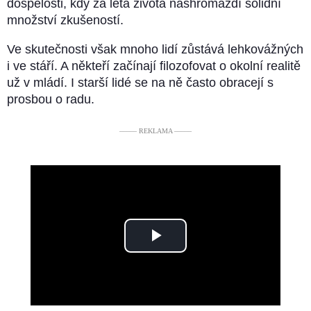
dospělosti, kdy za léta života nashromáždí solidní
množství zkušeností.
Ve skutečnosti však mnoho lidí zůstává lehkovážných
i ve stáří. A někteří začínají filozofovat o okolní realitě
už v mládí. I starší lidé se na ně často obracejí s
prosbou o radu.
––––– REKLAMA –––––
Play
Video