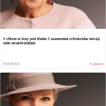
S věkem se ženy pod těmito 5 znameními zvěrokruhu stávají
stále atraktivnějšími
19:20 30.10.23
K pobavení