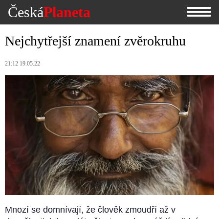
Česká
Planeta
Nejchytřejší znamení zvěrokruhu
21:12 19.05.22
Mnozí se domnívají, že člověk zmoudří až v