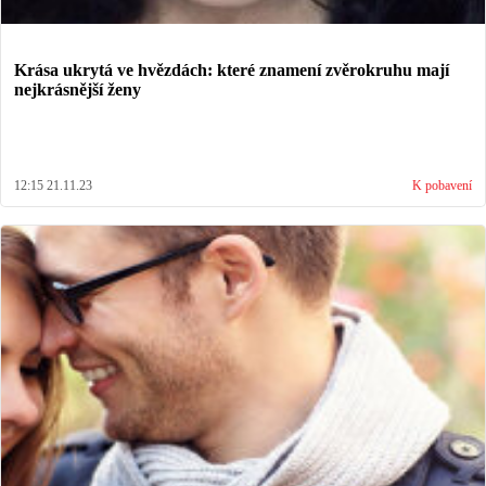
Krása ukrytá ve hvězdách: které znamení zvěrokruhu mají
nejkrásnější ženy
12:15 21.11.23
K pobavení