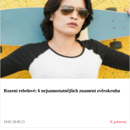
Rození rebelové: 6 nejsamostatnějších znamení zvěrokruhu
18:05 28.09.23
K pobavení