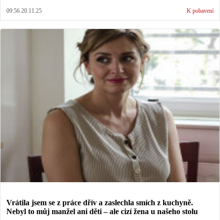
09:56 20.11.25
K pobavení
Vrátila jsem se z práce dřív a zaslechla smích z kuchyně.
Nebyl to můj manžel ani děti – ale cizí žena u našeho stolu