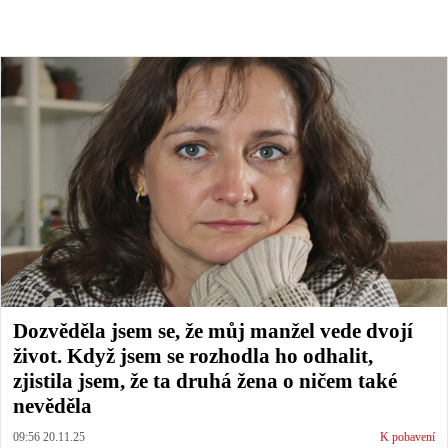
Dozvěděla jsem se, že můj manžel vede dvojí
život. Když jsem se rozhodla ho odhalit,
zjistila jsem, že ta druhá žena o ničem také
nevěděla
09:56 20.11.25
K pobavení