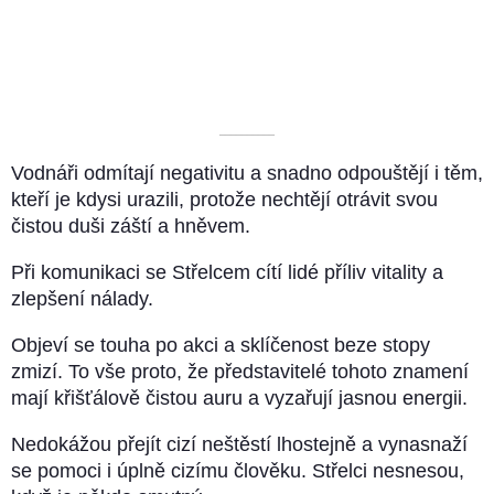
––––––––––
Vodnáři odmítají negativitu a snadno odpouštějí i těm,
kteří je kdysi urazili, protože nechtějí otrávit svou
čistou duši záští a hněvem.
Při komunikaci se Střelcem cítí lidé příliv vitality a
zlepšení nálady.
Objeví se touha po akci a sklíčenost beze stopy
zmizí. To vše proto, že představitelé tohoto znamení
mají křišťálově čistou auru a vyzařují jasnou energii.
Nedokážou přejít cizí neštěstí lhostejně a vynasnaží
se pomoci i úplně cizímu člověku. Střelci nesnesou,