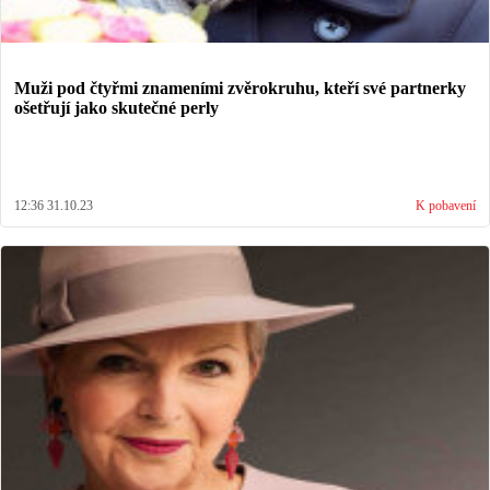
Muži pod čtyřmi znameními zvěrokruhu, kteří své partnerky
ošetřují jako skutečné perly
12:36 31.10.23
K pobavení