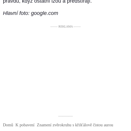
pravdu, když ostatní lžou a předstírají.
Hlavní foto: google.com
––––– REKLAMA –––––
––––––––––
Domů
K pobavení
Znamení zvěrokruhu s křišťálově čistou aurou