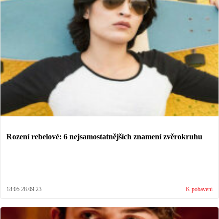
Rození rebelové: 6 nejsamostatnějších znamení zvěrokruhu
18:05 28.09.23
K pobavení