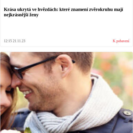
Krása ukrytá ve hvězdách: které znamení zvěrokruhu mají
nejkrásnější ženy
12:15 21.11.23
K pobavení