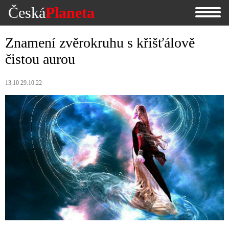
Česká
Planeta
Znamení zvěrokruhu s křišťálově
čistou aurou
13:10 29.10.22