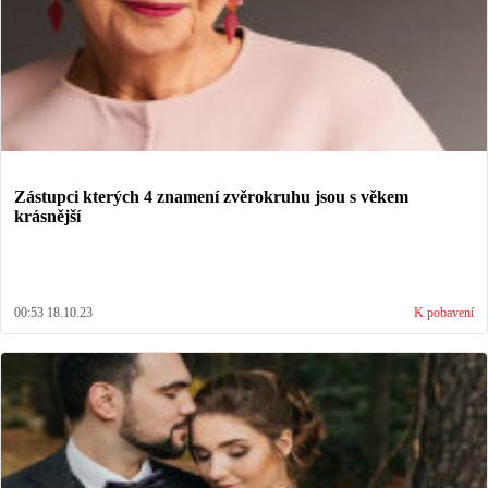
Zástupci kterých 4 znamení zvěrokruhu jsou s věkem
krásnější
00:53 18.10.23
K pobavení