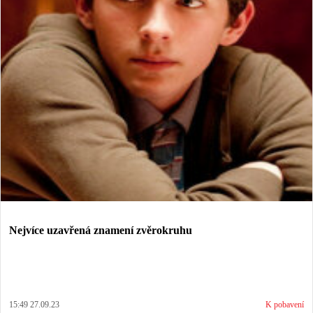
Nejvíce uzavřená znamení zvěrokruhu
15:49 27.09.23
K pobavení