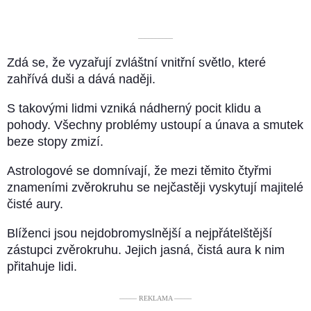
––––––––––
Zdá se, že vyzařují zvláštní vnitřní světlo, které
zahřívá duši a dává naději.
S takovými lidmi vzniká nádherný pocit klidu a
pohody. Všechny problémy ustoupí a únava a smutek
beze stopy zmizí.
Astrologové se domnívají, že mezi těmito čtyřmi
znameními zvěrokruhu se nejčastěji vyskytují majitelé
čisté aury.
Blíženci jsou nejdobromyslnější a nejpřátelštější
zástupci zvěrokruhu. Jejich jasná, čistá aura k nim
přitahuje lidi.
––––– REKLAMA –––––