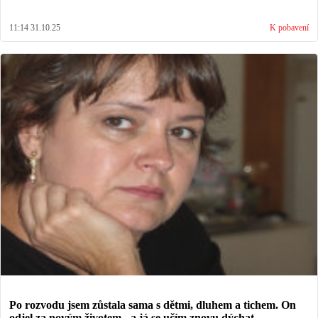
11:14 31.10.25
K pobavení
Po rozvodu jsem zůstala sama s dětmi, dluhem a tichem. On
odjel za novým životem - a já se učím znovu dýchat