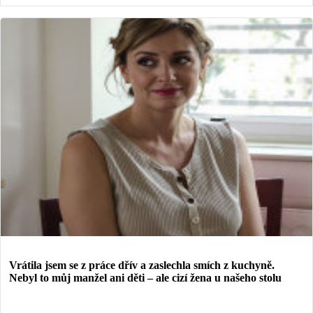
Vrátila jsem se z práce dřív a zaslechla smích z kuchyně.
Nebyl to můj manžel ani děti – ale cizí žena u našeho stolu