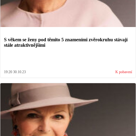
S věkem se ženy pod těmito 5 znameními zvěrokruhu stávají
stále atraktivnějšími
19:20 30.10.23
K pobavení