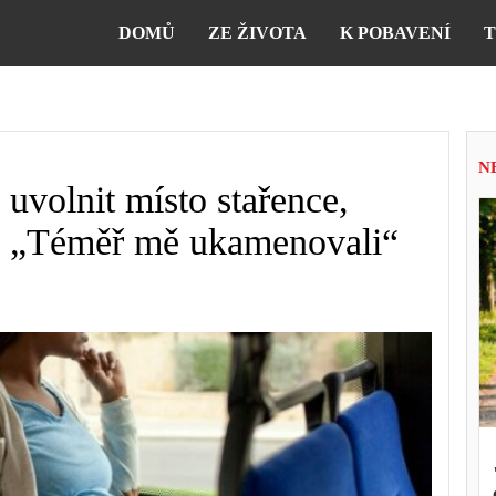
DOMŮ
ZE ŽIVOTA
K POBAVENÍ
T
N
 uvolnit místo stařence,
á. „Téměř mě ukamenovali“