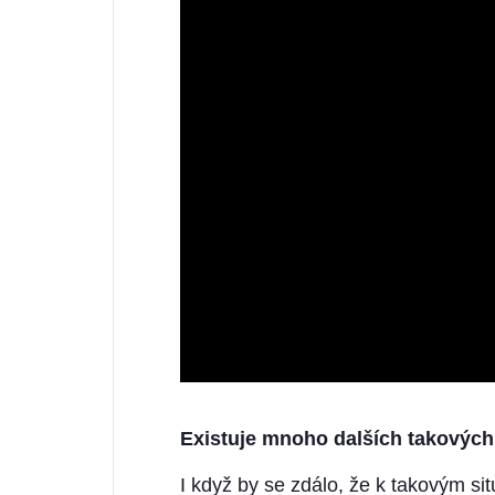
Existuje mnoho dalších takových
I když by se zdálo, že k takovým si