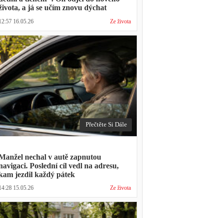
života, a já se učím znovu dýchat
12:57 16.05.26
Ze života
Přečtěte Si Dále
Manžel nechal v autě zapnutou
navigaci. Poslední cíl vedl na adresu,
kam jezdil každý pátek
14:28 15.05.26
Ze života