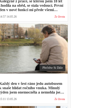
Kolegyně z práce, se kterou jsem 18 let
chodila na oběd, se stala vedoucí. První
den v nové funkci mi přede všemi
vytkla, že mám moc dlouhou přestávku.
14:57 14.05.26
Ze života
Přestávka trvala stejně jako vždycky
Přečtěte Si Dále
Každý den v šest ráno jedu autobusem
k snaše hlídat ročního vnuka. Minulý
týden jsem onemocněla a nemohla jsem
přijít. Syn napsal: "Museli jsme si vzít
15:11 13.05.26
Ze života
den volna. Víš, kolik nás to stálo?"