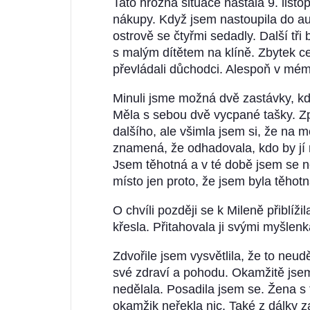
Tato hrozná situace nastala 9. list
nákupy. Když jsem nastoupila do au
ostrově se čtyřmi sedadly. Další t
s malým dítětem na klíně. Zbytek ce
převládali důchodci. Alespoň v mém
Minuli jsme možná dvě zastávky, kd
Měla s sebou dvě vycpané tašky. Z
dalšího, ale všimla jsem si, že na m
znamená, že odhadovala, kdo by jí 
Jsem těhotná a v té době jsem se n
místo jen proto, že jsem byla těhotn
O chvíli později se k Mileně přiblíži
křesla. Přitahovala ji svými myšlen
Zdvořile jsem vysvětlila, že to neu
své zdraví a pohodu. Okamžitě jsem 
nedělala. Posadila jsem se. Žena s
okamžik neřekla nic. Také z dálky z