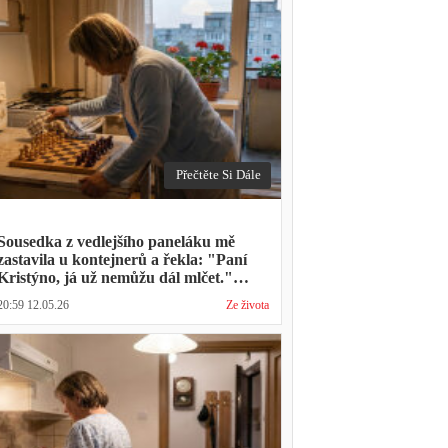
Přečtěte Si Dále
Sousedka z vedlejšího paneláku mě
zastavila u kontejnerů a řekla: "Paní
Kristýno, já už nemůžu dál mlčet."
Ukázalo se, že tři roky vídává mého
20:59 12.05.26
Ze života
manžela ve čtvrtky na lavičce před
lékárnou s tou samou ženou