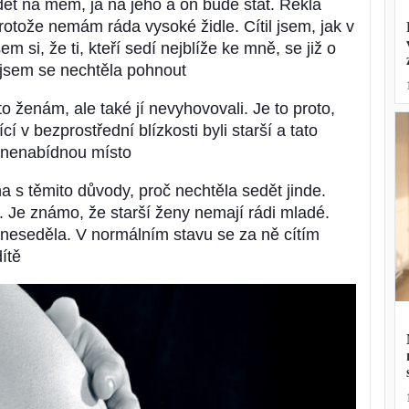
t na mém, já na jeho a on bude stát. Řekla
otože nemám ráda vysoké židle. Cítil jsem, jak v
 si, že ti, kteří sedí nejblíže ke mně, se již o
o jsem se nechtěla pohnout
to ženám, ale také jí nevyhovovali. Je to proto,
cí v bezprostřední blízkosti byli starší a tato
í nenabídnou místo
a s těmito důvody, proč nechtěla sedět jinde.
. Je známo, že starší ženy nemají rádi mladé.
 neseděla. V normálním stavu se za ně cítím
ítě