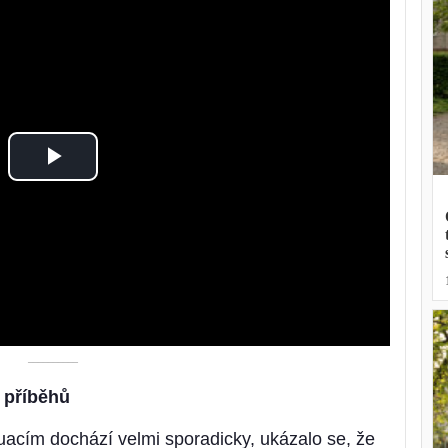
Play
Video
––––––––––
 příběhů
tuacím dochází velmi sporadicky, ukázalo se, že