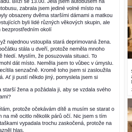
opadu. Blíží se 13.00. Jela jsem autobusem na
tobusu, zabrala jsem jediné volné místo na
ři byly obsazeny dvěma staršími dámami a matkou
stujících byli lidé různých věkových skupin, ale
 bezprostředním okolí
yž najednou vstoupila stará deprimovaná žena.
počátku stála u dveří, protože neměla mnoho
ě hledí. Myslím, že posuzovala situaci. To
mohl dát místo. Neměla jsem to vůbec v úmyslu.
ecítila senzačně. Kromě toho jsem si zasloužila
á. Ať ji pustí někdo jiný, pomyslela jsem si
la starší žena a požádala ji, aby se vzdala svého
kami?
dělám, protože očekávám dítě a musím se starat o
na mě ocitlo několik párů očí. Nic jsem s tím
 taškami vypadala trochu zaskočená, protože na
azněl hlas.