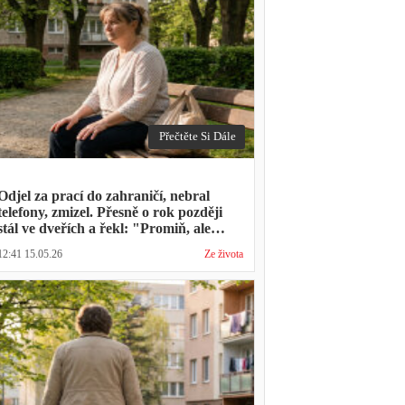
Přečtěte Si Dále
Odjel za prací do zahraničí, nebral
telefony, zmizel. Přesně o rok později
stál ve dveřích a řekl: "Promiň, ale
musíš mě vyslechnout"
12:41 15.05.26
Ze života