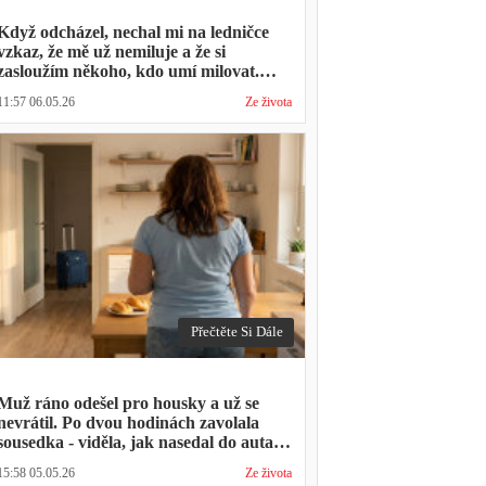
Když odcházel, nechal mi na ledničce
vzkaz, že mě už nemiluje a že si
zasloužím někoho, kdo umí milovat.
Minulý týden zavolal s prosbou, jestli by
11:57 06.05.26
Ze života
mohl přijít na nedělní oběd, protože ta
druhá ho vyhodila a nemá kde strávit
svátky
Přečtěte Si Dále
Muž ráno odešel pro housky a už se
nevrátil. Po dvou hodinách zavolala
sousedka - viděla, jak nasedal do auta s
kufrem, který jsem mu sama minulý
15:58 05.05.26
Ze života
týden pomáhala balit na služební cestu