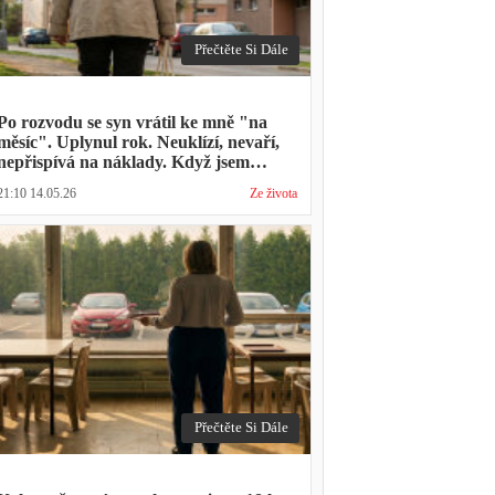
Přečtěte Si Dále
Po rozvodu se syn vrátil ke mně "na
měsíc". Uplynul rok. Neuklízí, nevaří,
nepřispívá na náklady. Když jsem
zmínila hledání bytu, řekl: "Mami,
21:10 14.05.26
Ze života
přece nevyhodíš vlastní dítě."
Přečtěte Si Dále