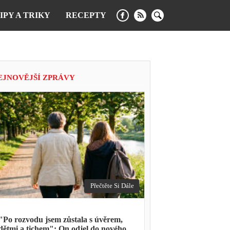
IPY A TRIKY
RECEPTY
EJNOVĚJŠÍ ZPRÁVY
Přečtěte Si Dále
"Po rozvodu jsem zůstala s úvěrem,
dětmi a tichem": On odjel do nového