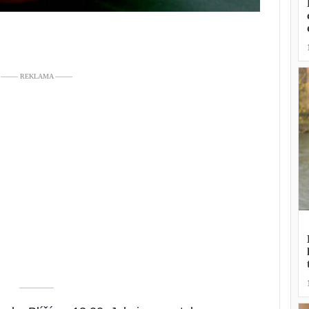
––––– REKLAMA –––––
––––––––––