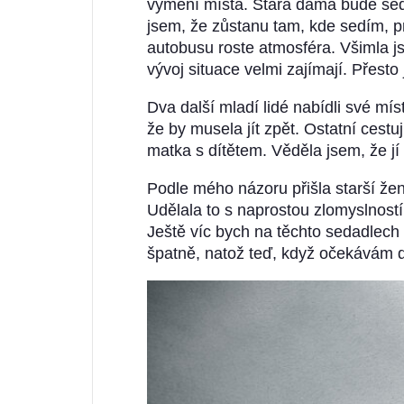
vymění místa. Stará dáma bude sedě
jsem, že zůstanu tam, kde sedím, pr
autobusu roste atmosféra. Všimla jsem
vývoj situace velmi zajímají. Přest
Dva další mladí lidé nabídli své mís
že by musela jít zpět. Ostatní cestují
matka s dítětem. Věděla jsem, že j
Podle mého názoru přišla starší žen
Udělala to s naprostou zlomyslností
Ještě víc bych na těchto sedadlech
špatně, natož teď, když očekávám d