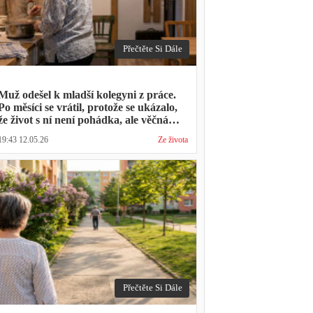
Přečtěte Si Dále
Muž odešel k mladší kolegyni z práce.
Po měsíci se vrátil, protože se ukázalo,
že život s ní není pohádka, ale věčná
párty a žádný oběd
19:43 12.05.26
Ze života
Přečtěte Si Dále