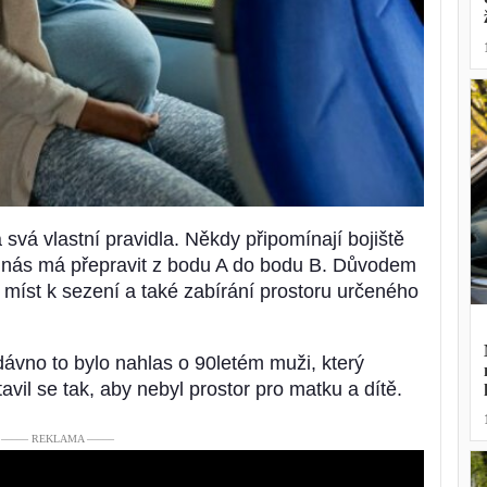
á vlastní pravidla. Někdy připomínají bojiště
ý nás má přepravit z bodu A do bodu B. Důvodem
 míst k sezení a také zabírání prostoru určeného
dávno to bylo nahlas o 90letém muži, který
vil se tak, aby nebyl prostor pro matku a dítě.
––––– REKLAMA –––––