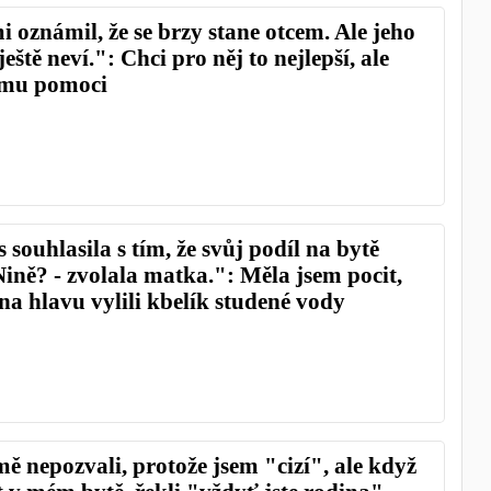
 oznámil, že se brzy stane otcem. Ale jeho
eště neví.": Chci pro něj to nejlepší, ale
 mu pomoci
souhlasila s tím, že svůj podíl na bytě
ině? - zvolala matka.": Měla jsem pocit,
na hlavu vylili kbelík studené vody
ě nepozvali, protože jsem "cizí", ale když