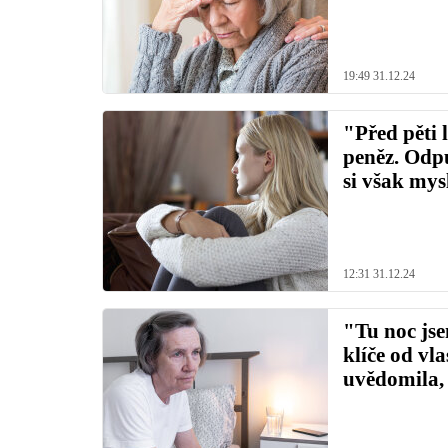
19:49 31.12.24
"Před pěti 
peněz. Odp
si však mys
12:31 31.12.24
"Tu noc jse
klíče od vl
uvědomila,