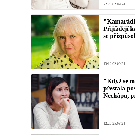
22:20 02.09.24
"Kamarádka 
Přijíždějí 
se přizpůso
13:12 02.09.24
"Když se mů
přestala po
Nechápu, p
12:20 25.08.24