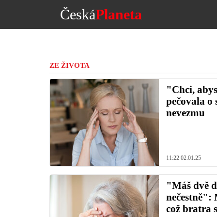
Česká
Planeta
ZE ŽIVOTA
"Chci, abys
pečovala o 
nevezmu
11:22 02.01.25
"Máš dvě dě
nečestně":
což bratra 