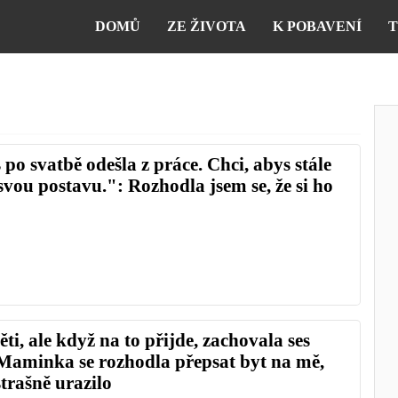
DOMŮ
ZE ŽIVOTA
K POBAVENÍ
T
 po svatbě odešla z práce. Chci, abys stále
svou postavu.": Rozhodla jsem se, že si ho
ti, ale když na to přijde, zachovala ses
 Maminka se rozhodla přepsat byt na mě,
strašně urazilo