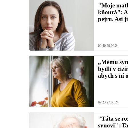
"Moje matka
kňourá": A
pejru. Asi 
09:40 29.06.24
„Mému syno
bydlí v ciz
abych s ní 
09:23 27.06.24
"Táta se r
synovi": Ta