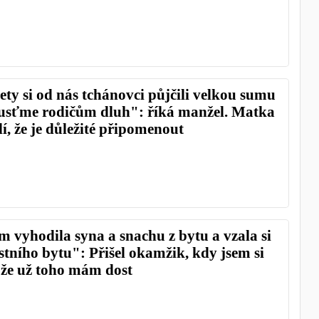
lety si od nás tchánovci půjčili velkou sumu
usťme rodičům dluh": říká manžel. Matka
lí, že je důležité připomenout
m vyhodila syna a snachu z bytu a vzala si
astního bytu": Přišel okamžik, kdy jsem si
 že už toho mám dost