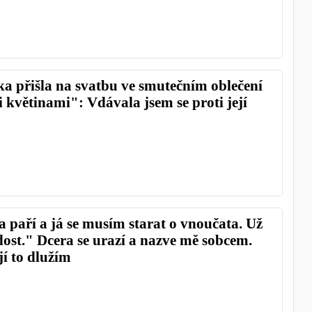
a přišla na svatbu ve smutečním oblečení
 květinami": Vdávala jsem se proti její
 paří a já se musím starat o vnoučata. Už
st." Dcera se urazí a nazve mě sobcem.
 jí to dlužím