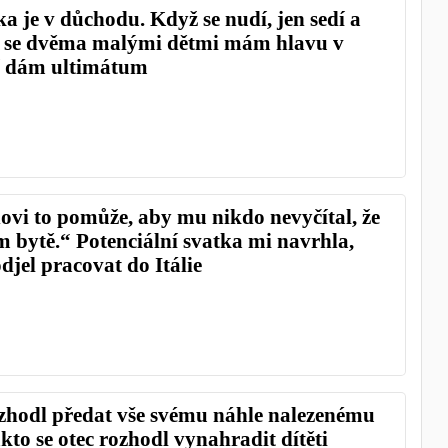
 je v důchodu. Když se nudí, jen sedí a
 se dvěma malými dětmi mám hlavu v
jí dám ultimátum
vi to pomůže, aby mu nikdo nevyčítal, že
ím bytě.“ Potenciální svatka mi navrhla,
odjel pracovat do Itálie
ozhodl předat vše svému náhle nalezenému
kto se otec rozhodl vynahradit dítěti