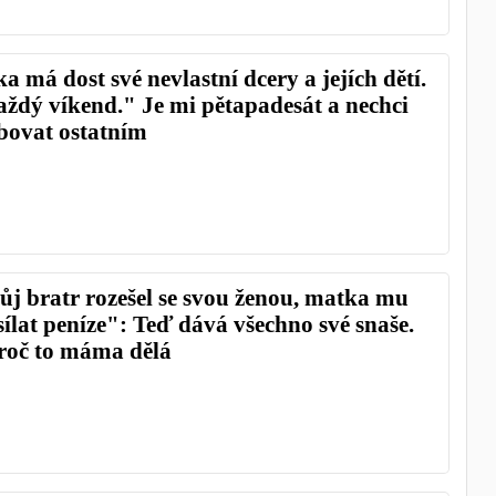
má dost své nevlastní dcery a jejích dětí.
každý víkend." Je mi pětapadesát a nechci
bovat ostatním
j bratr rozešel se svou ženou, matka mu
sílat peníze": Teď dává všechno své snaše.
roč to máma dělá