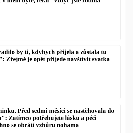
at v mém bytě, řekli "vždyť jste rodina"
dilo by ti, kdybych přijela a zůstala tu
: Zřejmě je opět přijede navštívit svatka
inku. Před sedmi měsíci se nastěhovala do
": Zatímco potřebujete lásku a péči
chno se obrátí vzhůru nohama