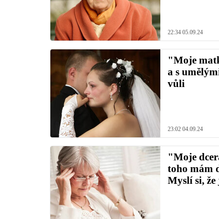
22:34 05.09.24
"Moje matk
a s umělými
vůli
23:02 04.09.24
"Moje dcera
toho mám do
Myslí si, že