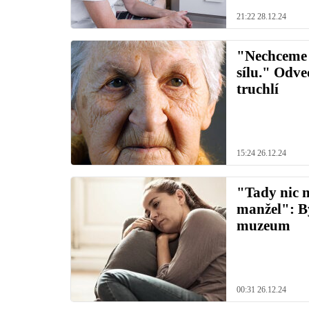
21:22 28.12.24
"Nechceme 
sílu." Odve
truchlí
15:24 26.12.24
"Tady nic n
manžel": B
muzeum
00:31 26.12.24