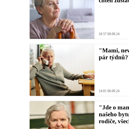
chtěli zůst
18:57 09.09.24
"Mami, neva
pár týdnů?"
14:01 06.09.24
"Jde o mam
našeho bytu
rodiče, vše