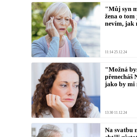
"Můj syn mi
žena o tom j
nevím, jak
11:14 25.12.24
"Možná bys 
přenecháš N
jako by mi 
13:30 11.12.24
Na svatbu m