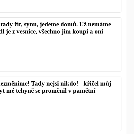
tady žít, synu, jedeme domů. Už nemáme
dl je z vesnice, všechno jim koupí a oni
ezměníme! Tady nejsi nikdo! - křičel můj
yt mé tchyně se proměnil v pamětní