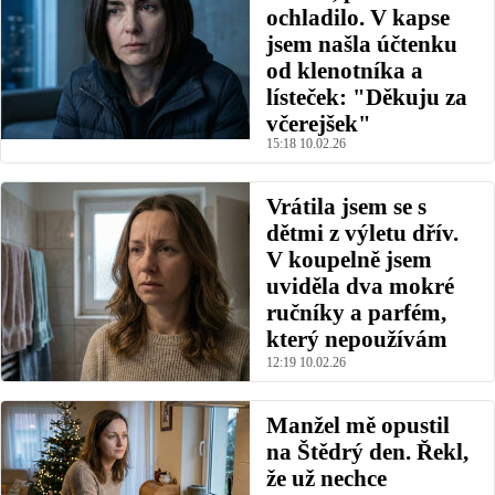
ochladilo. V kapse
jsem našla účtenku
od klenotníka a
lísteček: "Děkuju za
včerejšek"
15:18 10.02.26
Vrátila jsem se s
dětmi z výletu dřív.
V koupelně jsem
uviděla dva mokré
ručníky a parfém,
který nepoužívám
12:19 10.02.26
Manžel mě opustil
na Štědrý den. Řekl,
že už nechce