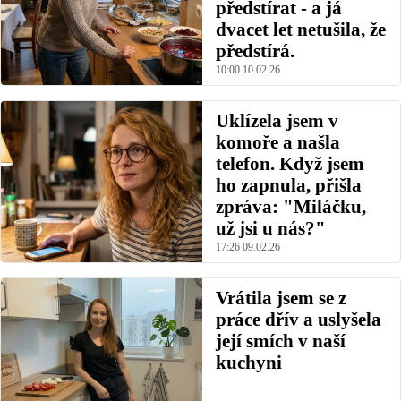
předstírat - a já
dvacet let netušila, že
předstírá.
10:00 10.02.26
Uklízela jsem v
komoře a našla
telefon. Když jsem
ho zapnula, přišla
zpráva: "Miláčku,
už jsi u nás?"
17:26 09.02.26
Vrátila jsem se z
práce dřív a uslyšela
její smích v naší
kuchyni