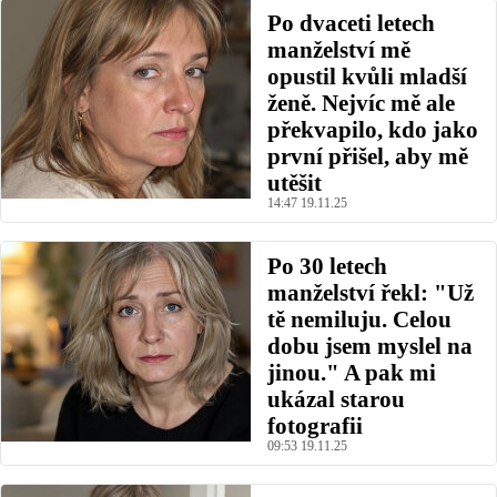
Po dvaceti letech
manželství mě
opustil kvůli mladší
ženě. Nejvíc mě ale
překvapilo, kdo jako
první přišel, aby mě
utěšit
14:47 19.11.25
Po 30 letech
manželství řekl: "Už
tě nemiluju. Celou
dobu jsem myslel na
jinou." A pak mi
ukázal starou
fotografii
09:53 19.11.25