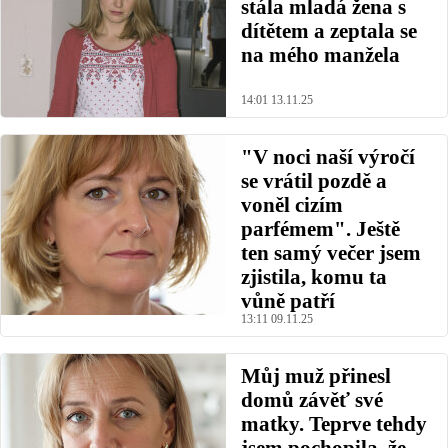
stála mladá žena s
dítětem a zeptala se
na mého manžela
14:01 13.11.25
"V noci naší výročí
se vrátil pozdě a
voněl cizím
parfémem". Ještě
ten samý večer jsem
zjistila, komu ta
vůně patří
13:11 09.11.25
Můj muž přinesl
domů závěť své
matky. Teprve tehdy