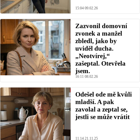
15:04 09.02.26
Zazvonil domovní
zvonek a manžel
zbledl, jako by
uviděl ducha.
„Neotvírej,“
zašeptal. Otevřela
jsem.
16:11 08.02.26
Odešel ode mě kvůli
mladší. A pak
zavolal a zeptal se,
jestli se může vrátit
11:14 21.11.25