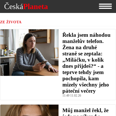
Česká
Planeta
ZE ŽIVOTA
Řekla jsem náhodou
manželův telefon.
Žena na druhé
straně se zeptala:
„Miláčku, v kolik
dnes přijdeš?“ - a
teprve tehdy jsem
pochopila, kam
mizely všechny jeho
páteční večery
11:49 11.02.26
Můj manžel řekl, že