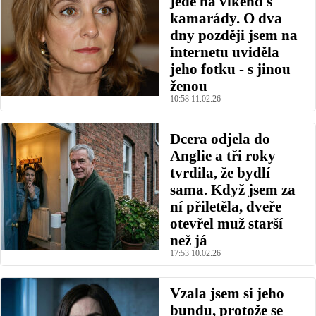
jede na víkend s
kamarády. O dva
dny později jsem na
internetu uviděla
jeho fotku - s jinou
ženou
10:58 11.02.26
Dcera odjela do
Anglie a tři roky
tvrdila, že bydlí
sama. Když jsem za
ní přiletěla, dveře
otevřel muž starší
než já
17:53 10.02.26
Vzala jsem si jeho
bundu, protože se