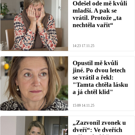
Odešel ode mě kvůli
mladší. A pak se
vrátil. Protože „ta
nechtěla vařit“
14:23 17.11.25
Opustil mě kvůli
jiné. Po dvou letech
se vrátil a řekl:
"Tamta chtěla lásku
a já chtěl klid"
15:09 14.11.25
„Zazvonil zvonek u
dveří“: Ve dveřích