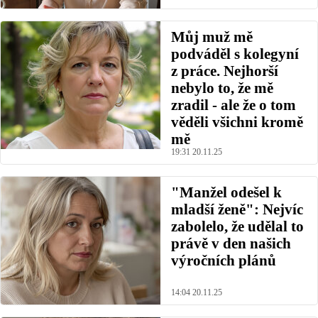
Můj muž mě
podváděl s kolegyní
z práce. Nejhorší
nebylo to, že mě
zradil - ale že o tom
věděli všichni kromě
mě
19:31 20.11.25
"Manžel odešel k
mladší ženě": Nejvíc
zabolelo, že udělal to
právě v den našich
výročních plánů
14:04 20.11.25