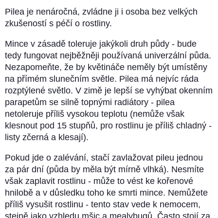
Pilea je nenáročná, zvládne ji i osoba bez velkých
zkušeností s péčí o rostliny.
Mince v zásadě toleruje jakýkoli druh půdy - bude
tedy fungovat nejběžněji používaná univerzální půda.
Nezapomeňte, že by květináče neměly být umístěny
na přímém slunečním světle. Pilea má nejvíc ráda
rozptýlené světlo. V zimě je lepší se vyhýbat okenním
parapetům se silně topnými radiátory - pilea
netoleruje příliš vysokou teplotu (nemůže však
klesnout pod 15 stupňů, pro rostlinu je příliš chladný -
listy zčerná a klesají).
Pokud jde o zalévání, stačí zavlažovat pileu jednou
za pár dní (půda by měla být mírně vlhká). Nesmíte
však zaplavit rostlinu - může to vést ke kořenové
hnilobě a v důsledku toho ke smrti mince. Nemůžete
příliš vysušit rostlinu - tento stav vede k nemocem,
stejně jako vzhledu mšic a mealybugů. Často stojí za