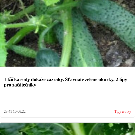
1 lžička sody dokáže zázraky. Šťavnaté zelené okurky. 2 tipy
pro začátečníky
23:41 10.06.22
Tipy a triky