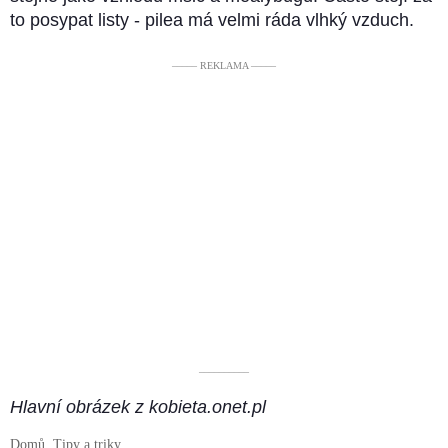
to posypat listy - pilea má velmi ráda vlhký vzduch.
––––– REKLAMA –––––
––––––––––
Hlavní obrázek z kobieta.onet.pl
Domů
Tipy a triky