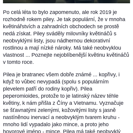
Po celá léta to bylo zapomenuto, ale rok 2019 je
rozhodně rokem piley. Je tak populární, že v mnoha
květinářstvích a zahradních obchodech se prostě
nedá získat. Piley sváděly milovníky květináčů s
neobvyklými listy, jsou nádhernou dekorativní
rostlinou a mají nízké nároky. Má také neobvyklou
vlastnost ... Poznejte nejoblíbenější květinu květináčů
v tomto roce.
Pilea je bratranec všem dobře známé ... kopřivy, i
když to vůbec nevypadá (spolu s populárním
plevelem patří do rodiny kopřiv). Pilea
peperomioides, protože to je latinský název téhle
květiny, k nám přišla z Číny a Vietnamu. Vyznačuje
se šťavnatými zelenými, kožovitými listy s jasně
nastíněnou inervací a neobvyklým tvarem kruhu -
mnoho lidí vypadalo jako mince, a proto jeho
hovorové jméno - mince. Pilea má také neobvyklý