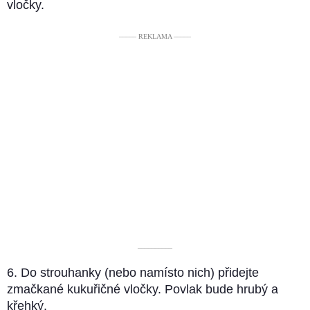
vločky.
––––– REKLAMA –––––
––––––––––
6. Do strouhanky (nebo namísto nich) přidejte
zmačkané kukuřičné vločky. Povlak bude hrubý a
křehký.