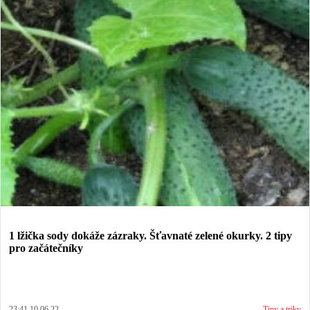
1 lžička sody dokáže zázraky. Šťavnaté zelené okurky. 2 tipy
pro začátečníky
23:41 10.06.22
Tipy a triky