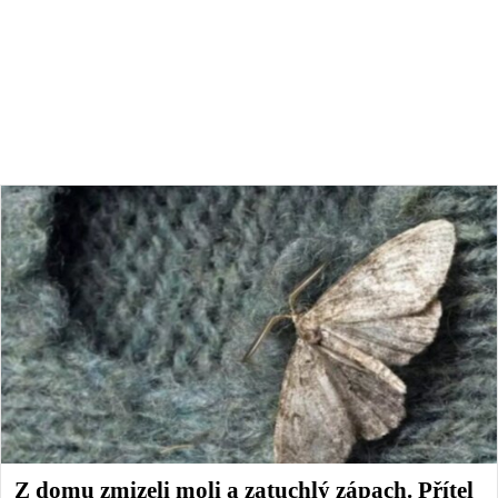
Z domu zmizeli moli a zatuchlý zápach. Přítel