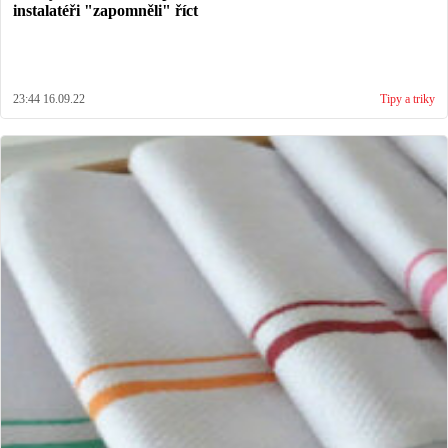
instalatéři "zapomněli" říct
23:44 16.09.22
Tipy a triky