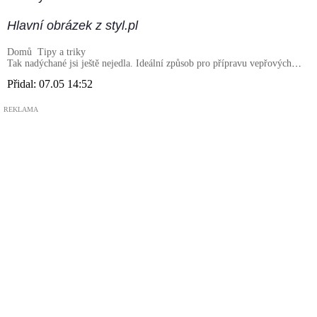
Hlavní obrázek z styl.pl
Domů
Tipy a triky
Tak nadýchané jsi ještě nejedla. Ideální způsob pro přípravu vepřových
kotlet
Přidal:
07.05 14:52
REKLAMA