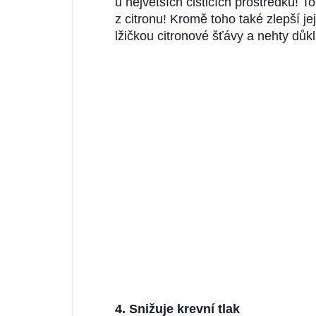
u největších čisticích prostředků! 
z citronu! Kromě toho také zlepší jej
lžičkou citronové šťávy a nehty důk
4. Snižuje krevní tlak