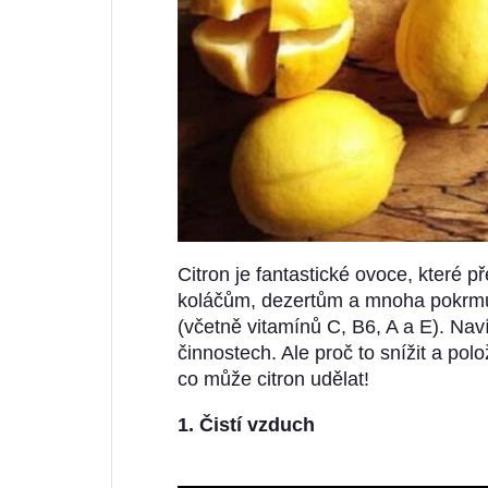
Citron je fantastické ovoce, které 
koláčům, dezertům a mnoha pokrmů
(včetně vitamínů C, B6, A a E). Na
činnostech. Ale proč to snížit a polož
co může citron udělat!
1. Čistí vzduch