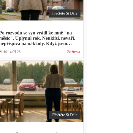
Přečtěte Si Dále
Po rozvodu se syn vrátil ke mně "na
měsíc". Uplynul rok. Neuklízí, nevaří,
nepřispívá na náklady. Když jsem
zmínila hledání bytu, řekl: "Mami,
21:10 14.05.26
Ze života
přece nevyhodíš vlastní dítě."
Přečtěte Si Dále