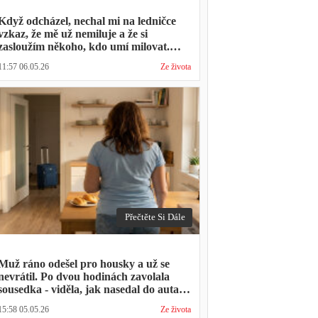
Když odcházel, nechal mi na ledničce
vzkaz, že mě už nemiluje a že si
zasloužím někoho, kdo umí milovat.
Minulý týden zavolal s prosbou, jestli by
11:57 06.05.26
Ze života
mohl přijít na nedělní oběd, protože ta
druhá ho vyhodila a nemá kde strávit
svátky
Přečtěte Si Dále
Muž ráno odešel pro housky a už se
nevrátil. Po dvou hodinách zavolala
sousedka - viděla, jak nasedal do auta s
kufrem, který jsem mu sama minulý
15:58 05.05.26
Ze života
týden pomáhala balit na služební cestu