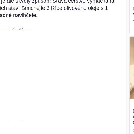
To je ale skvělý způsob! Šťáva čerstvě vymačkaná
ich stav! Smíchejte 3 lžíce olivového oleje s 1
ladně navlhčete.
––––– REKLAMA –––––
––––––––––