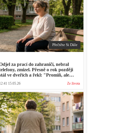
Přečtěte Si Dále
Odjel za prací do zahraničí, nebral
telefony, zmizel. Přesně o rok později
stál ve dveřích a řekl: "Promiň, ale
musíš mě vyslechnout"
12:41 15.05.26
Ze života