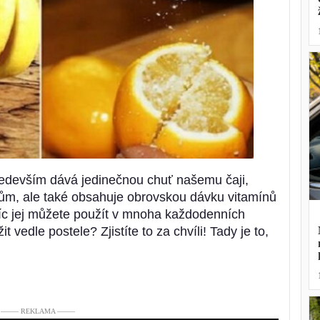
především dává jedinečnou chuť našemu čaji,
m, ale také obsahuje obrovskou dávku vitamínů
víc jej můžete použít v mnoha každodenních
it vedle postele? Zjistíte to za chvíli! Tady je to,
––––– REKLAMA –––––