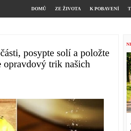
DOMŮ
ZE ŽIVOTA
K POBAVENÍ
T
N
části, posypte solí a položte
e opravdový trik našich