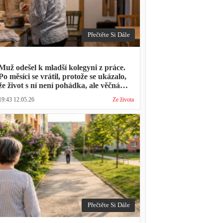
Přečtěte Si Dále
Muž odešel k mladší kolegyni z práce.
Po měsíci se vrátil, protože se ukázalo,
že život s ní není pohádka, ale věčná
párty a žádný oběd
19:43 12.05.26
Ze života
Přečtěte Si Dále