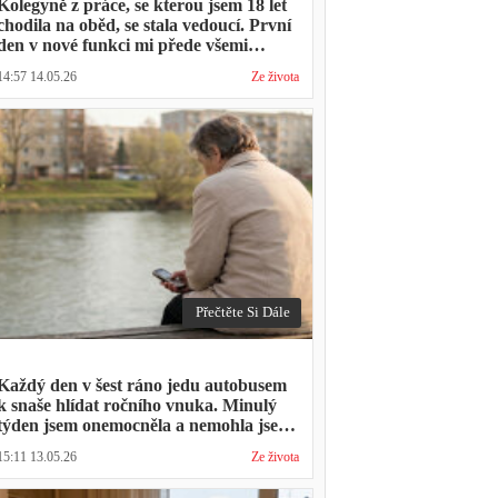
Kolegyně z práce, se kterou jsem 18 let
chodila na oběd, se stala vedoucí. První
den v nové funkci mi přede všemi
vytkla, že mám moc dlouhou přestávku.
14:57 14.05.26
Ze života
Přestávka trvala stejně jako vždycky
Přečtěte Si Dále
Každý den v šest ráno jedu autobusem
k snaše hlídat ročního vnuka. Minulý
týden jsem onemocněla a nemohla jsem
přijít. Syn napsal: "Museli jsme si vzít
15:11 13.05.26
Ze života
den volna. Víš, kolik nás to stálo?"