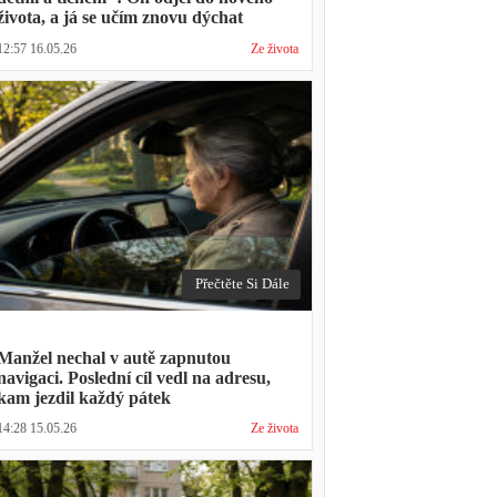
života, a já se učím znovu dýchat
12:57 16.05.26
Ze života
Přečtěte Si Dále
Manžel nechal v autě zapnutou
navigaci. Poslední cíl vedl na adresu,
kam jezdil každý pátek
14:28 15.05.26
Ze života