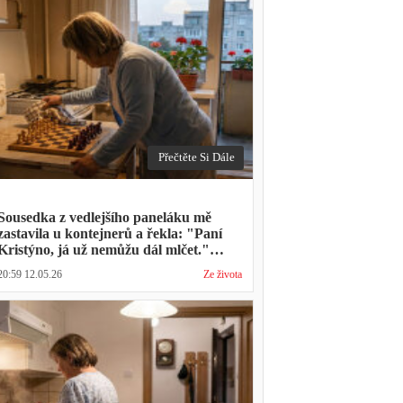
Přečtěte Si Dále
Sousedka z vedlejšího paneláku mě
zastavila u kontejnerů a řekla: "Paní
Kristýno, já už nemůžu dál mlčet."
Ukázalo se, že tři roky vídává mého
20:59 12.05.26
Ze života
manžela ve čtvrtky na lavičce před
lékárnou s tou samou ženou