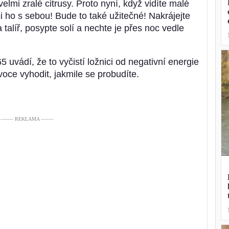
lmi zralé citrusy. Proto nyní, když vidíte malé
 ho s sebou! Bude to také užitečné! Nakrájejte
a talíř, posypte solí a nechte je přes noc vedle
uvádí, že to vyčistí ložnici od negativní energie
ovoce vyhodit, jakmile se probudíte.
––––– REKLAMA –––––