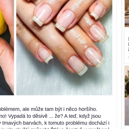
oblémem, ale může tam být i něco horšího.
o! Vypadá to děsivě ... že? A teď, když jsou
v tmavých barvách, k tomuto problému dochází i