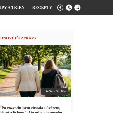
IPY A TRIKY
RECEPTY
EJNOVĚJŠÍ ZPRÁVY
Přečtěte Si Dále
"Po rozvodu jsem zůstala s úvěrem,
dětmi a tichem": On odjel do nového