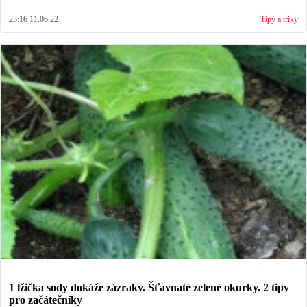
23:16 11.06.22
Tipy a triky
1 lžička sody dokáže zázraky. Šťavnaté zelené okurky. 2 tipy
pro začátečníky