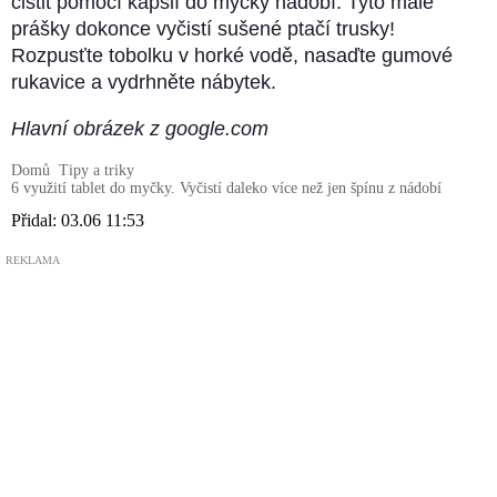
čistit pomocí kapslí do myčky nádobí. Tyto malé
prášky dokonce vyčistí sušené ptačí trusky!
Rozpusťte tobolku v horké vodě, nasaďte gumové
rukavice a vydrhněte nábytek.
Hlavní obrázek z google.com
Domů
Tipy a triky
6 využití tablet do myčky. Vyčistí daleko více než jen špínu z nádobí
Přidal:
03.06 11:53
REKLAMA