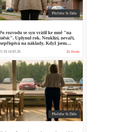
Přečtěte Si Dále
Po rozvodu se syn vrátil ke mně "na
měsíc". Uplynul rok. Neuklízí, nevaří,
nepřispívá na náklady. Když jsem
zmínila hledání bytu, řekl: "Mami,
21:10 14.05.26
Ze života
přece nevyhodíš vlastní dítě."
Přečtěte Si Dále