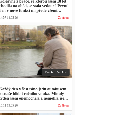
Kolegyně z práce, se kterou jsem 18 let
chodila na oběd, se stala vedoucí. První
den v nové funkci mi přede všemi
vytkla, že mám moc dlouhou přestávku.
14:57 14.05.26
Ze života
Přestávka trvala stejně jako vždycky
Přečtěte Si Dále
Každý den v šest ráno jedu autobusem
k snaše hlídat ročního vnuka. Minulý
týden jsem onemocněla a nemohla jsem
přijít. Syn napsal: "Museli jsme si vzít
15:11 13.05.26
Ze života
den volna. Víš, kolik nás to stálo?"