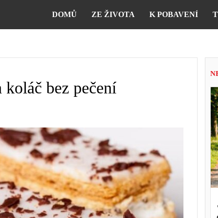
DOMŮ
ZE ŽIVOTA
K POBAVENÍ
T
N
a koláč bez pečení