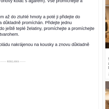
arohový koláč s agarem). Vše promíchejte a
 až do ztuhlé hmoty a poté ji přidejte do
 a důkladně promíchán. Přidejte jednu
o ještě teplé želatiny, promíchejte a promíchejte
 tvarohem.
koládu nakrájenou na kousky a znovu důkladně
––––– REKLAMA –––––