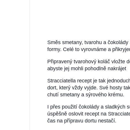
Směs smetany, tvarohu a čokolády s
formy. Celé to vyrovnáme a přikr
Připravený tvarohový koláč vložte d
abyste jej mohli pohodlně nakrájet
Stracciatella recept je tak jednodu
dort, který vždy vyjde. Své hosty t
chutí smetany a sýrového krému.
I přes použití čokolády a sladkých 
úspěšně oslovit recept na Stracciate
čas na přípravu dortu nestačí.