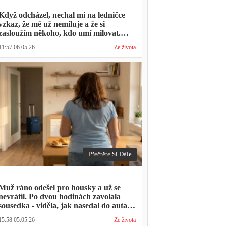
Když odcházel, nechal mi na ledničce
vzkaz, že mě už nemiluje a že si
zasloužím někoho, kdo umí milovat.
Minulý týden zavolal s prosbou, jestli by
11:57 06.05.26
Ze života
mohl přijít na nedělní oběd, protože ta
druhá ho vyhodila a nemá kde strávit
svátky
Přečtěte Si Dále
Muž ráno odešel pro housky a už se
nevrátil. Po dvou hodinách zavolala
sousedka - viděla, jak nasedal do auta s
kufrem, který jsem mu sama minulý
15:58 05.05.26
Ze života
týden pomáhala balit na služební cestu