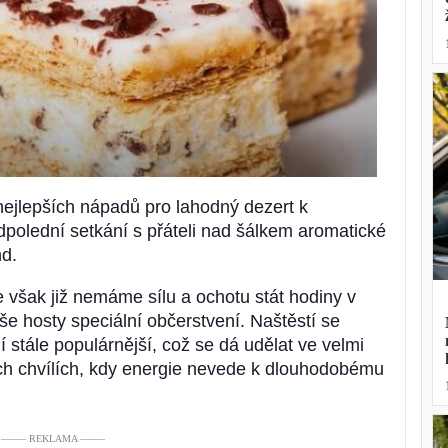
ejlepších nápadů pro lahodný dezert k
dpolední setkání s přáteli nad šálkem aromatické
nd.
však již nemáme sílu a ochotu stát hodiny v
še hosty speciální občerstvení. Naštěstí se
 stále populárnější, což se dá udělat ve velmi
ěch chvílích, kdy energie nevede k dlouhodobému
––––– REKLAMA –––––