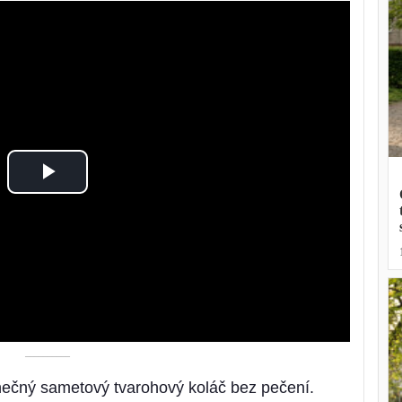
Play
Video
––––––––––
dinečný sametový tvarohový koláč bez pečení.