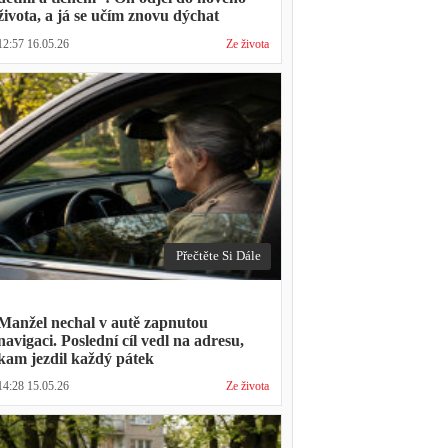
života, a já se učím znovu dýchat
12:57 16.05.26
Ze života
Přečtěte Si Dále
Manžel nechal v autě zapnutou
navigaci. Poslední cíl vedl na adresu,
kam jezdil každý pátek
14:28 15.05.26
Ze života