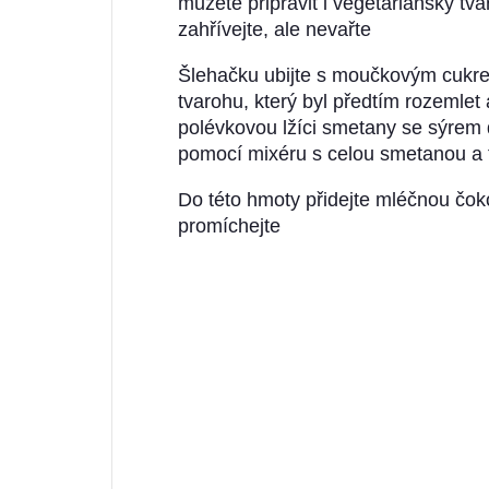
můžete připravit i vegetariánský tv
zahřívejte, ale nevařte
Šlehačku ubijte s moučkovým cukrem
tvarohu, který byl předtím rozemlet
polévkovou lžíci smetany se sýrem d
pomocí mixéru s celou smetanou a
Do této hmoty přidejte mléčnou čo
promíchejte