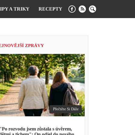
IPY A TRIKY
RECEPTY
EJNOVĚJŠÍ ZPRÁVY
Přečtěte Si Dále
"Po rozvodu jsem zůstala s úvěrem,
dětmi a tichem": On odjel do nového