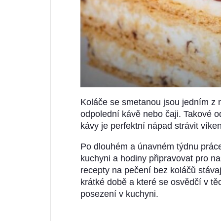
Koláče se smetanou jsou jedním z n
odpolední kávě nebo čaji. Takové o
kávy je perfektní nápad strávit víke
Po dlouhém a únavném týdnu práce 
kuchyni a hodiny připravovat pro na
recepty na pečení bez koláčů stávají
krátké době a které se osvědčí v t
posezení v kuchyni.