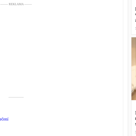
––––– REKLAMA –––––
––––––––––
ečení