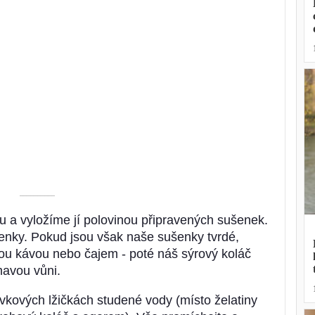
––––––––––
u a vyložíme jí polovinou připravených sušenek.
enky. Pokud jsou však naše sušenky tvrdé,
ou kávou nebo čajem - poté náš sýrový koláč
ímavou vůni.
vkových lžičkách studené vody (místo želatiny