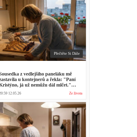
Přečtěte Si Dále
Sousedka z vedlejšího paneláku mě
zastavila u kontejnerů a řekla: "Paní
Kristýno, já už nemůžu dál mlčet."
Ukázalo se, že tři roky vídává mého
20:59 12.05.26
Ze života
manžela ve čtvrtky na lavičce před
lékárnou s tou samou ženou