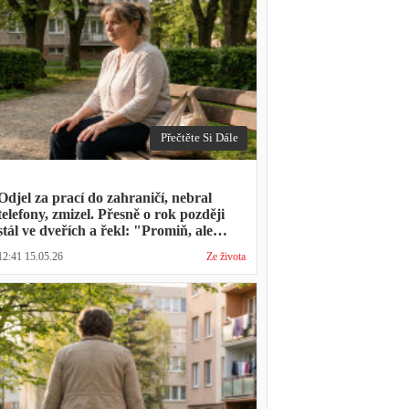
Přečtěte Si Dále
Odjel za prací do zahraničí, nebral
telefony, zmizel. Přesně o rok později
stál ve dveřích a řekl: "Promiň, ale
musíš mě vyslechnout"
12:41 15.05.26
Ze života