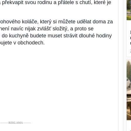
a překvapit svou rodinu a přátele s chutí, které je
arohového koláče, který si můžete udělat doma za
ní navíc nijak zvlášť složitý, a proto se
do kuchyně budete muset strávit dlouhé hodiny
bujete v obchodech.
––––– REKLAMA –––––