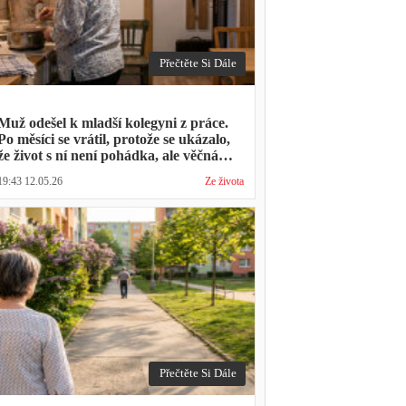
Přečtěte Si Dále
Muž odešel k mladší kolegyni z práce.
Po měsíci se vrátil, protože se ukázalo,
že život s ní není pohádka, ale věčná
párty a žádný oběd
19:43 12.05.26
Ze života
Přečtěte Si Dále