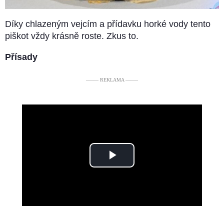
Díky chlazeným vejcím a přídavku horké vody tento
piškot vždy krásně roste. Zkus to.
Přísady
––––– REKLAMA –––––
Play
Video