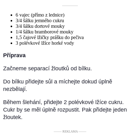
––––––––––
6 vajec (přímo z lednice)
3/4 šálku jemného cukru
3/4 šálku dortové mouky
1/4 šálku bramborové mouky
1,5 čajové lžičky prášku do pečiva
3 polévkové lžíce horké vody
Příprava
Začneme separací žloutků od bílku.
Do bílku přidejte sůl a míchejte dokud úplně
nezbělají.
Během šlehání, přidejte 2 polévkové lžíce cukru.
Cukr by se měl úplně rozpustit. Pak přidejte jeden
žloutek.
––––– REKLAMA –––––