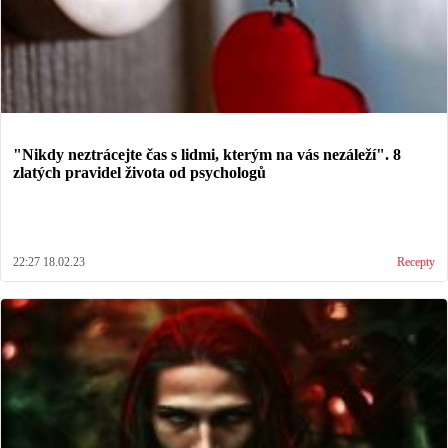
"Nikdy neztrácejte čas s lidmi, kterým na vás nezáleží". 8
zlatých pravidel života od psychologů
22:27 18.02.23
Recepty