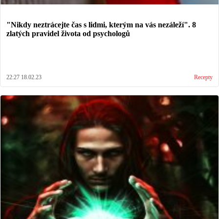
"Nikdy neztrácejte čas s lidmi, kterým na vás nezáleží". 8
zlatých pravidel života od psychologů
22:27 18.02.23
Recepty