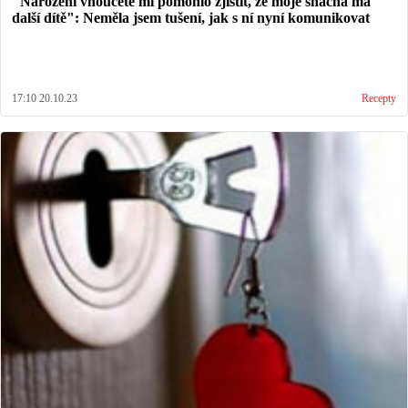
"Narození vnoučete mi pomohlo zjistit, že moje snacha má
další dítě": Neměla jsem tušení, jak s ní nyní komunikovat
17:10 20.10.23
Recepty