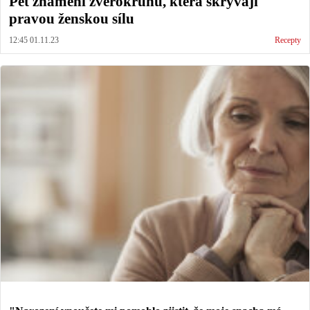
Pět znamení zvěrokruhu, která skrývají
pravou ženskou sílu
12:45 01.11.23
Recepty