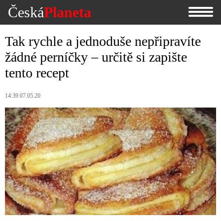
Česká
Planeta
Tak rychle a jednoduše nepřipravíte
žádné perníčky – určitě si zapište
tento recept
14:39 07.05.20