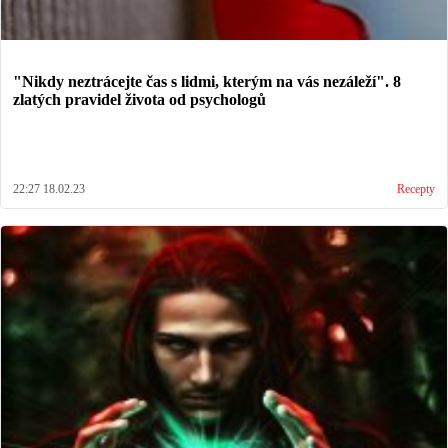
"Nikdy neztrácejte čas s lidmi, kterým na vás nezáleží". 8
zlatých pravidel života od psychologů
22:27 18.02.23
Recepty