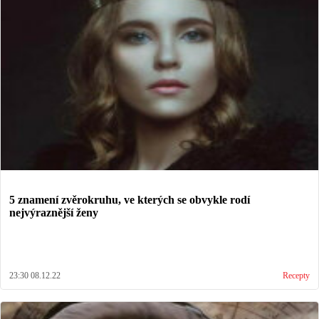
5 znamení zvěrokruhu, ve kterých se obvykle rodí
nejvýraznější ženy
23:30 08.12.22
Recepty