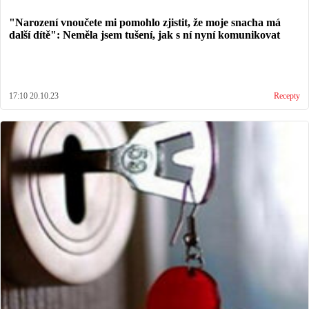
"Narození vnoučete mi pomohlo zjistit, že moje snacha má
další dítě": Neměla jsem tušení, jak s ní nyní komunikovat
17:10 20.10.23
Recepty