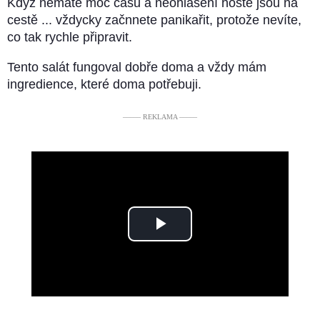
Když nemáte moc času a neohlášení hosté jsou na
cestě ... vždycky začnnete panikařit, protože nevíte,
co tak rychle připravit.
Tento salát fungoval dobře doma a vždy mám
ingredience, které doma potřebuji.
––––– REKLAMA –––––
Play
Video