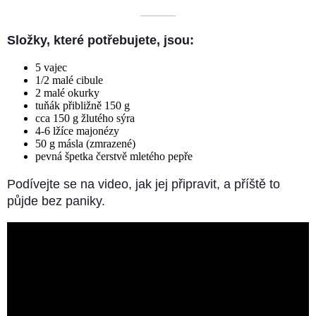
––––––––––
Složky, které potřebujete, jsou:
5 vajec
1/2 malé cibule
2 malé okurky
tuňák přibližně 150 g
cca 150 g žlutého sýra
4-6 lžíce majonézy
50 g másla (zmrazené)
pevná špetka čerstvě mletého pepře
Podívejte se na video, jak jej připravit, a příště to
půjde bez paniky.