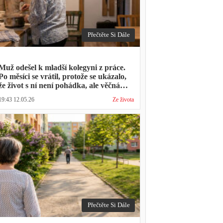
Přečtěte Si Dále
Muž odešel k mladší kolegyni z práce.
Po měsíci se vrátil, protože se ukázalo,
že život s ní není pohádka, ale věčná
párty a žádný oběd
19:43 12.05.26
Ze života
Přečtěte Si Dále