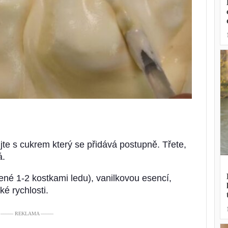
bijte s cukrem který se přidává postupně. Třete,
á.
zené 1-2 kostkami ledu), vanilkovou esencí,
ké rychlosti.
––––– REKLAMA –––––