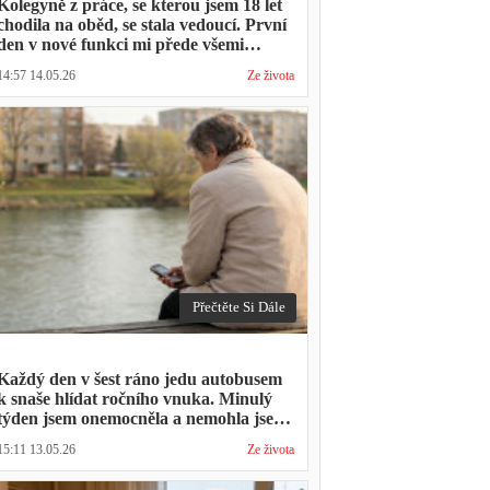
Kolegyně z práce, se kterou jsem 18 let
chodila na oběd, se stala vedoucí. První
den v nové funkci mi přede všemi
vytkla, že mám moc dlouhou přestávku.
14:57 14.05.26
Ze života
Přestávka trvala stejně jako vždycky
Přečtěte Si Dále
Každý den v šest ráno jedu autobusem
k snaše hlídat ročního vnuka. Minulý
týden jsem onemocněla a nemohla jsem
přijít. Syn napsal: "Museli jsme si vzít
15:11 13.05.26
Ze života
den volna. Víš, kolik nás to stálo?"