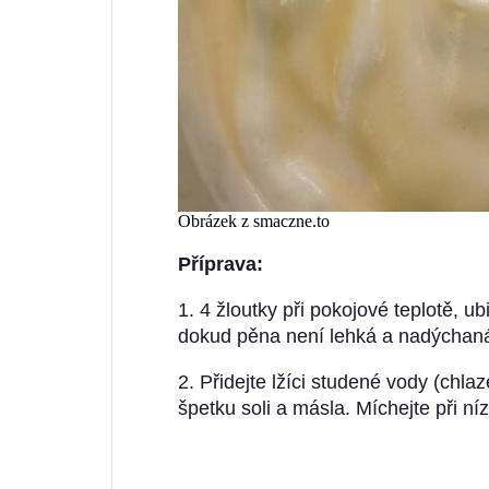
Obrázek z smaczne.to
Příprava:
1. 4 žloutky při pokojové teplotě, u
dokud pěna není lehká a nadýchan
2. Přidejte lžíci studené vody (chla
špetku soli a másla. Míchejte při níz