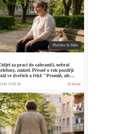
Přečtěte Si Dále
Odjel za prací do zahraničí, nebral
telefony, zmizel. Přesně o rok později
stál ve dveřích a řekl: "Promiň, ale
musíš mě vyslechnout"
12:41 15.05.26
Ze života