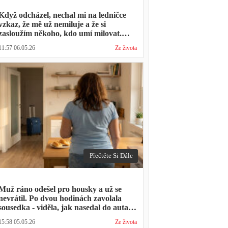
Když odcházel, nechal mi na ledničce
vzkaz, že mě už nemiluje a že si
zasloužím někoho, kdo umí milovat.
Minulý týden zavolal s prosbou, jestli by
11:57 06.05.26
Ze života
mohl přijít na nedělní oběd, protože ta
druhá ho vyhodila a nemá kde strávit
svátky
Přečtěte Si Dále
Muž ráno odešel pro housky a už se
nevrátil. Po dvou hodinách zavolala
sousedka - viděla, jak nasedal do auta s
kufrem, který jsem mu sama minulý
15:58 05.05.26
Ze života
týden pomáhala balit na služební cestu