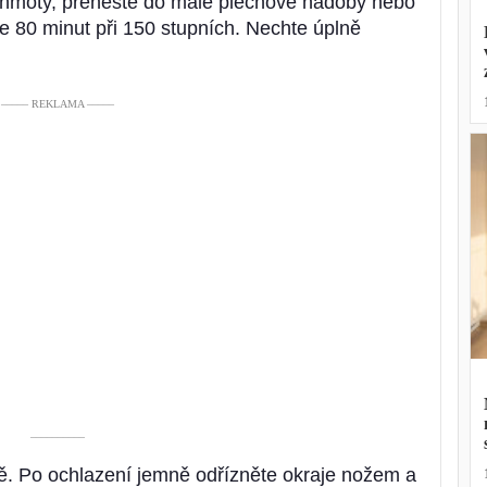
é hmoty, přeneste do malé plechové nádoby nebo
e 80 minut při 150 stupních. Nechte úplně
––––– REKLAMA –––––
––––––––––
ě. Po ochlazení jemně odřízněte okraje nožem a