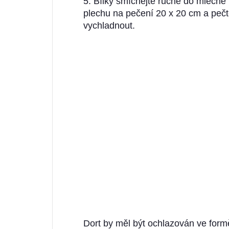
5. Bílky smíchejte ručně do mléčn
plechu na pečení 20 x 20 cm a pečt
vychladnout.
Dort by měl být ochlazován ve form