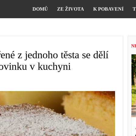
DOMŮ
ZE ŽIVOTA
K POBAVENÍ
T
N
ené z jednoho těsta se dělí
 novinku v kuchyni