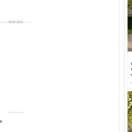
––––– REKLAMA –––––
––––––––––
a