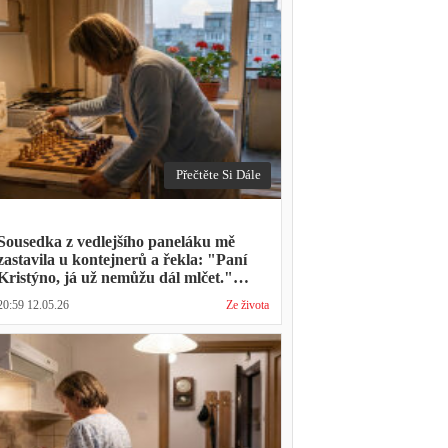
Přečtěte Si Dále
Sousedka z vedlejšího paneláku mě
zastavila u kontejnerů a řekla: "Paní
Kristýno, já už nemůžu dál mlčet."
Ukázalo se, že tři roky vídává mého
20:59 12.05.26
Ze života
manžela ve čtvrtky na lavičce před
lékárnou s tou samou ženou