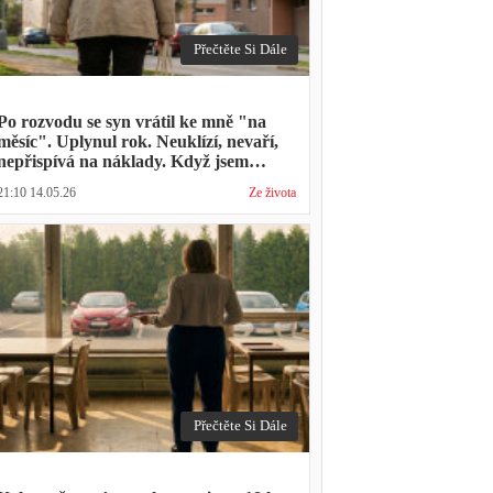
Přečtěte Si Dále
Po rozvodu se syn vrátil ke mně "na
měsíc". Uplynul rok. Neuklízí, nevaří,
nepřispívá na náklady. Když jsem
zmínila hledání bytu, řekl: "Mami,
21:10 14.05.26
Ze života
přece nevyhodíš vlastní dítě."
Přečtěte Si Dále