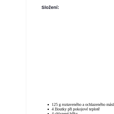
Složení:
125 g roztaveného a ochlazeného másl
4 žloutky při pokojové teplotě
4 chlazené bílky