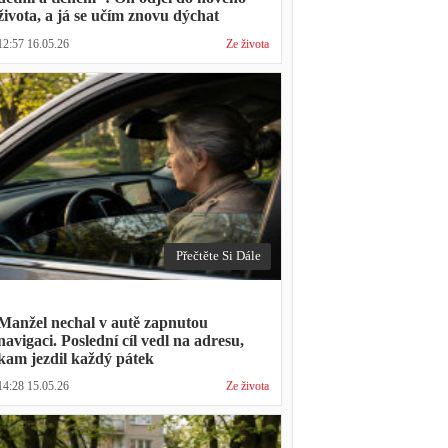
života, a já se učím znovu dýchat
12:57 16.05.26
Ze života
Přečtěte Si Dále
Manžel nechal v autě zapnutou
navigaci. Poslední cíl vedl na adresu,
kam jezdil každý pátek
14:28 15.05.26
Ze života