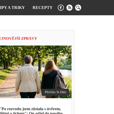
IPY A TRIKY
RECEPTY
EJNOVĚJŠÍ ZPRÁVY
Přečtěte Si Dále
"Po rozvodu jsem zůstala s úvěrem,
dětmi a tichem": On odjel do nového