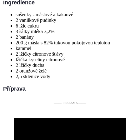
Ingredience
sušenky - máslové a kakaové
2 vanilkové pudinky
6 lžic cukru
3 šálky mléka 3,2%
2 banány
200 g másla s 82% tukovou pokojovou teplotou
karamel
2 lžičky citronové šťávy
lžička kyseliny citronové
2 lžičky ducha
2 oranžové želé
2,5 sklenice vody
Příprava
––––– REKLAMA –––––