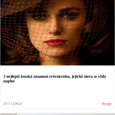
3 nejlepší ženská znamení zvěrokruhu, jejichž slova se vždy
naplní
23:17 12.08.22
Recepty