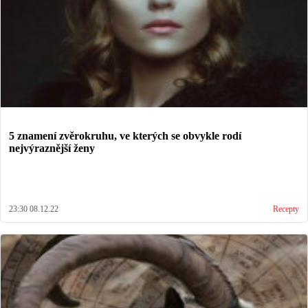
5 znamení zvěrokruhu, ve kterých se obvykle rodí
nejvýraznější ženy
23:30 08.12.22
Recepty