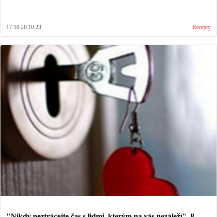
17:10 20.10.23
Recepty
"Nikdy neztrácejte čas s lidmi, kterým na vás nezáleží". 8