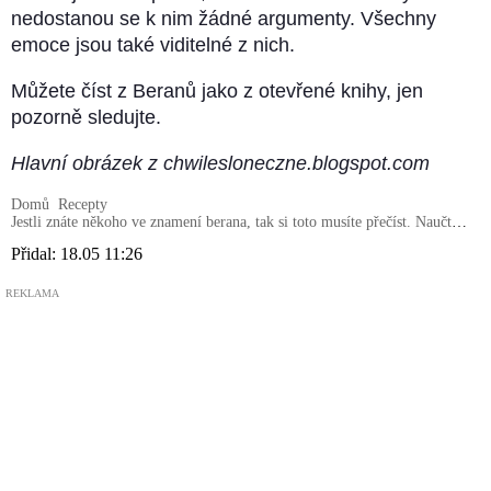
nedostanou se k nim žádné argumenty. Všechny
emoce jsou také viditelné z nich.
Můžete číst z Beranů jako z otevřené knihy, jen
pozorně sledujte.
Hlavní obrázek z chwilesloneczne.blogspot.com
Domů
Recepty
Jestli znáte někoho ve znamení berana, tak si toto musíte přečíst. Naučte
se žít s někým tohoto znamení
Přidal:
18.05 11:26
REKLAMA