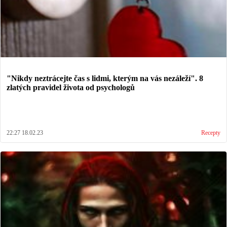
"Nikdy neztrácejte čas s lidmi, kterým na vás nezáleží". 8
zlatých pravidel života od psychologů
22:27 18.02.23
Recepty