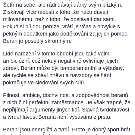
Šetří na sebe, ale rádi dávají dárky svým blízkým.
Získávají více radosti z toho, že něco dávají
milovanému, než z toho, že dostávají dar sami.
Pokud si půjdou peníze, vrátí je včas a obvykle s
pěkným dodatkem jako poděkování za jejich pomoc.
Beran je posedlý skromným.
Lidé narození v tomto období jsou také velmi
ambiciózní, což někdy negativně ovlivňuje jejich
zdraví. Beran může být temperamentní a výbušný,
ale rychle se zbaví hněvu a navzdory selhání
pokračuje ve sledování svých cílů.
Pilnost, ambice, dochvilnost a zodpovědnost beranů
z nich činí perfektní zaměstnance. Je však trapné, že
nepřijímají argumenty jiných lidí. Slavná tvrdohlavost
a tvrdohlavost Berana není vysávána z prstu.
Berani jsou energičtí a tvrdí. Proto je dobrý sport hrát.