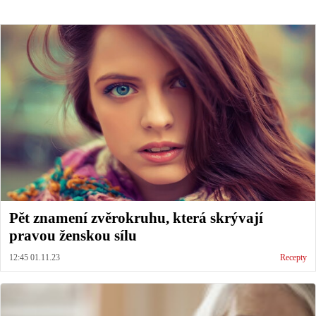
Pět znamení zvěrokruhu, která skrývají
pravou ženskou sílu
12:45 01.11.23
Recepty