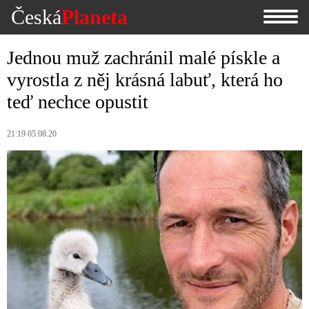
Česká
Planeta
Jednou muž zachránil malé pískle a
vyrostla z něj krásná labuť, která ho
teď nechce opustit
21:19 05.08.20