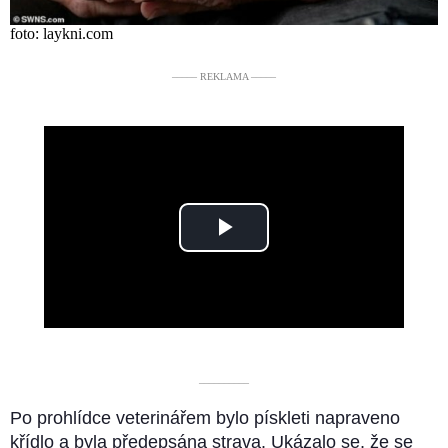
foto: laykni.com
––––– REKLAMA –––––
Play
Video
––––––––––
Po prohlídce veterinářem bylo pískleti napraveno
křídlo a byla předepsána strava. Ukázalo se, že se