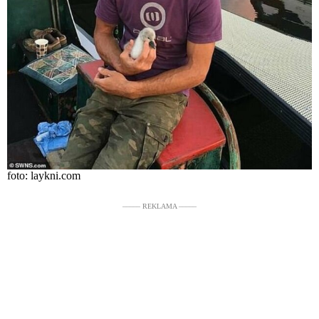
foto: laykni.com
––––– REKLAMA –––––