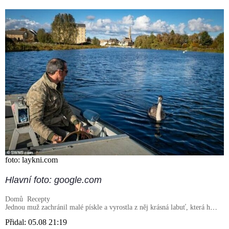
foto: laykni.com
Hlavní foto: google.com
Domů
Recepty
Jednou muž zachránil malé pískle a vyrostla z něj krásná labuť, která ho
teď nechce opustit
Přidal:
05.08 21:19