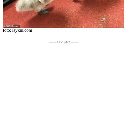
foto: laykni.com
––––– REKLAMA –––––