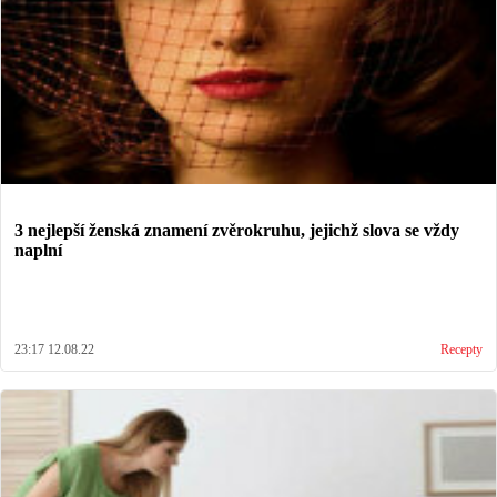
3 nejlepší ženská znamení zvěrokruhu, jejichž slova se vždy
naplní
23:17 12.08.22
Recepty