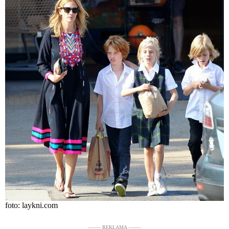
foto: laykni.com
––––– REKLAMA –––––