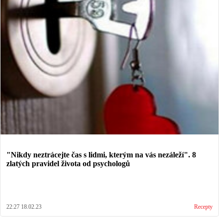
"Nikdy neztrácejte čas s lidmi, kterým na vás nezáleží". 8
zlatých pravidel života od psychologů
22:27 18.02.23
Recepty