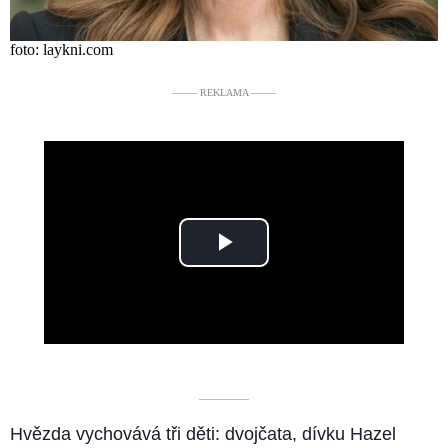
foto: laykni.com
––––– REKLAMA –––––
Play
Video
––––––––––
Hvězda vychovává tři děti: dvojčata, dívku Hazel