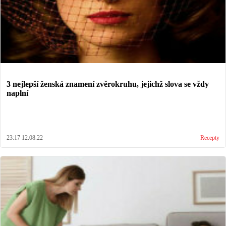
3 nejlepší ženská znamení zvěrokruhu, jejichž slova se vždy
naplní
23:17 12.08.22
Recepty