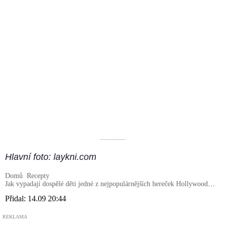
––––––––––
Hlavní foto: laykni.com
Domů
Recepty
Jak vypadají dospělé děti jedné z nejpopulárnějších hereček Hollywoodu –
Julie Roberts?
Přidal:
14.09 20:44
REKLAMA