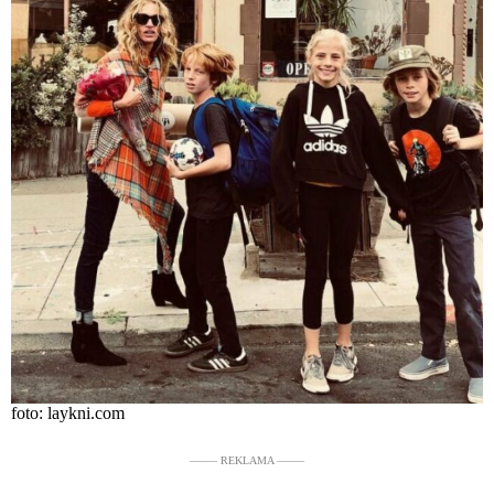
foto: laykni.com
––––– REKLAMA –––––