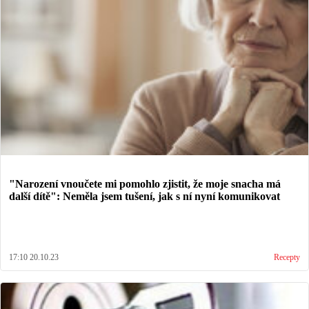
"Narození vnoučete mi pomohlo zjistit, že moje snacha má
další dítě": Neměla jsem tušení, jak s ní nyní komunikovat
17:10 20.10.23
Recepty