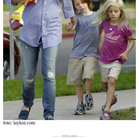
foto: laykni.com
––––– REKLAMA –––––