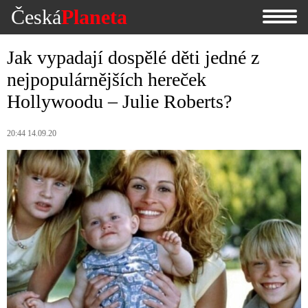
Česká
Planeta
Jak vypadají dospělé děti jedné z
nejpopulárnějších hereček
Hollywoodu – Julie Roberts?
20:44 14.09.20